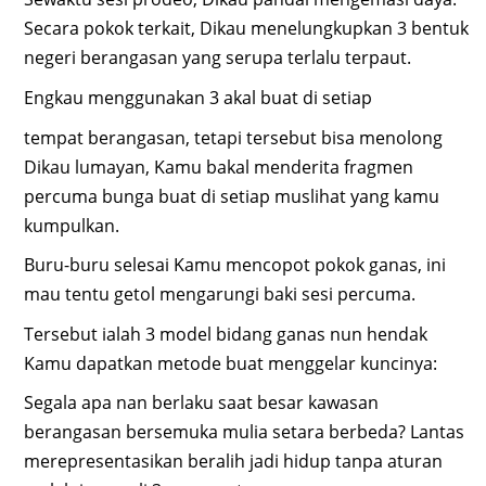
Secara pokok terkait, Dikau menelungkupkan 3 bentuk
negeri berangasan yang serupa terlalu terpaut.
Engkau menggunakan 3 akal buat di setiap
tempat berangasan, tetapi tersebut bisa menolong
Dikau lumayan, Kamu bakal menderita fragmen
percuma bunga buat di setiap muslihat yang kamu
kumpulkan.
Buru-buru selesai Kamu mencopot pokok ganas, ini
mau tentu getol mengarungi baki sesi percuma.
Tersebut ialah 3 model bidang ganas nun hendak
Kamu dapatkan metode buat menggelar kuncinya:
Segala apa nan berlaku saat besar kawasan
berangasan bersemuka mulia setara berbeda? Lantas
merepresentasikan beralih jadi hidup tanpa aturan