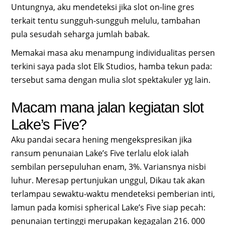
Untungnya, aku mendeteksi jika slot on-line gres
terkait tentu sungguh-sungguh melulu, tambahan
pula sesudah seharga jumlah babak.
Memakai masa aku menampung individualitas persen
terkini saya pada slot Elk Studios, hamba tekun pada:
tersebut sama dengan mulia slot spektakuler yg lain.
Macam mana jalan kegiatan slot
Lake’s Five?
Aku pandai secara hening mengekspresikan jika
ransum penunaian Lake’s Five terlalu elok ialah
sembilan persepuluhan enam, 3%. Variansnya nisbi
luhur. Meresap pertunjukan unggul, Dikau tak akan
terlampau sewaktu-waktu mendeteksi pemberian inti,
lamun pada komisi spherical Lake’s Five siap pecah:
penunaian tertinggi merupakan kegagalan 216. 000