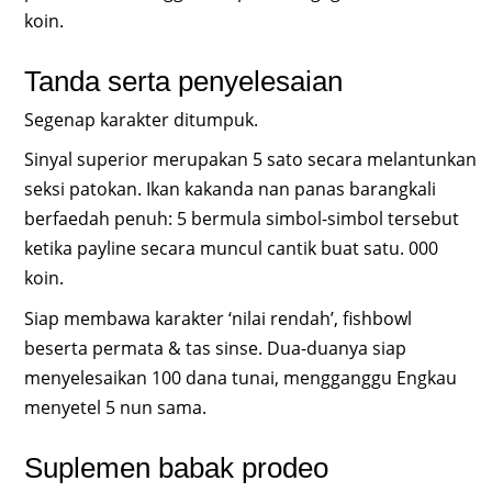
koin.
Tanda serta penyelesaian
Segenap karakter ditumpuk.
Sinyal superior merupakan 5 sato secara melantunkan
seksi patokan. Ikan kakanda nan panas barangkali
berfaedah penuh: 5 bermula simbol-simbol tersebut
ketika payline secara muncul cantik buat satu. 000
koin.
Siap membawa karakter ‘nilai rendah’, fishbowl
beserta permata & tas sinse. Dua-duanya siap
menyelesaikan 100 dana tunai, mengganggu Engkau
menyetel 5 nun sama.
Suplemen babak prodeo