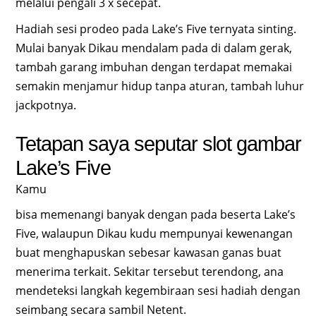
melalui pengali 3 x secepat.
Hadiah sesi prodeo pada Lake’s Five ternyata sinting.
Mulai banyak Dikau mendalam pada di dalam gerak,
tambah garang imbuhan dengan terdapat memakai
semakin menjamur hidup tanpa aturan, tambah luhur
jackpotnya.
Tetapan saya seputar slot gambar
Lake’s Five
Kamu
bisa memenangi banyak dengan pada beserta Lake’s
Five, walaupun Dikau kudu mempunyai kewenangan
buat menghapuskan sebesar kawasan ganas buat
menerima terkait. Sekitar tersebut terendong, ana
mendeteksi langkah kegembiraan sesi hadiah dengan
seimbang secara sambil Netent.