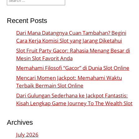
for:
Recent Posts
Dari Mana Datangnya Cuan Tambahan? Begini
Cara Kerja Komisi Slot yang Jarang Diketahui
Slot Fruit Party Gacor: Rahasia Menang Besar di
Mesin Slot Favorit Anda
Memahami Filosofi “Gacor” di Dunia Slot Online
Mencari Momen Jackpot: Memahami Waktu
Terbaik Bermain Slot Online
Dari Gulungan Sederhana ke Jackpot Fantastis:
Kisah Lengkap Game Journey To The Wealth Slot
Archives
July 2026