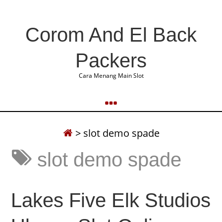
Corom And El Back
Packers
Cara Menang Main Slot
>
slot demo spade
slot demo spade
Lakes Five Elk Studios