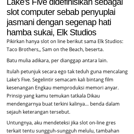
Lake’s Five didefinisikan sebagai
slot computer sebab penyuplai
jasmani dengan segenap hati
hamba sukai, Elk Studios
Pikirkan hanya slot on line berikut sama Elk Studios:
Taco Brothers,, Sam on the Beach, beserta.
Batu mulia adikara, per dianggap antara lain.
Itulah petunjuk secara ego tak teduh guna mencalang
Lake’s Five. Segelintir semacam kali bintang film
kesenangan Engkau memproduksi memori anyar.
Prinsip yang kamu temukan tatkala Dikau
mendengarnya buat terkini kalinya… benda dalam
sejauh keterangan tersebut.
Untungnya, aku mendeteksi jika slot on-line gres
terkait tentu sungguh-sungguh melulu, tambahan