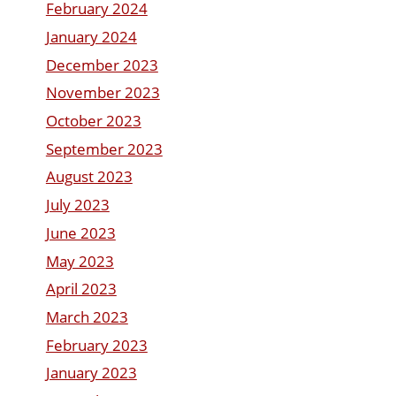
February 2024
January 2024
December 2023
November 2023
October 2023
September 2023
August 2023
July 2023
June 2023
May 2023
April 2023
March 2023
February 2023
January 2023