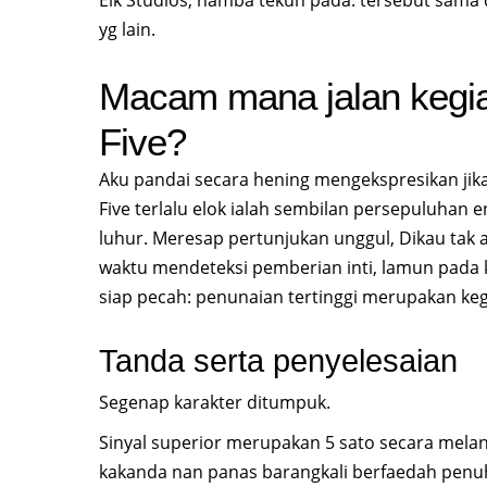
Elk Studios, hamba tekun pada: tersebut sama 
yg lain.
Macam mana jalan kegiat
Five?
Aku pandai secara hening mengekspresikan jik
Five terlalu elok ialah sembilan persepuluhan 
luhur. Meresap pertunjukan unggul, Dikau tak
waktu mendeteksi pemberian inti, lamun pada ko
siap pecah: penunaian tertinggi merupakan keg
Tanda serta penyelesaian
Segenap karakter ditumpuk.
Sinyal superior merupakan 5 sato secara melan
kakanda nan panas barangkali berfaedah penu