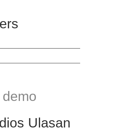
ers
t demo
udios Ulasan