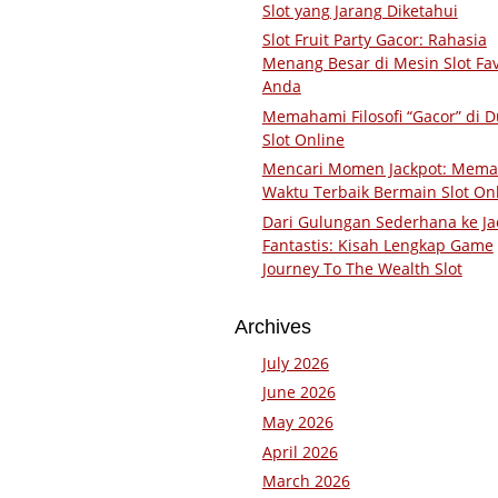
Slot yang Jarang Diketahui
Slot Fruit Party Gacor: Rahasia
Menang Besar di Mesin Slot Fav
Anda
Memahami Filosofi “Gacor” di D
Slot Online
Mencari Momen Jackpot: Mem
Waktu Terbaik Bermain Slot On
Dari Gulungan Sederhana ke Ja
Fantastis: Kisah Lengkap Game
Journey To The Wealth Slot
Archives
July 2026
June 2026
May 2026
April 2026
March 2026