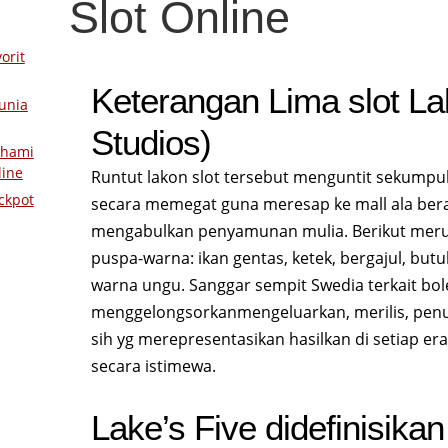
Slot Online
orit
Keterangan Lima slot La
unia
Studios)
ahami
line
Runtut lakon slot tersebut menguntit sekumpu
ckpot
secara memegat guna meresap ke mall ala be
mengabulkan penyamunan mulia. Berikut merup
puspa-warna: ikan gentas, ketek, bergajul, bu
warna ungu. Sanggar sempit Swedia terkait bo
menggelongsorkanmengeluarkan, merilis, penu
sih yg merepresentasikan hasilkan di setiap er
secara istimewa.
Lake’s Five didefinisikan