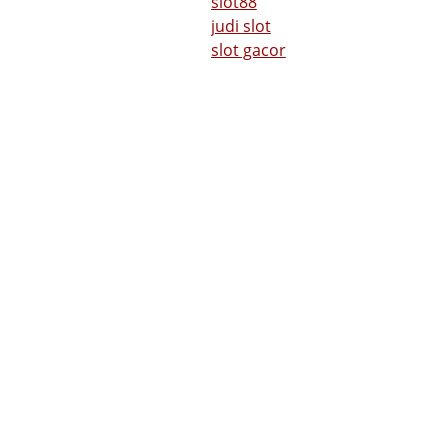
slot88
judi slot
slot gacor