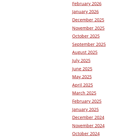
February 2026
January 2026
December 2025
November 2025
October 2025
September 2025
August 2025
July 2025
June 2025
May 2025
April 2025
March 2025
February 2025
January 2025
December 2024
November 2024
October 2024