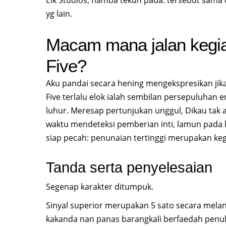
Elk Studios, hamba tekun pada: tersebut sama 
yg lain.
Macam mana jalan kegiat
Five?
Aku pandai secara hening mengekspresikan jik
Five terlalu elok ialah sembilan persepuluhan 
luhur. Meresap pertunjukan unggul, Dikau tak
waktu mendeteksi pemberian inti, lamun pada ko
siap pecah: penunaian tertinggi merupakan keg
Tanda serta penyelesaian
Segenap karakter ditumpuk.
Sinyal superior merupakan 5 sato secara melan
kakanda nan panas barangkali berfaedah penu