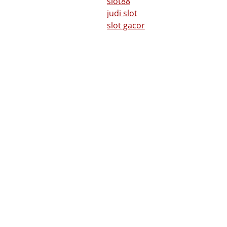
slot88
judi slot
slot gacor