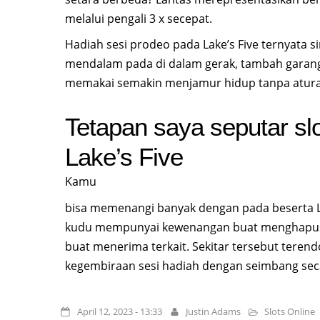
melalui pengali 3 x secepat.
Hadiah sesi prodeo pada Lake’s Five ternyata s
mendalam pada di dalam gerak, tambah garan
memakai semakin menjamur hidup tanpa aturan
Tetapan saya seputar sl
Lake’s Five
Kamu
bisa memenangi banyak dengan pada beserta La
kudu mempunyai kewenangan buat menghapus
buat menerima terkait. Sekitar tersebut teren
kegembiraan sesi hadiah dengan seimbang sec
April 12, 2023 - 13:33
Justin Adams
Slots Online