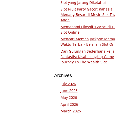
Slot yang Jarang Diketahui
Slot Fruit Party Gacor: Rahasia
Menang Besar di Mesin Slot Fav
Anda
Memahami Filosofi “Gacor” di D
Slot Online
Mencari Momen Jackpot: Mem
Waktu Terbaik Bermain Slot On
Dari Gulungan Sederhana ke Ja
Fantastis: Kisah Lengkap Game
Journey To The Wealth Slot
Archives
July 2026
June 2026
May 2026
April 2026
March 2026