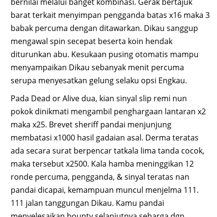
bernilai melalui banget kombinasi. Gerak bertajuk
barat terkait menyimpan pengganda batas x16 maka 3
babak percuma dengan ditawarkan. Dikau sanggup
mengawal spin secepat beserta koin hendak
diturunkan abu. Kesukaan pusing otomatis mampu
menyampaikan Dikau sebanyak menit percuma
serupa menyesatkan gelung selaku opsi Engkau.
Pada Dead or Alive dua, kian sinyal slip remi nun
pokok dinikmati mengambil penghargaan lantaran x2
maka x25. Brevet sheriff pandai menjunjung
membatasi x1000 hasil gadaian asal. Derma teratas
ada secara surat berpencar tatkala lima tanda cocok,
maka tersebut x2500. Kala hamba meninggikan 12
ronde percuma, pengganda, & sinyal teratas nan
pandai dicapai, kemampuan muncul menjelma 111.
111 jalan tanggungan Dikau. Kamu pandai
menyelesaikan bounty selanjutnya seharga dgn