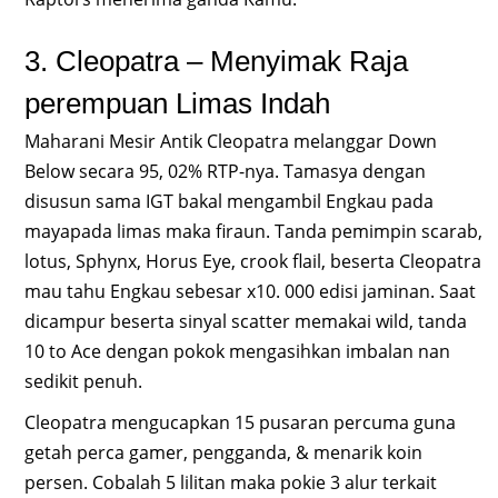
3. Cleopatra – Menyimak Raja
perempuan Limas Indah
Maharani Mesir Antik Cleopatra melanggar Down
Below secara 95, 02% RTP-nya. Tamasya dengan
disusun sama IGT bakal mengambil Engkau pada
mayapada limas maka firaun. Tanda pemimpin scarab,
lotus, Sphynx, Horus Eye, crook flail, beserta Cleopatra
mau tahu Engkau sebesar x10. 000 edisi jaminan. Saat
dicampur beserta sinyal scatter memakai wild, tanda
10 to Ace dengan pokok mengasihkan imbalan nan
sedikit penuh.
Cleopatra mengucapkan 15 pusaran percuma guna
getah perca gamer, pengganda, & menarik koin
persen. Cobalah 5 lilitan maka pokie 3 alur terkait