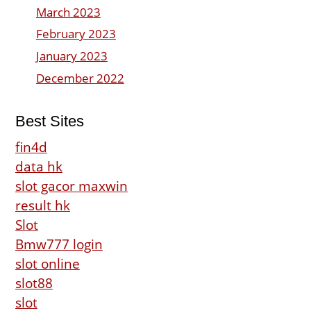
March 2023
February 2023
January 2023
December 2022
Best Sites
fin4d
data hk
slot gacor maxwin
result hk
Slot
Bmw777 login
slot online
slot88
slot