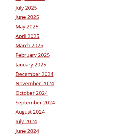
July 2025
June 2025
May 2025
April 2025
March 2025
February 2025
January 2025
December 2024
November 2024
October 2024
September 2024
August 2024
July 2024
June 2024