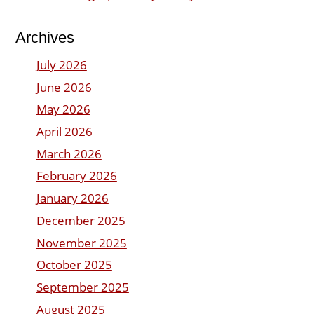
Archives
July 2026
June 2026
May 2026
April 2026
March 2026
February 2026
January 2026
December 2025
November 2025
October 2025
September 2025
August 2025