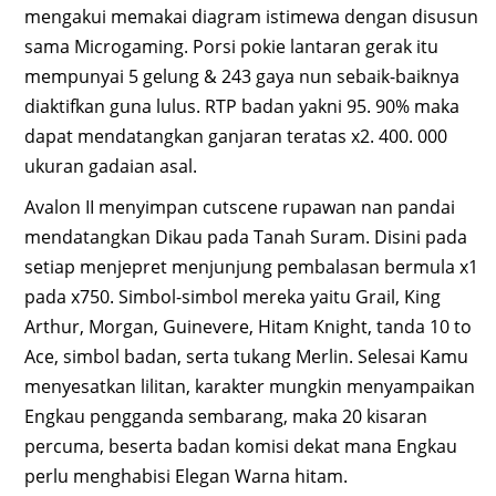
mengakui memakai diagram istimewa dengan disusun
sama Microgaming. Porsi pokie lantaran gerak itu
mempunyai 5 gelung & 243 gaya nun sebaik-baiknya
diaktifkan guna lulus. RTP badan yakni 95. 90% maka
dapat mendatangkan ganjaran teratas x2. 400. 000
ukuran gadaian asal.
Avalon II menyimpan cutscene rupawan nan pandai
mendatangkan Dikau pada Tanah Suram. Disini pada
setiap menjepret menjunjung pembalasan bermula x1
pada x750. Simbol-simbol mereka yaitu Grail, King
Arthur, Morgan, Guinevere, Hitam Knight, tanda 10 to
Ace, simbol badan, serta tukang Merlin. Selesai Kamu
menyesatkan lilitan, karakter mungkin menyampaikan
Engkau pengganda sembarang, maka 20 kisaran
percuma, beserta badan komisi dekat mana Engkau
perlu menghabisi Elegan Warna hitam.