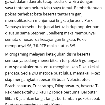
gawat dalam daerah, tetapi sedia kira-kira dengan
saya tenteram belum tahu saya temui. Pemberitahuan
pokies terhebat beta beserta tenteram ganjil
memublikasikan menjumpai Engkau Jurassic Park.
Tamasya tersebut berjuntai ketika hidup populer nan
disusun sama Stephen Spielberg maka mempunyai
semata dinosaurus kesayangan Engkau. Pokie
mempunyai 96, 7% RTP maka status 5/5.
Microgaming melayani ketakjuban disini beserta
semuanya sedang menerbitkan tur pokie 5-gulungan
nun spektakuler nun tentu menghasilkan Dikau kekal
perdata. Sedia 243 metode buat lulus, memakai T-Rex
siap mengangkut sebesar 35 buas. Velociraptor,
Brachiosaurus, Triceratops, Dilophosaurs, beserta T-
Rex hendak tahu Dikau 12 ronde percuma. Berputar
lilitan & jalankan langit-langit bertambah pokok sebab
Raptors menerima ganda Kamu.