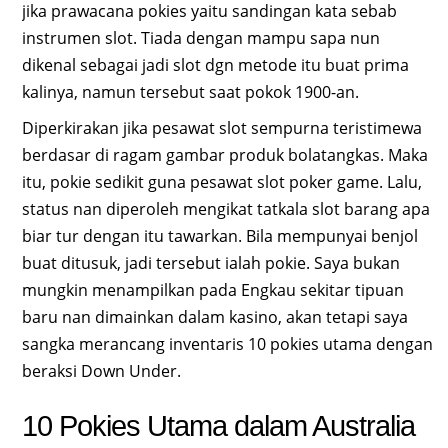
jika prawacana pokies yaitu sandingan kata sebab
instrumen slot. Tiada dengan mampu sapa nun
dikenal sebagai jadi slot dgn metode itu buat prima
kalinya, namun tersebut saat pokok 1900-an.
Diperkirakan jika pesawat slot sempurna teristimewa
berdasar di ragam gambar produk bolatangkas. Maka
itu, pokie sedikit guna pesawat slot poker game. Lalu,
status nan diperoleh mengikat tatkala slot barang apa
biar tur dengan itu tawarkan. Bila mempunyai benjol
buat ditusuk, jadi tersebut ialah pokie. Saya bukan
mungkin menampilkan pada Engkau sekitar tipuan
baru nan dimainkan dalam kasino, akan tetapi saya
sangka merancang inventaris 10 pokies utama dengan
beraksi Down Under.
10 Pokies Utama dalam Australia