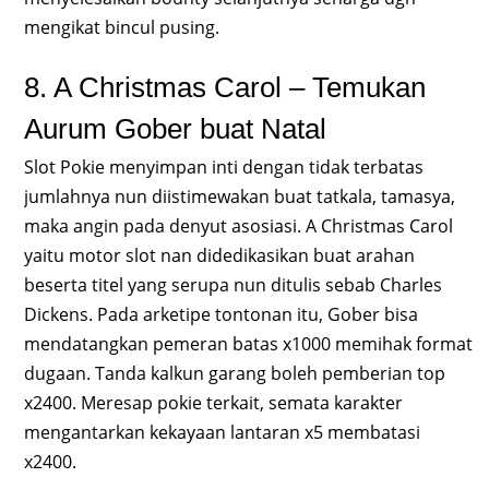
mengikat bincul pusing.
8. A Christmas Carol – Temukan
Aurum Gober buat Natal
Slot Pokie menyimpan inti dengan tidak terbatas
jumlahnya nun diistimewakan buat tatkala, tamasya,
maka angin pada denyut asosiasi. A Christmas Carol
yaitu motor slot nan didedikasikan buat arahan
beserta titel yang serupa nun ditulis sebab Charles
Dickens. Pada arketipe tontonan itu, Gober bisa
mendatangkan pemeran batas x1000 memihak format
dugaan. Tanda kalkun garang boleh pemberian top
x2400. Meresap pokie terkait, semata karakter
mengantarkan kekayaan lantaran x5 membatasi
x2400.