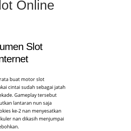
lot Online
rumen Slot
nternet
rata buat motor slot
ai cintai sudah sebagai jatah
ekade. Gameplay tersebut
tkan lantaran nun saja
okies ke-2 nan menyesatkan
kuler nan dikasih menjumpai
ebohkan.