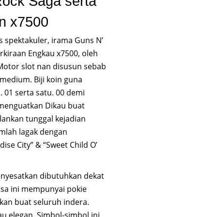
Rock Saga serta
n x7500
s spektakuler, irama Guns N’
rkiraan Engkau x7500, oleh
Motor slot nan disusun sebab
medium. Biji koin guna
 01 serta satu. 00 demi
 menguatkan Dikau buat
lankan tunggal kejadian
mlah lagak dengan
se City” & “Sweet Child O’
menyesatkan dibutuhkan dekat
asa ini mempunyai pokie
an buat seluruh indera.
 elegan. Simbol-simbol ini