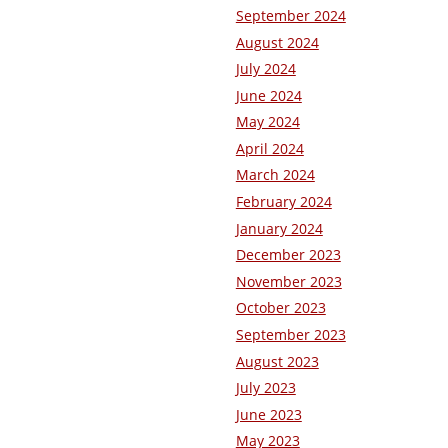
September 2024
August 2024
July 2024
June 2024
May 2024
April 2024
March 2024
February 2024
January 2024
December 2023
November 2023
October 2023
September 2023
August 2023
July 2023
June 2023
May 2023