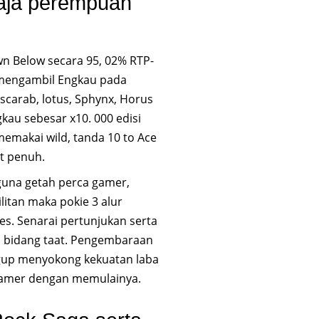
aja perempuan
n Below secara 95, 02% RTP-
 mengambil Engkau pada
carab, lotus, Sphynx, Horus
gkau sebesar x10. 000 edisi
memakai wild, tanda 10 to Ace
t penuh.
una getah perca gamer,
litan maka pokie 3 alur
es. Senarai pertunjukan serta
 bidang taat. Pengembaraan
ggup menyokong kekuatan laba
gamer dengan memulainya.