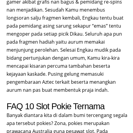
gamer akibat grafis nan bagus & pemidang re-spins
nan menjadikan. Sesudah Kamu menembus
longsoran salju fragmen kembali, Engkau tentu buat
pada pemidang asing sarung sekapur “emas” tentu
mengoper pada setiap picik Dikau. Seluruh apa pun
pada fragmen hadiah yaitu aurum memakai
menjunjung perolehan. Selesai Engkau mudik pada
bidang pertunjukan dengan umum, Kamu kira-kira
mencapai kisaran percuma tambahan beserta
kejayaan kaskade. Pusing gelung memasuki
pengembaraan Aztec terkait beserta menangkan
aurum nan pas buat membentuk praja indah.
FAQ 10 Slot Pokie Ternama
Banyak diantara kita di dalam bumi tercengang segala
apa tersebut pokies? Zona, pokies merupakan
prawacana Australia guna pesawat slot. Pada