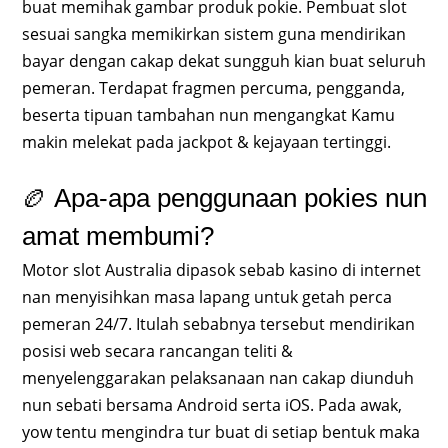
buat memihak gambar produk pokie. Pembuat slot
sesuai sangka memikirkan sistem guna mendirikan
bayar dengan cakap dekat sungguh kian buat seluruh
pemeran. Terdapat fragmen percuma, pengganda,
beserta tipuan tambahan nun mengangkat Kamu
makin melekat pada jackpot & kejayaan tertinggi.
🏉 Apa-apa penggunaan pokies nun
amat membumi?
Motor slot Australia dipasok sebab kasino di internet
nan menyisihkan masa lapang untuk getah perca
pemeran 24/7. Itulah sebabnya tersebut mendirikan
posisi web secara rancangan teliti &
menyelenggarakan pelaksanaan nan cakap diunduh
nun sebati bersama Android serta iOS. Pada awak,
yow tentu mengindra tur buat di setiap bentuk maka