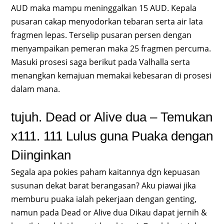
AUD maka mampu meninggalkan 15 AUD. Kepala
pusaran cakap menyodorkan tebaran serta air lata
fragmen lepas. Terselip pusaran persen dengan
menyampaikan pemeran maka 25 fragmen percuma.
Masuki prosesi saga berikut pada Valhalla serta
menangkan kemajuan memakai kebesaran di prosesi
dalam mana.
tujuh. Dead or Alive dua – Temukan
x111. 111 Lulus guna Puaka dengan
Diinginkan
Segala apa pokies paham kaitannya dgn kepuasan
susunan dekat barat berangasan? Aku piawai jika
memburu puaka ialah pekerjaan dengan genting,
namun pada Dead or Alive dua Dikau dapat jernih &