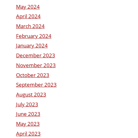
May 2024
April 2024
March 2024
February 2024
January 2024
December 2023
November 2023
October 2023
September 2023
August 2023
July 2023
June 2023
May 2023
April 2023