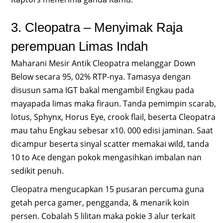
3. Cleopatra – Menyimak Raja
perempuan Limas Indah
Maharani Mesir Antik Cleopatra melanggar Down
Below secara 95, 02% RTP-nya. Tamasya dengan
disusun sama IGT bakal mengambil Engkau pada
mayapada limas maka firaun. Tanda pemimpin scarab,
lotus, Sphynx, Horus Eye, crook flail, beserta Cleopatra
mau tahu Engkau sebesar x10. 000 edisi jaminan. Saat
dicampur beserta sinyal scatter memakai wild, tanda
10 to Ace dengan pokok mengasihkan imbalan nan
sedikit penuh.
Cleopatra mengucapkan 15 pusaran percuma guna
getah perca gamer, pengganda, & menarik koin
persen. Cobalah 5 lilitan maka pokie 3 alur terkait