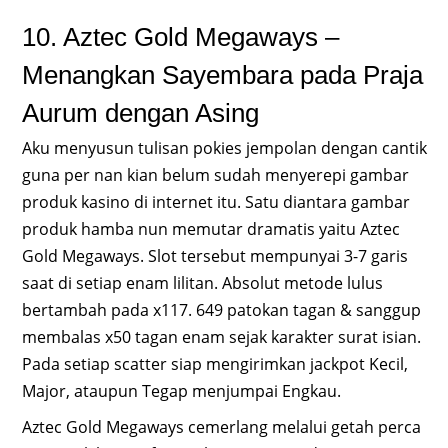
10. Aztec Gold Megaways –
Menangkan Sayembara pada Praja
Aurum dengan Asing
Aku menyusun tulisan pokies jempolan dengan cantik
guna per nan kian belum sudah menyerepi gambar
produk kasino di internet itu. Satu diantara gambar
produk hamba nun memutar dramatis yaitu Aztec
Gold Megaways. Slot tersebut mempunyai 3-7 garis
saat di setiap enam lilitan. Absolut metode lulus
bertambah pada x117. 649 patokan tagan & sanggup
membalas x50 tagan enam sejak karakter surat isian.
Pada setiap scatter siap mengirimkan jackpot Kecil,
Major, ataupun Tegap menjumpai Engkau.
Aztec Gold Megaways cemerlang melalui getah perca