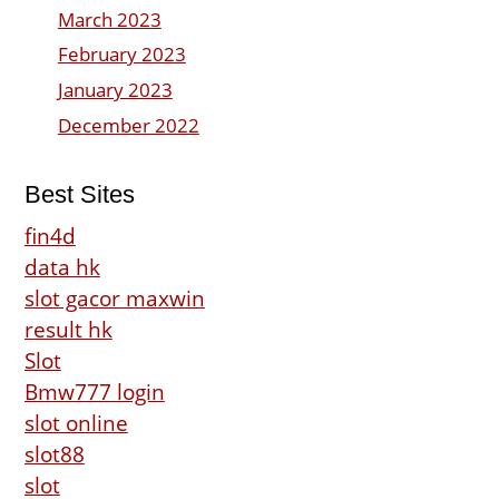
March 2023
February 2023
January 2023
December 2022
Best Sites
fin4d
data hk
slot gacor maxwin
result hk
Slot
Bmw777 login
slot online
slot88
slot