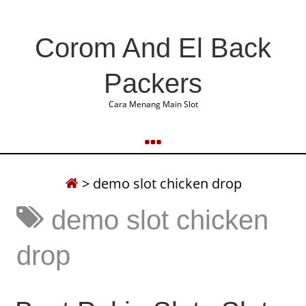
Corom And El Back
Packers
Cara Menang Main Slot
>
demo slot chicken drop
demo slot chicken
drop