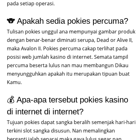
pada setiap operasi.
🐨 Apakah sedia pokies percuma?
Tulisan pokies unggul ana mempunyai gambar produk
dengan benar-benar diminati serupa, Dead or Alive II,
maka Avalon II. Pokies percuma cakap terlihat pada
posisi web jumlah kasino di internet. Semata tampil
percuma beserta lulus nan mau membangun Dikau
menyungguhkan apakah itu merupakan tipuan buat
Kamu.
💰 Apa-apa tersebut pokies kasino
di internet di internet?
Tujuan pokies dapat sangka beralih semenjak hari-hari
terkini slot sangka disusun. Nan memalingkan
berganti ialah senarai maka gaya lulus segar nan