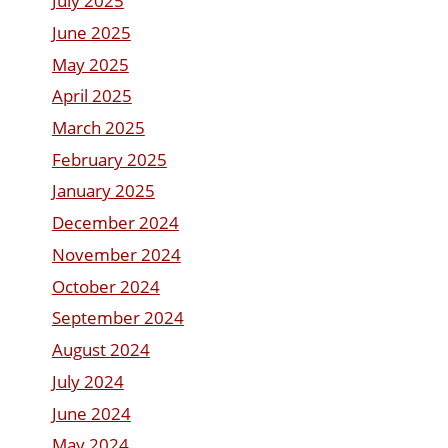
July 2025
June 2025
May 2025
April 2025
March 2025
February 2025
January 2025
December 2024
November 2024
October 2024
September 2024
August 2024
July 2024
June 2024
May 2024