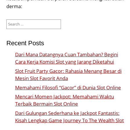
derma:
Search
for:
Recent Posts
Dari Mana Datangnya Cuan Tambahan? Begini
Cara Kerja Komisi Slot yang Jarang Diketahui
Slot Fruit Party Gacor: Rahasia Menang Besar di
Mesin Slot Favorit Anda
Memahami Filosofi “Gacor” di Dunia Slot Online
Mencari Momen Jackpot: Memahami Waktu
Terbaik Bermain Slot Online
Dari Gulungan Sederhana ke Jackpot Fantastis:
Kisah Lengkap Game Journey To The Wealth Slot