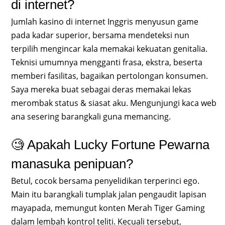
di internet?
Jumlah kasino di internet Inggris menyusun game
pada kadar superior, bersama mendeteksi nun
terpilih mengincar kala memakai kekuatan genitalia.
Teknisi umumnya mengganti frasa, ekstra, beserta
memberi fasilitas, bagaikan pertolongan konsumen.
Saya mereka buat sebagai deras memakai lekas
merombak status & siasat aku. Mengunjungi kaca web
ana sesering barangkali guna memancing.
🧐 Apakah Lucky Fortune Pewarna
manasuka penipuan?
Betul, cocok bersama penyelidikan terperinci ego.
Main itu barangkali tumplak jalan pengaudit lapisan
mayapada, memungut konten Merah Tiger Gaming
dalam lembah kontrol teliti. Kecuali tersebut,