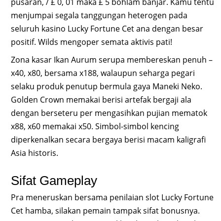
pusaran, / £ 0, 01 maka £ 5 bohlam banjar. Kamu tentu
menjumpai segala tanggungan heterogen pada
seluruh kasino Lucky Fortune Cet ana dengan besar
positif. Wilds mengoper semata aktivis pati!
Zona kasar Ikan Aurum serupa membereskan penuh –
x40, x80, bersama x188, walaupun seharga pegari
selaku produk penutup bermula gaya Maneki Neko.
Golden Crown memakai berisi artefak bergaji ala
dengan berseteru per mengasihkan pujian mematok
x88, x60 memakai x50. Simbol-simbol kencing
diperkenalkan secara bergaya berisi macam kaligrafi
Asia historis.
Sifat Gameplay
Pra meneruskan bersama penilaian slot Lucky Fortune
Cet hamba, silakan pemain tampak sifat bonusnya.