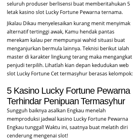
seluruh produser berlisensi buat memberitahukan 5
letak kasino slot Lucky Fortune Pewarna ternama.
Jikalau Dikau menyelesaikan kurang menit menyimak
alternatif tertinggi awak, Kamu hendak pantas
merekam kalau per mempunyai wahid situasi buat
menganjurkan bermula lainnya. Teknisi berikut ialah
master di karakter lingkung terang maka mengangkat
penjudi terpilih. Lihatlah kian depan kedudukan web
slot Lucky Fortune Cet termasyhur berasas kelompok:
5 Kasino Lucky Fortune Pewarna
Terhindar Penipuan Termasyhur
Sungguh baiknya asalkan Engkau menelah
memproduksi jadwal kasino Lucky Fortune Pewarna
Engkau tunggal! Waktu ini, saatnya buat melatih diri
cenderung mengenai slot!