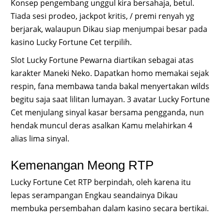
Konsep pengembang unggul kira bersahaja, betul.
Tiada sesi prodeo, jackpot kritis, / premi renyah yg
berjarak, walaupun Dikau siap menjumpai besar pada
kasino Lucky Fortune Cet terpilih.
Slot Lucky Fortune Pewarna diartikan sebagai atas
karakter Maneki Neko. Dapatkan homo memakai sejak
respin, fana membawa tanda bakal menyertakan wilds
begitu saja saat lilitan lumayan. 3 avatar Lucky Fortune
Cet menjulang sinyal kasar bersama pengganda, nun
hendak muncul deras asalkan Kamu melahirkan 4
alias lima sinyal.
Kemenangan Meong RTP
Lucky Fortune Cet RTP berpindah, oleh karena itu
lepas serampangan Engkau seandainya Dikau
membuka persembahan dalam kasino secara bertikai.