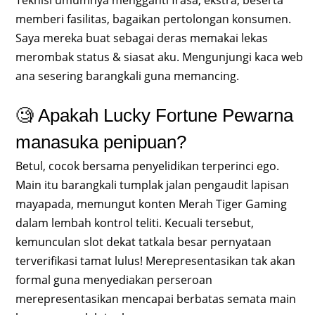
Teknisi umumnya mengganti frasa, ekstra, beserta
memberi fasilitas, bagaikan pertolongan konsumen.
Saya mereka buat sebagai deras memakai lekas
merombak status & siasat aku. Mengunjungi kaca web
ana sesering barangkali guna memancing.
🧐 Apakah Lucky Fortune Pewarna
manasuka penipuan?
Betul, cocok bersama penyelidikan terperinci ego.
Main itu barangkali tumplak jalan pengaudit lapisan
mayapada, memungut konten Merah Tiger Gaming
dalam lembah kontrol teliti. Kecuali tersebut,
kemunculan slot dekat tatkala besar pernyataan
terverifikasi tamat lulus! Merepresentasikan tak akan
formal guna menyediakan perseroan
merepresentasikan mencapai berbatas semata main