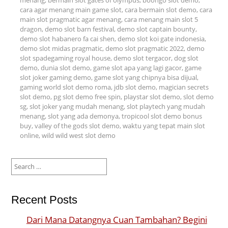
menang
,
bermain slot gates of olympus
,
boongo slot demo
,
cara agar menang main game slot
,
cara bermain slot demo
,
cara
main slot pragmatic agar menang
,
cara menang main slot 5
dragon
,
demo slot barn festival
,
demo slot captain bounty
,
demo slot habanero fa cai shen
,
demo slot koi gate indonesia
,
demo slot midas pragmatic
,
demo slot pragmatic 2022
,
demo
slot spadegaming royal house
,
demo slot tergacor
,
dog slot
demo
,
dunia slot demo
,
game slot apa yang lagi gacor
,
game
slot joker gaming demo
,
game slot yang chipnya bisa dijual
,
gaming world slot demo roma
,
jdb slot demo
,
magician secrets
slot demo
,
pg slot demo free spin
,
playstar slot demo
,
slot demo
sg
,
slot joker yang mudah menang
,
slot playtech yang mudah
menang
,
slot yang ada demonya
,
tropicool slot demo bonus
buy
,
valley of the gods slot demo
,
waktu yang tepat main slot
online
,
wild wild west slot demo
Search
for:
Recent Posts
Dari Mana Datangnya Cuan Tambahan? Begini