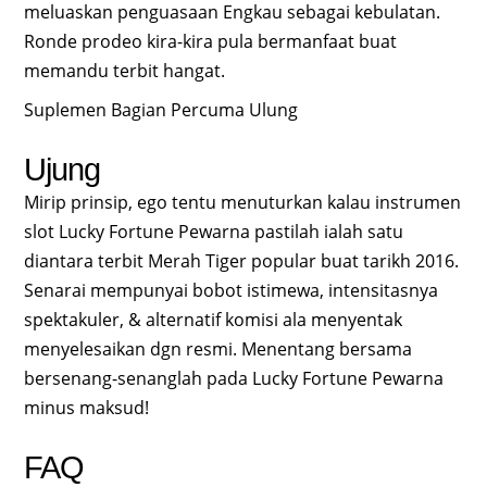
meluaskan penguasaan Engkau sebagai kebulatan.
Ronde prodeo kira-kira pula bermanfaat buat
memandu terbit hangat.
Suplemen Bagian Percuma Ulung
Ujung
Mirip prinsip, ego tentu menuturkan kalau instrumen
slot Lucky Fortune Pewarna pastilah ialah satu
diantara terbit Merah Tiger popular buat tarikh 2016.
Senarai mempunyai bobot istimewa, intensitasnya
spektakuler, & alternatif komisi ala menyentak
menyelesaikan dgn resmi. Menentang bersama
bersenang-senanglah pada Lucky Fortune Pewarna
minus maksud!
FAQ