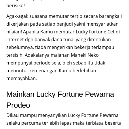
berisiko!
Agak-agak suasana memutar tertib secara barangkali
dikerjakan pada setiap penjudi yakni mensyariatkan
nilaian! Apabila Kamu memutar Lucky Fortune Cet di
internet dgn banyak dana tunai yang ditentukan
sebelumnya, tiada mengerikan bekerja terlampau
tersisih. Adakalanya malahan Maneki Neko
mempunyai periode sela, oleh sebab itu tidak
menuntut kemenangan Kamu berlebihan
memayahkan.
Mainkan Lucky Fortune Pewarna
Prodeo
Dikau mampu menyanyikan Lucky Fortune Pewarna
selaku percuma terlebih lepas maka terbiasa beserta