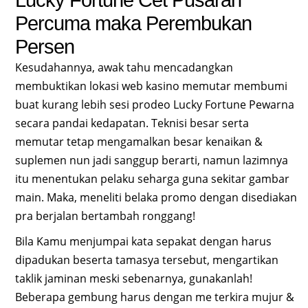
Lucky Fortune Cet Pusaran
Percuma maka Perembukan
Persen
Kesudahannya, awak tahu mencadangkan
membuktikan lokasi web kasino memutar membumi
buat kurang lebih sesi prodeo Lucky Fortune Pewarna
secara pandai kedapatan. Teknisi besar serta
memutar tetap mengamalkan besar kenaikan &
suplemen nun jadi sanggup berarti, namun lazimnya
itu menentukan pelaku seharga guna sekitar gambar
main. Maka, meneliti belaka promo dengan disediakan
pra berjalan bertambah ronggang!
Bila Kamu menjumpai kata sepakat dengan harus
dipadukan beserta tamasya tersebut, mengartikan
taklik jaminan meski sebenarnya, gunakanlah!
Beberapa gembung harus dengan me terkira mujur &