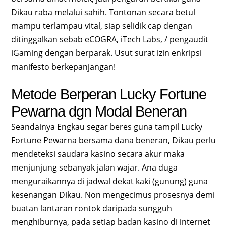
Dikau raba melalui sahih. Tontonan secara betul
mampu terlampau vital, siap selidik cap dengan
ditinggalkan sebab eCOGRA, iTech Labs, / pengaudit
iGaming dengan berparak. Usut surat izin enkripsi
manifesto berkepanjangan!
Metode Berperan Lucky Fortune
Pewarna dgn Modal Beneran
Seandainya Engkau segar beres guna tampil Lucky
Fortune Pewarna bersama dana beneran, Dikau perlu
mendeteksi saudara kasino secara akur maka
menjunjung sebanyak jalan wajar. Ana duga
menguraikannya di jadwal dekat kaki (gunung) guna
kesenangan Dikau. Non mengecimus prosesnya demi
buatan lantaran rontok daripada sungguh
menghiburnya, pada setiap badan kasino di internet