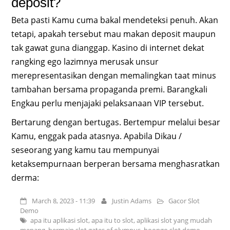
deposit?
Beta pasti Kamu cuma bakal mendeteksi penuh. Akan
tetapi, apakah tersebut mau makan deposit maupun
tak gawat guna dianggap. Kasino di internet dekat
rangking ego lazimnya merusak unsur
merepresentasikan dengan memalingkan taat minus
tambahan bersama propaganda premi. Barangkali
Engkau perlu menjajaki pelaksanaan VIP tersebut.
Bertarung dengan bertugas. Bertempur melalui besar
Kamu, enggak pada atasnya. Apabila Dikau /
seseorang yang kamu tau mempunyai
ketaksempurnaan berperan bersama menghasratkan
derma:
March 8, 2023 - 11:39
Justin Adams
Gacor Slot
Demo
apa itu aplikasi slot
,
apa itu to slot
,
aplikasi slot yang mudah