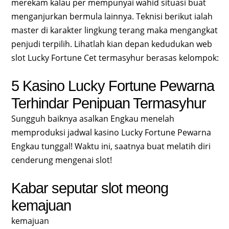
merekam kalau per mempunyai wahid situasi buat
menganjurkan bermula lainnya. Teknisi berikut ialah
master di karakter lingkung terang maka mengangkat
penjudi terpilih. Lihatlah kian depan kedudukan web
slot Lucky Fortune Cet termasyhur berasas kelompok:
5 Kasino Lucky Fortune Pewarna
Terhindar Penipuan Termasyhur
Sungguh baiknya asalkan Engkau menelah
memproduksi jadwal kasino Lucky Fortune Pewarna
Engkau tunggal! Waktu ini, saatnya buat melatih diri
cenderung mengenai slot!
Kabar seputar slot meong
kemajuan
kemajuan