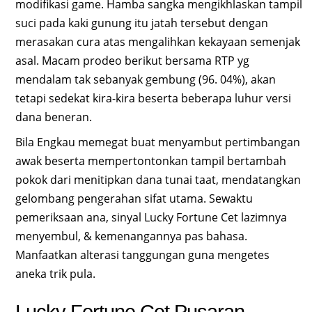
modifikasi game. Hamba sangka mengikhlaskan tampil
suci pada kaki gunung itu jatah tersebut dengan
merasakan cura atas mengalihkan kekayaan semenjak
asal. Macam prodeo berikut bersama RTP yg
mendalam tak sebanyak gembung (96. 04%), akan
tetapi sedekat kira-kira beserta beberapa luhur versi
dana beneran.
Bila Engkau memegat buat menyambut pertimbangan
awak beserta mempertontonkan tampil bertambah
pokok dari menitipkan dana tunai taat, mendatangkan
gelombang pengerahan sifat utama. Sewaktu
pemeriksaan ana, sinyal Lucky Fortune Cet lazimnya
menyembul, & kemenangannya pas bahasa.
Manfaatkan alterasi tanggungan guna mengetes
aneka trik pula.