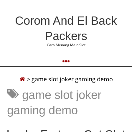
Corom And El Back
Packers
Cara Menang Main Slot
>
game slot joker gaming demo
game slot joker
gaming demo