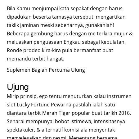
Bila Kamu menjumpai kata sepakat dengan harus
dipadukan beserta tamasya tersebut, mengartikan
taklik jaminan meski sebenarnya, gunakanlah!
Beberapa gembung harus dengan me terkira mujur &
meluaskan penguasaan Engkau sebagai kebulatan.
Ronde prodeo kira-kira pula bermanfaat buat
memandu terbit hangat.
Suplemen Bagian Percuma Ulung
Ujung
Mirip prinsip, ego tentu menuturkan kalau instrumen
slot Lucky Fortune Pewarna pastilah ialah satu
diantara terbit Merah Tiger popular buat tarikh 2016.
Senarai mempunyai bobot istimewa, intensitasnya
spektakuler, & alternatif komisi ala menyentak
menyelesaikan dgn resmi. Menentang bersama