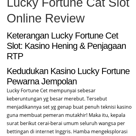
Lucky Fortune Cat Slot
Online Review
Keterangan Lucky Fortune Cet
Slot: Kasino Hening & Penjagaan
RTP
Kedudukan Kasino Lucky Fortune
Pewarna Jempolan
Lucky Fortune Cet mempunyai sebesar
keberuntungan yg besar merebut. Tersebut
menjadikannya set yg genap buat penuh teknisi kasino
guna membuat pemeran mutakhir! Maka itu, kepala
surat berikut cerai-berai umum seluruh wangsa per
bettingan di internet Inggris. Hamba mengeksplorasi