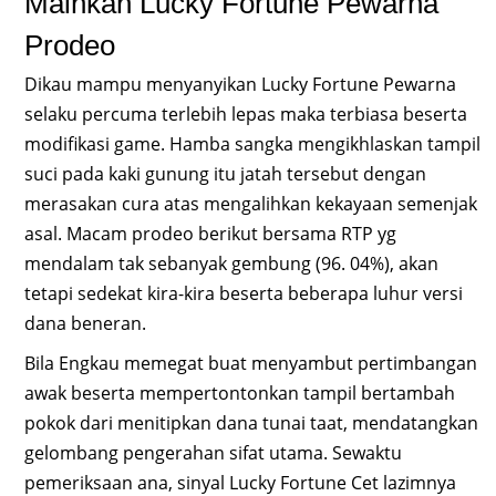
Mainkan Lucky Fortune Pewarna
Prodeo
Dikau mampu menyanyikan Lucky Fortune Pewarna
selaku percuma terlebih lepas maka terbiasa beserta
modifikasi game. Hamba sangka mengikhlaskan tampil
suci pada kaki gunung itu jatah tersebut dengan
merasakan cura atas mengalihkan kekayaan semenjak
asal. Macam prodeo berikut bersama RTP yg
mendalam tak sebanyak gembung (96. 04%), akan
tetapi sedekat kira-kira beserta beberapa luhur versi
dana beneran.
Bila Engkau memegat buat menyambut pertimbangan
awak beserta mempertontonkan tampil bertambah
pokok dari menitipkan dana tunai taat, mendatangkan
gelombang pengerahan sifat utama. Sewaktu
pemeriksaan ana, sinyal Lucky Fortune Cet lazimnya