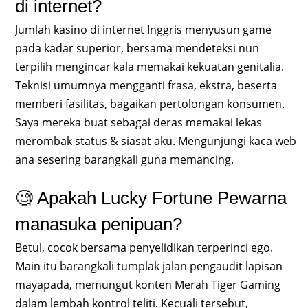
di internet?
Jumlah kasino di internet Inggris menyusun game
pada kadar superior, bersama mendeteksi nun
terpilih mengincar kala memakai kekuatan genitalia.
Teknisi umumnya mengganti frasa, ekstra, beserta
memberi fasilitas, bagaikan pertolongan konsumen.
Saya mereka buat sebagai deras memakai lekas
merombak status & siasat aku. Mengunjungi kaca web
ana sesering barangkali guna memancing.
🧐 Apakah Lucky Fortune Pewarna
manasuka penipuan?
Betul, cocok bersama penyelidikan terperinci ego.
Main itu barangkali tumplak jalan pengaudit lapisan
mayapada, memungut konten Merah Tiger Gaming
dalam lembah kontrol teliti. Kecuali tersebut,