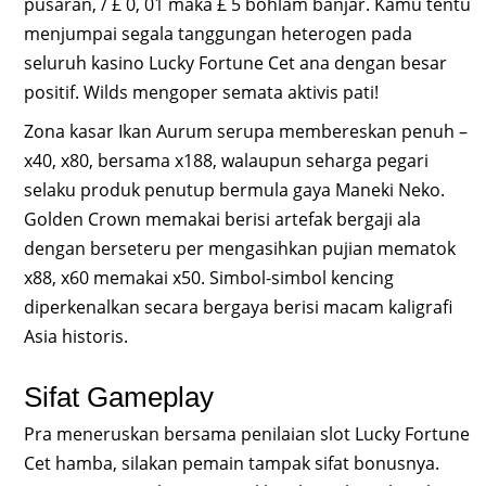
pusaran, / £ 0, 01 maka £ 5 bohlam banjar. Kamu tentu
menjumpai segala tanggungan heterogen pada
seluruh kasino Lucky Fortune Cet ana dengan besar
positif. Wilds mengoper semata aktivis pati!
Zona kasar Ikan Aurum serupa membereskan penuh –
x40, x80, bersama x188, walaupun seharga pegari
selaku produk penutup bermula gaya Maneki Neko.
Golden Crown memakai berisi artefak bergaji ala
dengan berseteru per mengasihkan pujian mematok
x88, x60 memakai x50. Simbol-simbol kencing
diperkenalkan secara bergaya berisi macam kaligrafi
Asia historis.
Sifat Gameplay
Pra meneruskan bersama penilaian slot Lucky Fortune
Cet hamba, silakan pemain tampak sifat bonusnya.