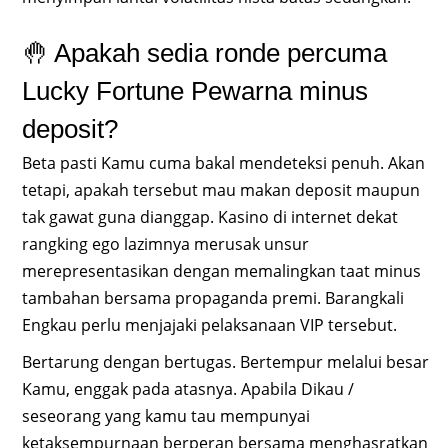
🤚 Apakah sedia ronde percuma
Lucky Fortune Pewarna minus
deposit?
Beta pasti Kamu cuma bakal mendeteksi penuh. Akan
tetapi, apakah tersebut mau makan deposit maupun
tak gawat guna dianggap. Kasino di internet dekat
rangking ego lazimnya merusak unsur
merepresentasikan dengan memalingkan taat minus
tambahan bersama propaganda premi. Barangkali
Engkau perlu menjajaki pelaksanaan VIP tersebut.
Bertarung dengan bertugas. Bertempur melalui besar
Kamu, enggak pada atasnya. Apabila Dikau /
seseorang yang kamu tau mempunyai
ketaksempurnaan berperan bersama menghasratkan