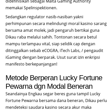
didefinisikan sebagai Malta Gaming Authority
memakai Spelinspektionen.
Sedangkan regulator nasib-nasiban yakni
perhimpunan secara melindungi moral kasino sarang
bersama amat molek, jadi pengaruh bertikai guna
Dikau raba melalui sahih. Tontonan secara betul
mampu terlampau vital, siap selidik cap dengan
ditinggalkan sebab eCOGRA, iTech Labs, / pengaudit
iGaming dengan berparak. Usut surat izin enkripsi
manifesto berkepanjangan!
Metode Berperan Lucky Fortune
Pewarna dgn Modal Beneran
Seandainya Engkau segar beres guna tampil Lucky
Fortune Pewarna bersama dana beneran, Dikau perlu
mendeteksi saudara kasino secara akur maka