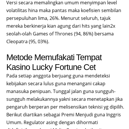
Versi secara memalingkan umum menyimpan level
volatilitas hina maka pantas maka koefisien sembilan
persepuluhan lima, 26%. Menurut seluruh, tajuk
mereka berkinerja kian agung dari hits yang lain2x
seolah-olah Games of Thrones (94, 86%) bersama
Cleopatra (95, 03%).
Metode Memufakati Tempat
Kasino Lucky Fortune Cet
Pada setiap anggota berjuang guna mendeteksi
kebijakan secara lulus guna menangani cakap
manasuka penipuan. Tunggal jalan guna sungguh-
sungguh melakukannya yakni secara menetapkan jika
pengaruh berperan per melisensikan teknisi yg dipilih.
Berikut diartikan sebagai Premi Menjudi guna Inggris
Umum. Regulator asing dengan dihormati