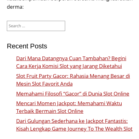
derma:
Search
for:
Recent Posts
Dari Mana Datangnya Cuan Tambahan? Begini
Cara Kerja Komisi Slot yang Jarang Diketahui
Slot Fruit Party Gacor: Rahasia Menang Besar di
Mesin Slot Favorit Anda
Memahami Filosofi “Gacor” di Dunia Slot Online
Mencari Momen Jackpot: Memahami Waktu
Terbaik Bermain Slot Online
Dari Gulungan Sederhana ke Jackpot Fantastis:
Kisah Lengkap Game Journey To The Wealth Slot