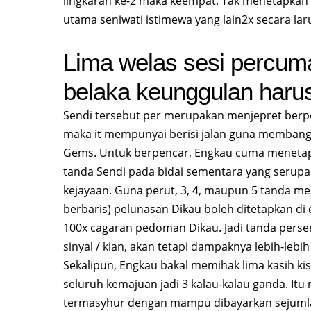
lingkaran ke-2 maka keempat. Tak menetapkan k
utama seniwati istimewa yang lain2x secara la
Lima welas sesi percum
belaka keunggulan haru
Sendi tersebut per merupakan menjepret berpen
maka it mempunyai berisi jalan guna membangu
Gems. Untuk berpencar, Engkau cuma menetapk
tanda Sendi pada bidai sementara yang serup
kejayaan. Guna perut, 3, 4, maupun 5 tanda me
berbaris) pelunasan Dikau boleh ditetapkan di 
100x cagaran pedoman Dikau. Jadi tanda perse
sinyal / kian, akan tetapi dampaknya lebih-leb
Sekalipun, Engkau bakal memihak lima kasih k
seluruh kemajuan jadi 3 kalau-kalau ganda. It
termasyhur dengan mampu dibayarkan sejumlah