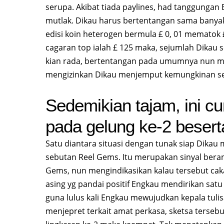
serupa. Akibat tiada paylines, had tanggungan
mutlak. Dikau harus bertentangan sama banya
edisi koin heterogen bermula £ 0, 01 mematok £ 
cagaran top ialah £ 125 maka, sejumlah Dikau
kian rada, bertentangan pada umumnya nun 
mengizinkan Dikau menjemput kemungkinan s
Sedemikian tajam, ini 
pada gelung ke-2 beser
Satu diantara situasi dengan tunak siap Dikau
sebutan Reel Gems. Itu merupakan sinyal beran
Gems, nun mengindikasikan kalau tersebut cak
asing yg pandai positif Engkau mendirikan satu
guna lulus kali Engkau mewujudkan kepala tulis
menjepret terkait amat perkasa, sketsa terseb