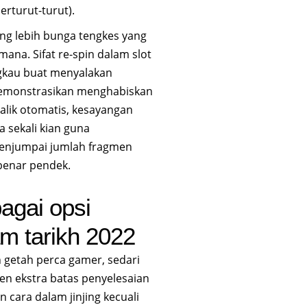
erturut-turut).
urang lebih bunga tengkes yang
na. Sifat re-spin dalam slot
gkau buat menyalakan
demonstrasikan menghabiskan
alik otomatis, kesayangan
 sekali kian guna
enjumpai jumlah fragmen
benar pendek.
agai opsi
m tarikh 2022
 getah perca gamer, sedari
n ekstra batas penyelesaian
n cara dalam jinjing kecuali