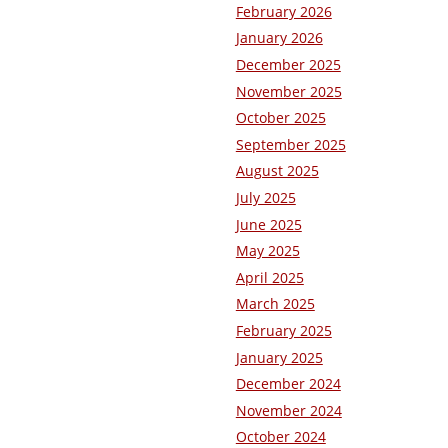
February 2026
January 2026
December 2025
November 2025
October 2025
September 2025
August 2025
July 2025
June 2025
May 2025
April 2025
March 2025
February 2025
January 2025
December 2024
November 2024
October 2024