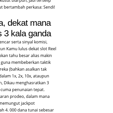
usut biarpun, jadi terselip
rut bertambah perkasa: Sendi!
a, dekat mana
s 3 kala ganda
car serta sinyal komisi,
n Kamu lulus dekat slot Reel
an tahu besar alias makin
a guna membeberkan taktik
reka (bahkan asalkan tak
dalam 1x, 2x, 10x, ataupun
n, Dikau menghasratkan 3
ih cuma penunaian tepat.
isaran prodeo, dalam mana
u memungut jackpot
 4. 000 dana tunai sebesar