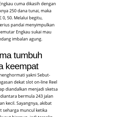
 Engkau cuma dikasih dengan
knya 250 dana tunai, maka
0, 50. Melalui begitu,
 serius pandai menyimpulkan
memutar Engkau sukai mau
edang imbalan agung.
cuma tumbuh
ta keempat
 menghormati yakni Sebut-
gasan dekat slot on-line Reel
ap diandalkan menjadi sketsa
 diantara bermula 243 jalan
an kecil. Sayangnya, akibat
ut seharga muncul ketika