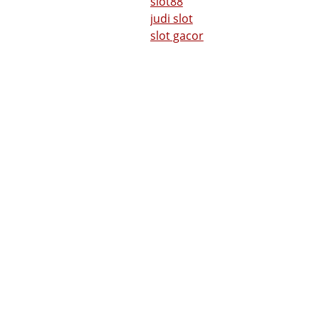
slot88
judi slot
slot gacor