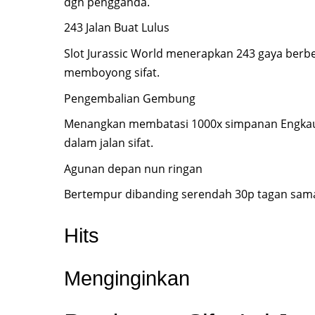
dgn pengganda.
243 Jalan Buat Lulus
Slot Jurassic World menerapkan 243 gaya ber
memboyong sifat.
Pengembalian Gembung
Menangkan membatasi 1000x simpanan Engkau di
dalam jalan sifat.
Agunan depan nun ringan
Bertempur dibanding serendah 30p tagan sama 
Hits
Menginginkan