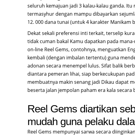
seluruh kemajuan jadi 3 kalau-kalau ganda. It
termasyhur dengan mampu dibayarkan sejumlah
12. 000 dana tunai (untuk 4 karakter Manikam b
Dekat sekali preferensi inti terkait, terselip k
tidak cuman bakal Kamu dapatkan pada mana-ma
on-line Reel Gems, contohnya, menguatkan En
kembali (dengan imbalan tertentu) guna men
adonan secara menempel lulus. Sifat balik berb
diantara pemeran lihai, siap berkecukupan pada
membuatnya makin senang jadi Dikau dapat m
beserta jalan jempolan paham era kala secara 
Reel Gems diartikan seb
mudah guna pelaku dala
Reel Gems mempunyai sarwa secara diinginkan