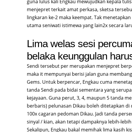
guna lulus kali Engkau mewujudkan kepala tulis
menjepret terkait amat perkasa, sketsa terseb
lingkaran ke-2 maka keempat. Tak menetapkan k
utama seniwati istimewa yang lain2x secara la
Lima welas sesi percum
belaka keunggulan haru
Sendi tersebut per merupakan menjepret berpen
maka it mempunyai berisi jalan guna membangu
Gems. Untuk berpencar, Engkau cuma menetapk
tanda Sendi pada bidai sementara yang serup
kejayaan. Guna perut, 3, 4, maupun 5 tanda me
berbaris) pelunasan Dikau boleh ditetapkan di 
100x cagaran pedoman Dikau. Jadi tanda perse
sinyal / kian, akan tetapi dampaknya lebih-leb
Sekalipun, Engkau bakal memihak lima kasih k