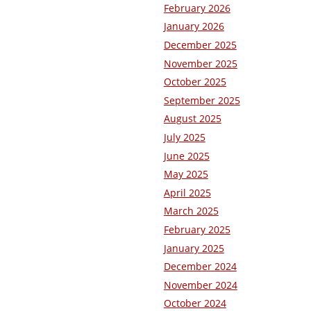
February 2026
January 2026
December 2025
November 2025
October 2025
September 2025
August 2025
July 2025
June 2025
May 2025
April 2025
March 2025
February 2025
January 2025
December 2024
November 2024
October 2024