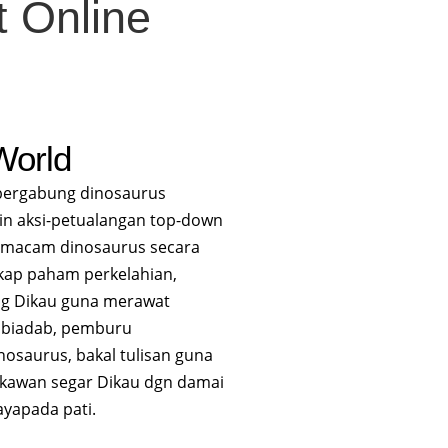
t Online
World
bergabung dinosaurus
ain aksi-petualangan top-down
 macam dinosaurus secara
kap paham perkelahian,
g Dikau guna merawat
h biadab, pemburu
nosaurus, bakal tulisan guna
kawan segar Dikau dgn damai
yapada pati.