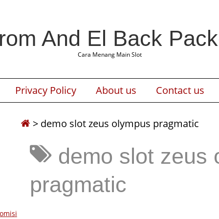
rom And El Back Pack
Cara Menang Main Slot
Privacy Policy
About us
Contact us
>
demo slot zeus olympus pragmatic
demo slot zeus 
pragmatic
omisi