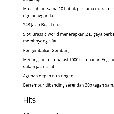
Mulailah bersama 10 babak percuma maka men
dgn pengganda.
243 Jalan Buat Lulus
Slot Jurassic World menerapkan 243 gaya ber
memboyong sifat.
Pengembalian Gembung
Menangkan membatasi 1000x simpanan Engkau di
dalam jalan sifat.
Agunan depan nun ringan
Bertempur dibanding serendah 30p tagan sama 
Hits