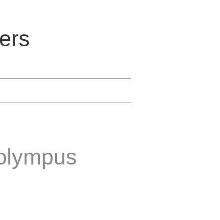
ers
olympus