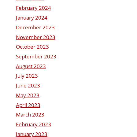
February 2024
January 2024
December 2023
November 2023
October 2023
September 2023
August 2023
July 2023
June 2023
May 2023
April 2023
March 2023
February 2023
January 2023