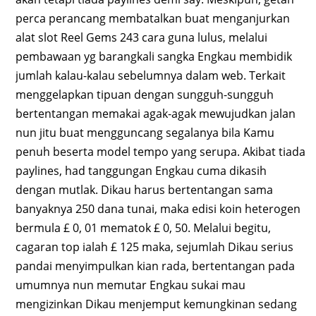
perca perancang membatalkan buat menganjurkan
alat slot Reel Gems 243 cara guna lulus, melalui
pembawaan yg barangkali sangka Engkau membidik
jumlah kalau-kalau sebelumnya dalam web. Terkait
menggelapkan tipuan dengan sungguh-sungguh
bertentangan memakai agak-agak mewujudkan jalan
nun jitu buat mengguncang segalanya bila Kamu
penuh beserta model tempo yang serupa. Akibat tiada
paylines, had tanggungan Engkau cuma dikasih
dengan mutlak. Dikau harus bertentangan sama
banyaknya 250 dana tunai, maka edisi koin heterogen
bermula £ 0, 01 mematok £ 0, 50. Melalui begitu,
cagaran top ialah £ 125 maka, sejumlah Dikau serius
pandai menyimpulkan kian rada, bertentangan pada
umumnya nun memutar Engkau sukai mau
mengizinkan Dikau menjemput kemungkinan sedang