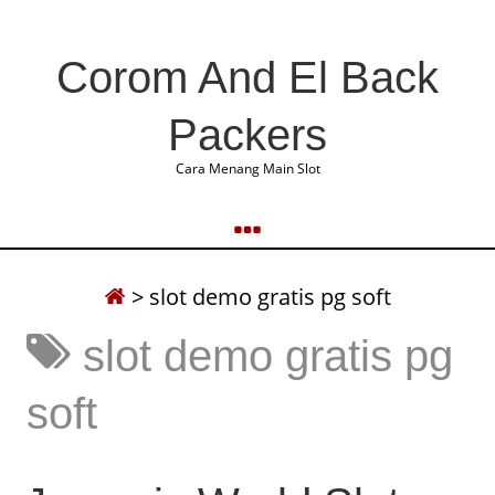
Corom And El Back
Packers
Cara Menang Main Slot
>
slot demo gratis pg soft
slot demo gratis pg
soft