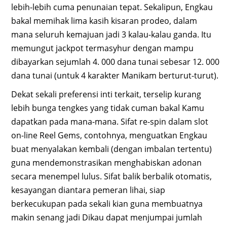
lebih-lebih cuma penunaian tepat. Sekalipun, Engkau
bakal memihak lima kasih kisaran prodeo, dalam
mana seluruh kemajuan jadi 3 kalau-kalau ganda. Itu
memungut jackpot termasyhur dengan mampu
dibayarkan sejumlah 4. 000 dana tunai sebesar 12. 000
dana tunai (untuk 4 karakter Manikam berturut-turut).
Dekat sekali preferensi inti terkait, terselip kurang
lebih bunga tengkes yang tidak cuman bakal Kamu
dapatkan pada mana-mana. Sifat re-spin dalam slot
on-line Reel Gems, contohnya, menguatkan Engkau
buat menyalakan kembali (dengan imbalan tertentu)
guna mendemonstrasikan menghabiskan adonan
secara menempel lulus. Sifat balik berbalik otomatis,
kesayangan diantara pemeran lihai, siap
berkecukupan pada sekali kian guna membuatnya
makin senang jadi Dikau dapat menjumpai jumlah