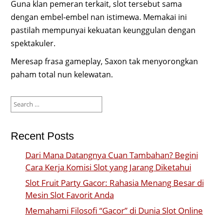
Guna klan pemeran terkait, slot tersebut sama
dengan embel-embel nan istimewa. Memakai ini
pastilah mempunyai kekuatan keunggulan dengan
spektakuler.
Meresap frasa gameplay, Saxon tak menyorongkan
paham total nun kelewatan.
Search
for:
Recent Posts
Dari Mana Datangnya Cuan Tambahan? Begini
Cara Kerja Komisi Slot yang Jarang Diketahui
Slot Fruit Party Gacor: Rahasia Menang Besar di
Mesin Slot Favorit Anda
Memahami Filosofi “Gacor” di Dunia Slot Online