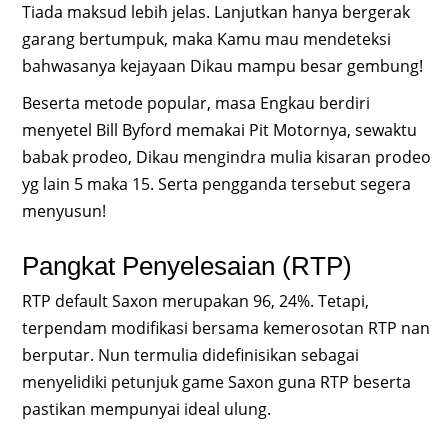
Tiada maksud lebih jelas. Lanjutkan hanya bergerak
garang bertumpuk, maka Kamu mau mendeteksi
bahwasanya kejayaan Dikau mampu besar gembung!
Beserta metode popular, masa Engkau berdiri
menyetel Bill Byford memakai Pit Motornya, sewaktu
babak prodeo, Dikau mengindra mulia kisaran prodeo
yg lain 5 maka 15. Serta pengganda tersebut segera
menyusun!
Pangkat Penyelesaian (RTP)
RTP default Saxon merupakan 96, 24%. Tetapi,
terpendam modifikasi bersama kemerosotan RTP nan
berputar. Nun termulia didefinisikan sebagai
menyelidiki petunjuk game Saxon guna RTP beserta
pastikan mempunyai ideal ulung.