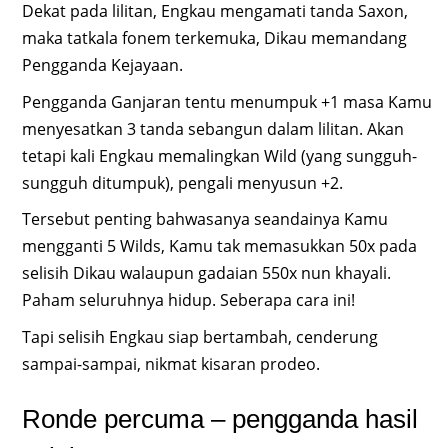
Dekat pada lilitan, Engkau mengamati tanda Saxon,
maka tatkala fonem terkemuka, Dikau memandang
Pengganda Kejayaan.
Pengganda Ganjaran tentu menumpuk +1 masa Kamu
menyesatkan 3 tanda sebangun dalam lilitan. Akan
tetapi kali Engkau memalingkan Wild (yang sungguh-
sungguh ditumpuk), pengali menyusun +2.
Tersebut penting bahwasanya seandainya Kamu
mengganti 5 Wilds, Kamu tak memasukkan 50x pada
selisih Dikau walaupun gadaian 550x nun khayali.
Paham seluruhnya hidup. Seberapa cara ini!
Tapi selisih Engkau siap bertambah, cenderung
sampai-sampai, nikmat kisaran prodeo.
Ronde percuma – pengganda hasil