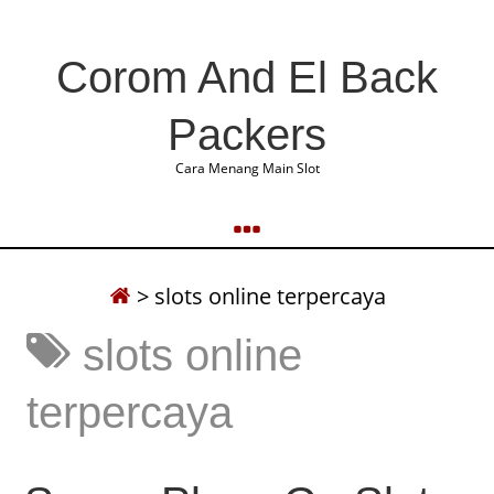
Corom And El Back
Packers
Cara Menang Main Slot
>
slots online terpercaya
slots online
terpercaya