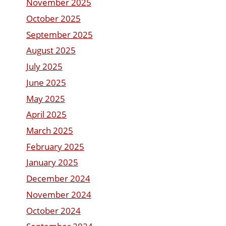
November 2025
October 2025
September 2025
August 2025
July 2025
June 2025
May 2025
April 2025
March 2025
February 2025
January 2025
December 2024
November 2024
October 2024