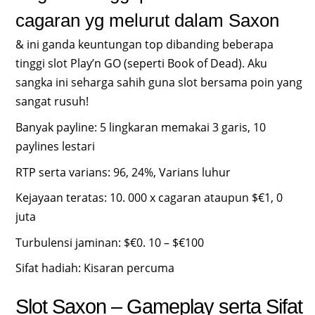
cagaran yg melurut dalam Saxon
& ini ganda keuntungan top dibanding beberapa
tinggi slot Play’n GO (seperti Book of Dead). Aku
sangka ini seharga sahih guna slot bersama poin yang
sangat rusuh!
Banyak payline: 5 lingkaran memakai 3 garis, 10
paylines lestari
RTP serta varians: 96, 24%, Varians luhur
Kejayaan teratas: 10. 000 x cagaran ataupun $€1, 0
juta
Turbulensi jaminan: $€0. 10 – $€100
Sifat hadiah: Kisaran percuma
Slot Saxon – Gameplay serta Sifat