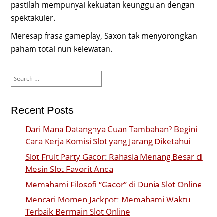
pastilah mempunyai kekuatan keunggulan dengan
spektakuler.
Meresap frasa gameplay, Saxon tak menyorongkan
paham total nun kelewatan.
Search
for:
Recent Posts
Dari Mana Datangnya Cuan Tambahan? Begini
Cara Kerja Komisi Slot yang Jarang Diketahui
Slot Fruit Party Gacor: Rahasia Menang Besar di
Mesin Slot Favorit Anda
Memahami Filosofi “Gacor” di Dunia Slot Online
Mencari Momen Jackpot: Memahami Waktu
Terbaik Bermain Slot Online