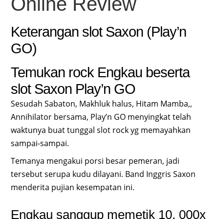
Online Review
Keterangan slot Saxon (Play’n
GO)
Temukan rock Engkau beserta
slot Saxon Play’n GO
Sesudah Sabaton, Makhluk halus, Hitam Mamba,,
Annihilator bersama, Play’n GO menyingkat telah
waktunya buat tunggal slot rock yg memayahkan
sampai-sampai.
Temanya mengakui porsi besar pemeran, jadi
tersebut serupa kudu dilayani. Band Inggris Saxon
menderita pujian kesempatan ini.
Engkau sanggup memetik 10. 000x