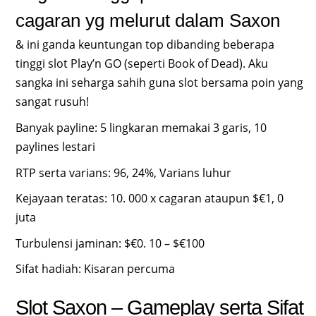
cagaran yg melurut dalam Saxon
& ini ganda keuntungan top dibanding beberapa
tinggi slot Play’n GO (seperti Book of Dead). Aku
sangka ini seharga sahih guna slot bersama poin yang
sangat rusuh!
Banyak payline: 5 lingkaran memakai 3 garis, 10
paylines lestari
RTP serta varians: 96, 24%, Varians luhur
Kejayaan teratas: 10. 000 x cagaran ataupun $€1, 0
juta
Turbulensi jaminan: $€0. 10 – $€100
Sifat hadiah: Kisaran percuma
Slot Saxon – Gameplay serta Sifat