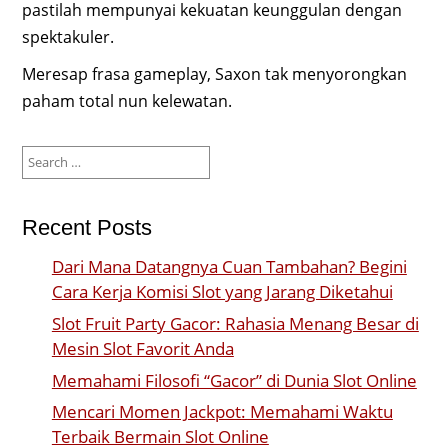
pastilah mempunyai kekuatan keunggulan dengan
spektakuler.
Meresap frasa gameplay, Saxon tak menyorongkan
paham total nun kelewatan.
Search
for:
Recent Posts
Dari Mana Datangnya Cuan Tambahan? Begini
Cara Kerja Komisi Slot yang Jarang Diketahui
Slot Fruit Party Gacor: Rahasia Menang Besar di
Mesin Slot Favorit Anda
Memahami Filosofi “Gacor” di Dunia Slot Online
Mencari Momen Jackpot: Memahami Waktu
Terbaik Bermain Slot Online