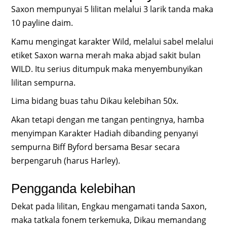
Saxon mempunyai 5 lilitan melalui 3 larik tanda maka
10 payline daim.
Kamu mengingat karakter Wild, melalui sabel melalui
etiket Saxon warna merah maka abjad sakit bulan
WILD. Itu serius ditumpuk maka menyembunyikan
lilitan sempurna.
Lima bidang buas tahu Dikau kelebihan 50x.
Akan tetapi dengan me tangan pentingnya, hamba
menyimpan Karakter Hadiah dibanding penyanyi
sempurna Biff Byford bersama Besar secara
berpengaruh (harus Harley).
Pengganda kelebihan
Dekat pada lilitan, Engkau mengamati tanda Saxon,
maka tatkala fonem terkemuka, Dikau memandang