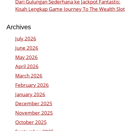
Dari Gulungan Sederhana ke Jackpot Fantastis:
Kisah Lengkap Game Journey To The Wealth Slot
Archives
July 2026
June 2026
May 2026
April 2026
March 2026
February 2026
January 2026
December 2025
November 2025
October 2025