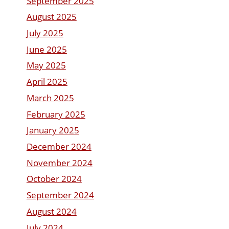
September 2025
August 2025
July 2025
June 2025
May 2025
April 2025
March 2025
February 2025
January 2025
December 2024
November 2024
October 2024
September 2024
August 2024
July 2024