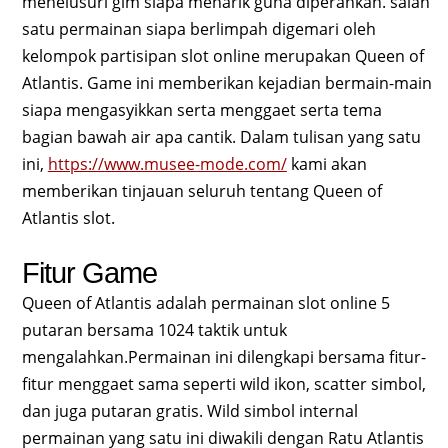
menelusuri gim siapa menarik guna diperankan. salah
satu permainan siapa berlimpah digemari oleh
kelompok partisipan slot online merupakan Queen of
Atlantis. Game ini memberikan kejadian bermain-main
siapa mengasyikkan serta menggaet serta tema
bagian bawah air apa cantik. Dalam tulisan yang satu
ini,
https://www.musee-mode.com/
kami akan
memberikan tinjauan seluruh tentang Queen of
Atlantis slot.
Fitur Game
Queen of Atlantis adalah permainan slot online 5
putaran bersama 1024 taktik untuk
mengalahkan.Permainan ini dilengkapi bersama fitur-
fitur menggaet sama seperti wild ikon, scatter simbol,
dan juga putaran gratis. Wild simbol internal
permainan yang satu ini diwakili dengan Ratu Atlantis