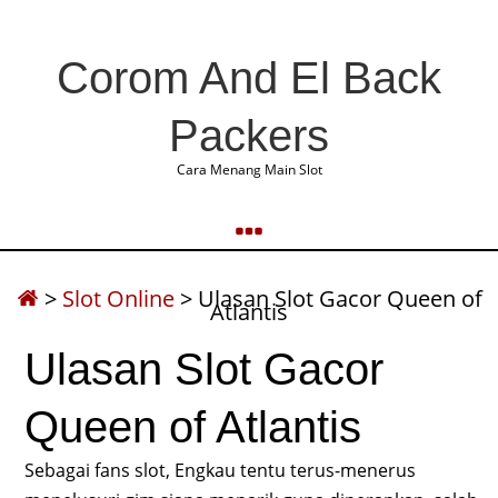
Corom And El Back
Packers
Cara Menang Main Slot
>
Slot Online
>
Ulasan Slot Gacor Queen of
Atlantis
Ulasan Slot Gacor
Queen of Atlantis
Sebagai fans slot, Engkau tentu terus-menerus