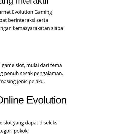
ng Interaktif
ternet Evolution Gaming
pat berinteraksi serta
ungan kemasyarakatan siapa
game slot, mulai dari tema
ng penuh sesak pengalaman.
masing jenis pelaku.
Online Evolution
slot yang dapat diseleksi
egori pokok: