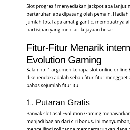
Slot progresif menyediakan jackpot apa lanjut
pertaruhan apa dipasang oleh pemain. Hadiah 
jumlah total apa amat gigantic, membuatnya al
partisipan yang mencari kejayaan besar.
Fitur-Fitur Menarik inter
Evolution Gaming
Salah no. 1 argumen kenapa slot online online
dikehendaki adalah sebab fitur-fitur menggaet
bahas sejumlah fitur itu:
1. Putaran Gratis
Banyak slot asal Evolution Gaming menawark
menjadi bagian dari ciri bonus. Ini menyumban
mengelilingi roll tanpa mempertaruhkan dana o