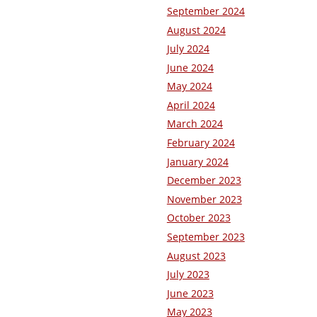
September 2024
August 2024
July 2024
June 2024
May 2024
April 2024
March 2024
February 2024
January 2024
December 2023
November 2023
October 2023
September 2023
August 2023
July 2023
June 2023
May 2023