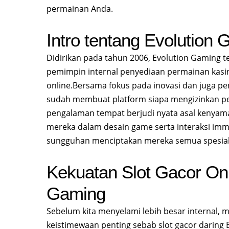
permainan Anda.
Intro tentang Evolution
Didirikan pada tahun 2006, Evolution Gaming 
pemimpin internal penyediaan permainan kasino
online.Bersama fokus pada inovasi dan juga 
sudah membuat platform siapa mengizinkan p
pengalaman tempat berjudi nyata asal kenyam
mereka dalam desain game serta interaksi imm
sungguhan menciptakan mereka semua spesial 
Kekuatan Slot Gacor Onl
Gaming
Sebelum kita menyelami lebih besar internal, ma
keistimewaan penting sebab slot gacor daring 