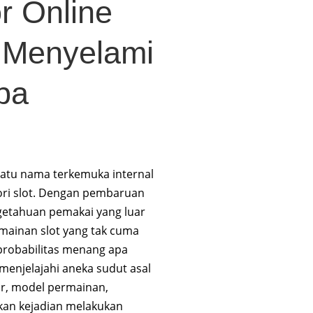
r Online
 Menyelami
pa
satu nama terkemuka internal
gori slot. Dengan pembaruan
getahuan pemakai yang luar
ainan slot yang tak cuma
robabilitas menang apa
menjelajahi aneka sudut asal
tur, model permainan,
kan kejadian melakukan