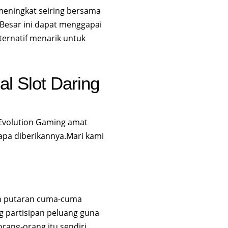
 meningkat seiring bersama
Besar ini dapat menggapai
ternatif menarik untuk
nal Slot Daring
 Evolution Gaming amat
 apa diberikannya.Mari kami
an putaran cuma-cuma
g partisipan peluang guna
rang-orang itu sendiri,