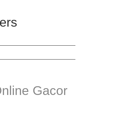
ers
Online Gacor