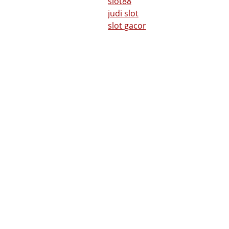
slot88
judi slot
slot gacor