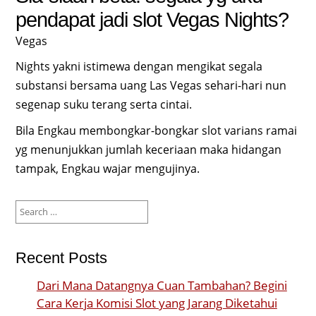
pendapat jadi slot Vegas Nights?
Vegas
Nights yakni istimewa dengan mengikat segala
substansi bersama uang Las Vegas sehari-hari nun
segenap suku terang serta cintai.
Bila Engkau membongkar-bongkar slot varians ramai
yg menunjukkan jumlah keceriaan maka hidangan
tampak, Engkau wajar mengujinya.
Search
for:
Recent Posts
Dari Mana Datangnya Cuan Tambahan? Begini
Cara Kerja Komisi Slot yang Jarang Diketahui