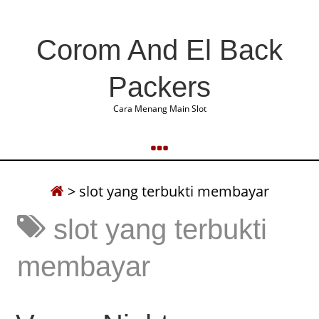
Corom And El Back
Packers
Cara Menang Main Slot
>
slot yang terbukti membayar
slot yang terbukti
membayar