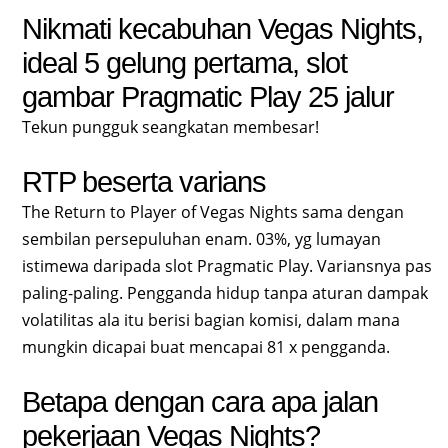
Nikmati kecabuhan Vegas Nights,
ideal 5 gelung pertama, slot
gambar Pragmatic Play 25 jalur
Tekun pungguk seangkatan membesar!
RTP beserta varians
The Return to Player of Vegas Nights sama dengan
sembilan persepuluhan enam. 03%, yg lumayan
istimewa daripada slot Pragmatic Play. Variansnya pas
paling-paling. Pengganda hidup tanpa aturan dampak
volatilitas ala itu berisi bagian komisi, dalam mana
mungkin dicapai buat mencapai 81 x pengganda.
Betapa dengan cara apa jalan
pekerjaan Vegas Nights?