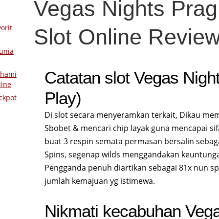
Vegas Nights Prag
orit
Slot Online Revie
unia
Catatan slot Vegas Nigh
ahami
line
Play)
ckpot
Di slot secara menyeramkan terkait, Dikau me
Sbobet & mencari chip layak guna mencapai si
buat 3 respin semata permasan bersalin sebaga
Spins, segenap wilds menggandakan keuntungan
Pengganda penuh diartikan sebagai 81x nun s
jumlah kemajuan yg istimewa.
Nikmati kecabuhan Vegas