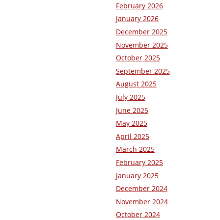
February 2026
January 2026
December 2025
November 2025
October 2025
September 2025
August 2025
July 2025
June 2025
May 2025
April 2025
March 2025
February 2025
January 2025
December 2024
November 2024
October 2024