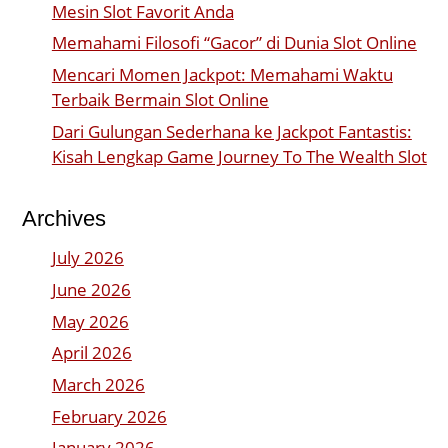
Mesin Slot Favorit Anda
Memahami Filosofi “Gacor” di Dunia Slot Online
Mencari Momen Jackpot: Memahami Waktu
Terbaik Bermain Slot Online
Dari Gulungan Sederhana ke Jackpot Fantastis:
Kisah Lengkap Game Journey To The Wealth Slot
Archives
July 2026
June 2026
May 2026
April 2026
March 2026
February 2026
January 2026