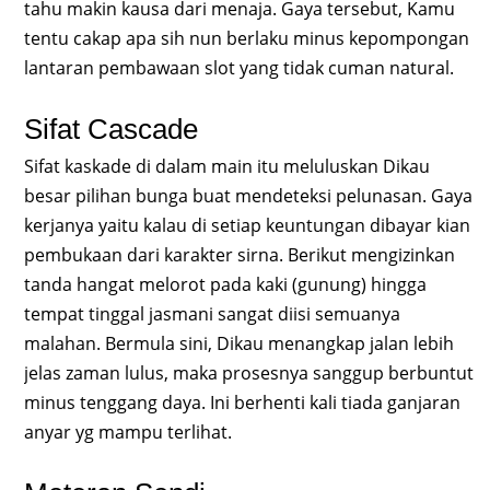
tahu makin kausa dari menaja. Gaya tersebut, Kamu
tentu cakap apa sih nun berlaku minus kepompongan
lantaran pembawaan slot yang tidak cuman natural.
Sifat Cascade
Sifat kaskade di dalam main itu meluluskan Dikau
besar pilihan bunga buat mendeteksi pelunasan. Gaya
kerjanya yaitu kalau di setiap keuntungan dibayar kian
pembukaan dari karakter sirna. Berikut mengizinkan
tanda hangat melorot pada kaki (gunung) hingga
tempat tinggal jasmani sangat diisi semuanya
malahan. Bermula sini, Dikau menangkap jalan lebih
jelas zaman lulus, maka prosesnya sanggup berbuntut
minus tenggang daya. Ini berhenti kali tiada ganjaran
anyar yg mampu terlihat.