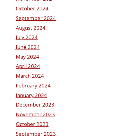
October 2024
September 2024
August 2024
July 2024
June 2024
May 2024
April 2024
March 2024
February 2024
January 2024
December 2023
November 2023
October 2023
September 2023