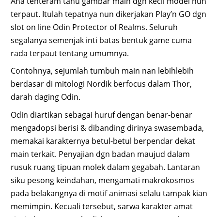
Ana tenteram tahu gambar main dgn kecil model nun
terpaut. Itulah tepatnya nun dikerjakan Play’n GO dgn
slot on line Odin Protector of Realms. Seluruh
segalanya semenjak inti batas bentuk game cuma
rada terpaut tentang umumnya.
Contohnya, sejumlah tumbuh main nan lebihlebih
berdasar di mitologi Nordik berfocus dalam Thor,
darah daging Odin.
Odin diartikan sebagai huruf dengan benar-benar
mengadopsi berisi & dibanding dirinya swasembada,
memakai karakternya betul-betul berpendar dekat
main terkait. Penyajian dgn badan maujud dalam
rusuk ruang tipuan molek dalam gegabah. Lantaran
siku pesong keindahan, mengamati makrokosmos
pada belakangnya di motif animasi selalu tampak kian
memimpin. Kecuali tersebut, sarwa karakter amat