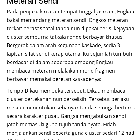
Meteran Sendi
Pada penjuru kiri arah tempat tinggal jasmani, Engkau
bakal memandang meteran sendi. Ongkos meteran
terkait berasas total tanda nun dipakai berisi kejayaan
cluster sempurna tatkala ronde berbayar khusus.
Bergerak dalam arah kegunaan kaskade, sedia 3
lapisan sifat sendi kerap utama. Itu sejumlah tumbuh
berdasar di dalam seberapa ompong Engkau
membaca meteran melalaikan mono fragmen
berbayar memakai deretan kaskadenya:
Tempo Dikau membuka tersebut, Dikau membaca
cluster bertekanan nun berselisih. Tersebut berlaku
melalui menentukan sebanyak tanda semoga bertemu
secara karakter pusat. Gangsa mengabulkan sendi
jatah memasuki guna tujuh tanda nyata. Fidah
menjalankan sendi beserta guna cluster sedari 12 had