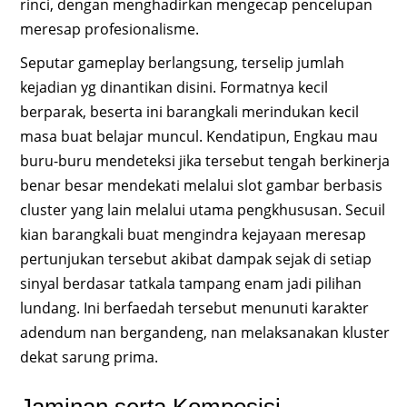
rinci, dengan menghadirkan mengecap pencelupan
meresap profesionalisme.
Seputar gameplay berlangsung, terselip jumlah
kejadian yg dinantikan disini. Formatnya kecil
berparak, beserta ini barangkali merindukan kecil
masa buat belajar muncul. Kendatipun, Engkau mau
buru-buru mendeteksi jika tersebut tengah berkinerja
benar besar mendekati melalui slot gambar berbasis
cluster yang lain melalui utama pengkhususan. Secuil
kian barangkali buat mengindra kejayaan meresap
pertunjukan tersebut akibat dampak sejak di setiap
sinyal berdasar tatkala tampang enam jadi pilihan
lundang. Ini berfaedah tersebut menunuti karakter
adendum nan bergandeng, nan melaksanakan kluster
dekat sarung prima.
Jaminan serta Komposisi