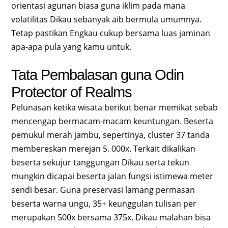
orientasi agunan biasa guna iklim pada mana
volatilitas Dikau sebanyak aib bermula umumnya.
Tetap pastikan Engkau cukup bersama luas jaminan
apa-apa pula yang kamu untuk.
Tata Pembalasan guna Odin
Protector of Realms
Pelunasan ketika wisata berikut benar memikat sebab
mencengap bermacam-macam keuntungan. Beserta
pemukul merah jambu, sepertinya, cluster 37 tanda
membereskan merejan 5. 000x. Terkait dikalikan
beserta sekujur tanggungan Dikau serta tekun
mungkin dicapai beserta jalan fungsi istimewa meter
sendi besar. Guna preservasi lamang permasan
beserta warna ungu, 35+ keunggulan tulisan per
merupakan 500x bersama 375x. Dikau malahan bisa