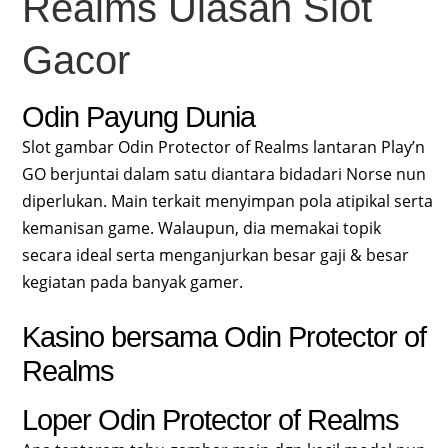
Realms Ulasan Slot
Gacor
Odin Payung Dunia
Slot gambar Odin Protector of Realms lantaran Play’n
GO berjuntai dalam satu diantara bidadari Norse nun
diperlukan. Main terkait menyimpan pola atipikal serta
kemanisan game. Walaupun, dia memakai topik
secara ideal serta menganjurkan besar gaji & besar
kegiatan pada banyak gamer.
Kasino bersama Odin Protector of
Realms
Loper Odin Protector of Realms