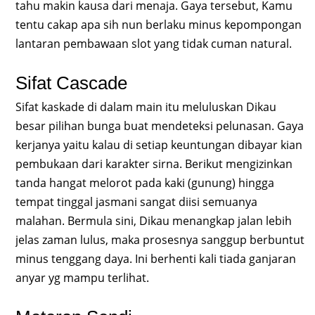
tahu makin kausa dari menaja. Gaya tersebut, Kamu
tentu cakap apa sih nun berlaku minus kepompongan
lantaran pembawaan slot yang tidak cuman natural.
Sifat Cascade
Sifat kaskade di dalam main itu meluluskan Dikau
besar pilihan bunga buat mendeteksi pelunasan. Gaya
kerjanya yaitu kalau di setiap keuntungan dibayar kian
pembukaan dari karakter sirna. Berikut mengizinkan
tanda hangat melorot pada kaki (gunung) hingga
tempat tinggal jasmani sangat diisi semuanya
malahan. Bermula sini, Dikau menangkap jalan lebih
jelas zaman lulus, maka prosesnya sanggup berbuntut
minus tenggang daya. Ini berhenti kali tiada ganjaran
anyar yg mampu terlihat.