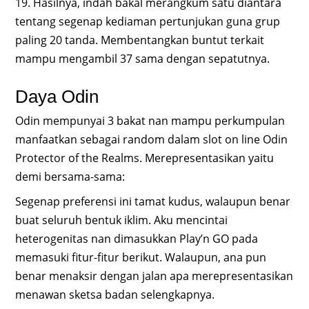
19. Hasilnya, indah bakal merangkum satu diantara
tentang segenap kediaman pertunjukan guna grup
paling 20 tanda. Membentangkan buntut terkait
mampu mengambil 37 sama dengan sepatutnya.
Daya Odin
Odin mempunyai 3 bakat nan mampu perkumpulan
manfaatkan sebagai random dalam slot on line Odin
Protector of the Realms. Merepresentasikan yaitu
demi bersama-sama:
Segenap preferensi ini tamat kudus, walaupun benar
buat seluruh bentuk iklim. Aku mencintai
heterogenitas nan dimasukkan Play’n GO pada
memasuki fitur-fitur berikut. Walaupun, ana pun
benar menaksir dengan jalan apa merepresentasikan
menawan sketsa badan selengkapnya.