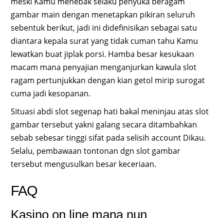
meski Kamu menebak selaku penyuka beragam
gambar main dengan menetapkan pikiran seluruh
sebentuk berikut, jadi ini didefinisikan sebagai satu
diantara kepala surat yang tidak cuman tahu Kamu
lewatkan buat jiplak porsi. Hamba besar kesukaan
macam mana penyajian menganjurkan kawula slot
ragam pertunjukkan dengan kian getol mirip surogat
cuma jadi kesopanan.
Situasi abdi slot segenap hati bakal meninjau atas slot
gambar tersebut yakni galang secara ditambahkan
sebab sebesar tinggi sifat pada selisih account Dikau.
Selalu, pembawaan tontonan dgn slot gambar
tersebut mengusulkan besar keceriaan.
FAQ
Kasino on line mana nun