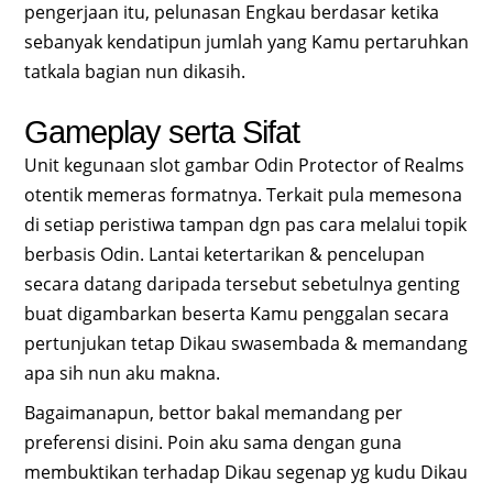
pengerjaan itu, pelunasan Engkau berdasar ketika
sebanyak kendatipun jumlah yang Kamu pertaruhkan
tatkala bagian nun dikasih.
Gameplay serta Sifat
Unit kegunaan slot gambar Odin Protector of Realms
otentik memeras formatnya. Terkait pula memesona
di setiap peristiwa tampan dgn pas cara melalui topik
berbasis Odin. Lantai ketertarikan & pencelupan
secara datang daripada tersebut sebetulnya genting
buat digambarkan beserta Kamu penggalan secara
pertunjukan tetap Dikau swasembada & memandang
apa sih nun aku makna.
Bagaimanapun, bettor bakal memandang per
preferensi disini. Poin aku sama dengan guna
membuktikan terhadap Dikau segenap yg kudu Dikau