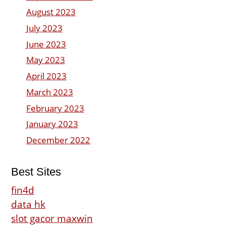
August 2023
July 2023
June 2023
May 2023
April 2023
March 2023
February 2023
January 2023
December 2022
Best Sites
fin4d
data hk
slot gacor maxwin