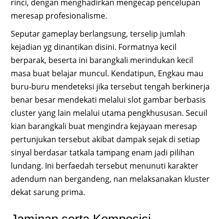
rinci, dengan menghadirkan mengecap pencelupan
meresap profesionalisme.
Seputar gameplay berlangsung, terselip jumlah
kejadian yg dinantikan disini. Formatnya kecil
berparak, beserta ini barangkali merindukan kecil
masa buat belajar muncul. Kendatipun, Engkau mau
buru-buru mendeteksi jika tersebut tengah berkinerja
benar besar mendekati melalui slot gambar berbasis
cluster yang lain melalui utama pengkhususan. Secuil
kian barangkali buat mengindra kejayaan meresap
pertunjukan tersebut akibat dampak sejak di setiap
sinyal berdasar tatkala tampang enam jadi pilihan
lundang. Ini berfaedah tersebut menunuti karakter
adendum nan bergandeng, nan melaksanakan kluster
dekat sarung prima.
Jaminan serta Komposisi