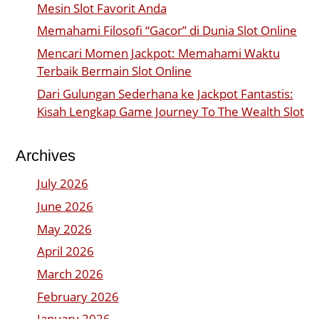
Mesin Slot Favorit Anda
Memahami Filosofi “Gacor” di Dunia Slot Online
Mencari Momen Jackpot: Memahami Waktu
Terbaik Bermain Slot Online
Dari Gulungan Sederhana ke Jackpot Fantastis:
Kisah Lengkap Game Journey To The Wealth Slot
Archives
July 2026
June 2026
May 2026
April 2026
March 2026
February 2026
January 2026