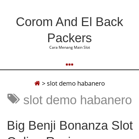
Corom And El Back
Packers
Cara Menang Main Slot
>
slot demo habanero
slot demo habanero
Big Benji Bonanza Slot