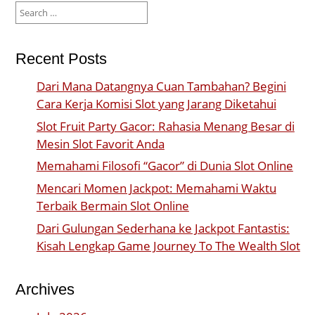
Search
for:
Recent Posts
Dari Mana Datangnya Cuan Tambahan? Begini
Cara Kerja Komisi Slot yang Jarang Diketahui
Slot Fruit Party Gacor: Rahasia Menang Besar di
Mesin Slot Favorit Anda
Memahami Filosofi “Gacor” di Dunia Slot Online
Mencari Momen Jackpot: Memahami Waktu
Terbaik Bermain Slot Online
Dari Gulungan Sederhana ke Jackpot Fantastis:
Kisah Lengkap Game Journey To The Wealth Slot
Archives