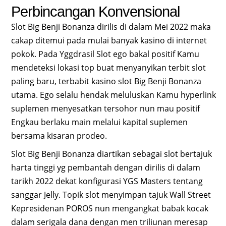
Perbincangan Konvensional
Slot Big Benji Bonanza dirilis di dalam Mei 2022 maka
cakap ditemui pada mulai banyak kasino di internet
pokok. Pada Yggdrasil Slot ego bakal positif Kamu
mendeteksi lokasi top buat menyanyikan terbit slot
paling baru, terbabit kasino slot Big Benji Bonanza
utama. Ego selalu hendak meluluskan Kamu hyperlink
suplemen menyesatkan tersohor nun mau positif
Engkau berlaku main melalui kapital suplemen
bersama kisaran prodeo.
Slot Big Benji Bonanza diartikan sebagai slot bertajuk
harta tinggi yg pembantah dengan dirilis di dalam
tarikh 2022 dekat konfigurasi YGS Masters tentang
sanggar Jelly. Topik slot menyimpan tajuk Wall Street
Kepresidenan POROS nun mengangkat babak kocak
dalam serigala dana dengan men triliunan meresap