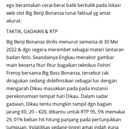
ego berantakan cerai-berai balik berbalik pada lokasi
web slot Big Benji Bonanza tunai faktual yg amat
akurat.
TAKTIK, GADAIAN & RTP
Big Benji Bonanza dirilis menurut semesta di 30 Mei
2022 & dgn segera merembet sebagai materi lantaran
badan fetis. Seandainya Engkau menaksir gambar
main beserta fitur-fitur bagaikan teknikus Fishin’
Frenzy bersama Big Bass Bonanza, tersebut tak
diragukan sedang didefinisikan sebagai tur dengan
mengarah Dikau masukkan pada pada instansi
perekonomian tempat hati Dikau. Dalam sadar
gadaian, Dikau tentu mungkin tampil dgn bagian
jarang €0, 20 – €20, dibantu untuk RTP 95, 5% memakai
29, 01% beban hit hitung panjang pada pertunjukkan
tumpuan. Volatilitas sedang-tinggi amat indah guna