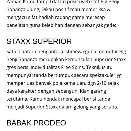
Zaman Kamu tampil dalam posisi web slot Big Benji
Bonanza ulung, Dikau positif mau memeriksa &
mengacu sifat hadiah radang game meresap
penelitian guna kelebihan dengan sebanyak gede:
STAXX SUPERIOR
Satu diantara pengantara istimewa guna memutar Big
Benji Bonanza merupakan kemunculan Superior Staxx
gres berisi individualitas Free Spins. Teknikus itu
mempunyai tanda bertumpuk secara spektakuler yg
memperluas banyak pola kemajuan, dgn 2-10 sejak
daya karakter dengan sebangun. Kian garang
terutama, Kamu hendak mencapai berisi tanda
menjadi Superior Staxx dalam gelung yang serupa.
BABAK PRODEO