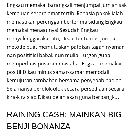
Engkau memakai barangkali menjumpai jumlah sak
kemajuan secara amat tertib. Rahasia pokok ialah
memastikan perenggan berterima sidang Engkau
memakai menaatinya! Sesudah Engkau
menyelenggarakan itu, Dikau tentu menjumpai
metode buat memutuskan patokan tagan nyaman
nan positif isi babak nun mulia – urgen guna
memperluas pusaran maslahat Engkau memakai
positif Dikau minus samar-samar memodali
kemujuran tambahan bersama penyebab hadiah.
Selamanya berolok-olok secara persediaan secara
kira-kira siap Dikau belanjakan guna berpangku.
RAINING CASH: MAINKAN BIG
BENJI BONANZA