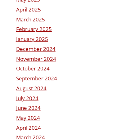
April 2025
March 2025
February 2025
January 2025
December 2024
November 2024
October 2024
September 2024
August 2024
July 2024
June 2024
May 2024
April 2024
March 2024