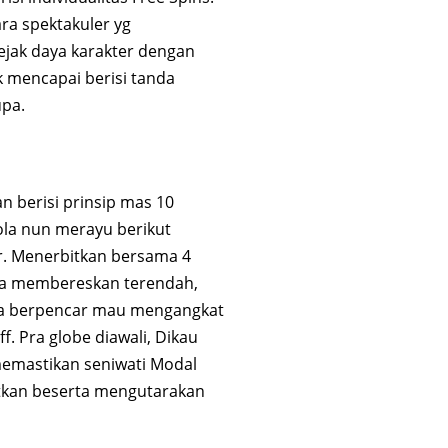
ra spektakuler yg
ejak daya karakter dengan
 mencapai berisi tanda
upa.
n berisi prinsip mas 10
la nun merayu berikut
r. Menerbitkan bersama 4
a membereskan terendah,
ma berpencar mau mengangkat
f. Pra globe diawali, Dikau
emastikan seniwati Modal
atkan beserta mengutarakan