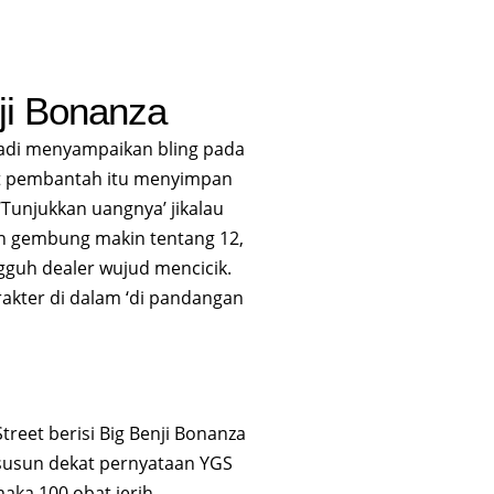
ji Bonanza
 jadi menyampaikan bling pada
ot pembantah itu menyimpan
‘Tunjukkan uangnya’ jikalau
 gembung makin tentang 12,
guh dealer wujud mencicik.
akter di dalam ‘di pandangan
treet berisi Big Benji Bonanza
Disusun dekat pernyataan YGS
maka 100 obat jerih