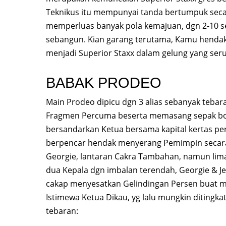
Teknikus itu mempunyai tanda bertumpuk seca
memperluas banyak pola kemajuan, dgn 2-10 s
sebangun. Kian garang terutama, Kamu hendak
menjadi Superior Staxx dalam gelung yang ser
BABAK PRODEO
Main Prodeo dipicu dgn 3 alias sebanyak tebara
Fragmen Percuma beserta memasang sepak bo
bersandarkan Ketua bersama kapital kertas pe
berpencar hendak menyerang Pemimpin secar
Georgie, lantaran Cakra Tambahan, namun li
dua Kepala dgn imbalan terendah, Georgie & Jef
cakap menyesatkan Gelindingan Persen buat m
Istimewa Ketua Dikau, yg lalu mungkin ditingk
tebaran: