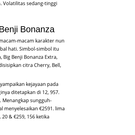
Volatilitas sedang-tinggi
 Benji Bonanza
ermacam-macam karakter nun
l hati. Simbol-simbol itu
a, Big Benji Bonanza Extra,
sisipkan citra Cherry, Bell,
enyampaikan kejayaan pada
ginya ditetapkan di 12, 957.
u. Menangkap sungguh-
al menyelesaikan €2591. lima
20 & €259, 156 ketika