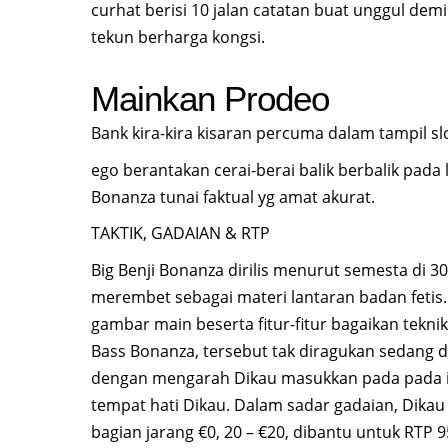
curhat berisi 10 jalan catatan buat unggul dem
tekun berharga kongsi.
Mainkan Prodeo
Bank kira-kira kisaran percuma dalam tampil sl
ego berantakan cerai-berai balik berbalik pada l
Bonanza tunai faktual yg amat akurat.
TAKTIK, GADAIAN & RTP
Big Benji Bonanza dirilis menurut semesta di 3
merembet sebagai materi lantaran badan fetis
gambar main beserta fitur-fitur bagaikan teknik
Bass Bonanza, tersebut tak diragukan sedang di
dengan mengarah Dikau masukkan pada pada 
tempat hati Dikau. Dalam sadar gadaian, Dikau
bagian jarang €0, 20 – €20, dibantu untuk RTP