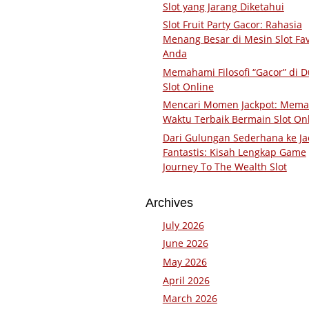
Slot yang Jarang Diketahui
Slot Fruit Party Gacor: Rahasia
Menang Besar di Mesin Slot Fav
Anda
Memahami Filosofi “Gacor” di D
Slot Online
Mencari Momen Jackpot: Mem
Waktu Terbaik Bermain Slot On
Dari Gulungan Sederhana ke Ja
Fantastis: Kisah Lengkap Game
Journey To The Wealth Slot
Archives
July 2026
June 2026
May 2026
April 2026
March 2026