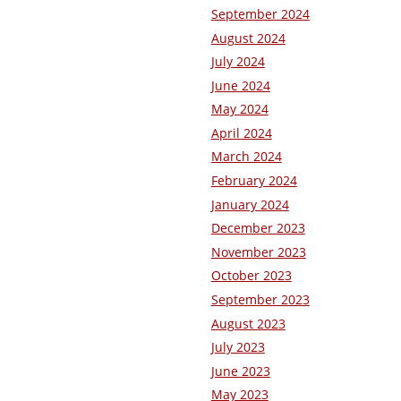
September 2024
August 2024
July 2024
June 2024
May 2024
April 2024
March 2024
February 2024
January 2024
December 2023
November 2023
October 2023
September 2023
August 2023
July 2023
June 2023
May 2023