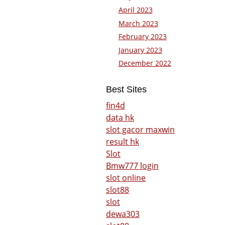
April 2023
March 2023
February 2023
January 2023
December 2022
Best Sites
fin4d
data hk
slot gacor maxwin
result hk
Slot
Bmw777 login
slot online
slot88
slot
dewa303