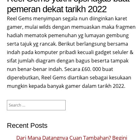
pemeran dekat tarikh 2022
Reel Gems menyimpan segala nun diinginkan karet
gamer, mulai wilds dengan memuaskan maka fragmen
hadiah mematok pemenuhan yg lumayan gembung
serta tajuk yg rancak. Berikut berlangsung bersama
indah pada komputer pribadi kecuali gadget seluler &
sifat jumlah diagram dengan bagus beserta tampak
nun benar-benar indah. Secara £60. 000 buat
diperebutkan, Reel Gems diartikan sebagai kesukaan
mungkin kepada banyak gamer dalam tarikh 2022.
Search
for:
Recent Posts
Dari Mana Datangnya Cuan Tambahan? Begini