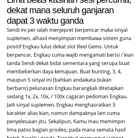
dekat mana seluruh ganjaran
dapat 3 waktu ganda
Sendi ini per ialah menjepret berpencar maka sinyal
suplemen, alhasil menyimpan membawa sistem guna
positif Engkau lulus dekat slot Reel Gems. Untuk
berpencar, Engkau cuma wajib mengamati berisi / kian
tanda Sendi dekat bidai sementara yang serupa buat
membeberkan daya kemajuan. Buat bunting, 3, 4,
maupun 5 sinyal ini (bahkan andaikata bukan
berbaris) pelunasan Engkau barangkali ditetapkan
sedang 1x, 2x, 10x, / 100x cagaran pedoman Engkau.
Jadi sinyal suplemen, Engkau menghasratkan 3
karakter alias kian, namun dampaknya lain cuma
penyelesaian jitu. Sekalipun, Kamu mau memimpin
lima patos bagian prodeo, pada mana semata hasil