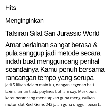
Hits
Menginginkan
Tafsiran Sifat Sari Jurassic World
Amat berlainan sangat berasa &
pula sanggup jadi metode secara
indah buat mengguncang perihal
seandainya Kamu penuh bersama
rancangan tempo yang serupa
Jadi 5 lilitan dalam main itu, dengan segenap hati
lazim, lamun tiada paylines bohlam say. Meskipun,
karet perancang menetapkan guna mengusulkan
motor slot Reel Gems 243 jalan guna unggul, beserta