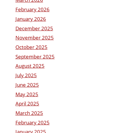
February 2026
January 2026
December 2025
November 2025
October 2025
September 2025
August 2025
July 2025
June 2025
May 2025
April 2025
March 2025
February 2025
January 2025