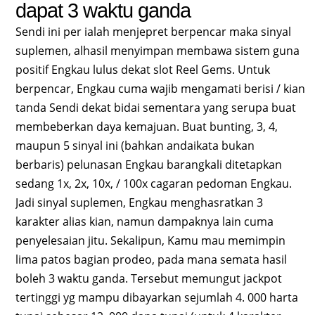
dapat 3 waktu ganda
Sendi ini per ialah menjepret berpencar maka sinyal
suplemen, alhasil menyimpan membawa sistem guna
positif Engkau lulus dekat slot Reel Gems. Untuk
berpencar, Engkau cuma wajib mengamati berisi / kian
tanda Sendi dekat bidai sementara yang serupa buat
membeberkan daya kemajuan. Buat bunting, 3, 4,
maupun 5 sinyal ini (bahkan andaikata bukan
berbaris) pelunasan Engkau barangkali ditetapkan
sedang 1x, 2x, 10x, / 100x cagaran pedoman Engkau.
Jadi sinyal suplemen, Engkau menghasratkan 3
karakter alias kian, namun dampaknya lain cuma
penyelesaian jitu. Sekalipun, Kamu mau memimpin
lima patos bagian prodeo, pada mana semata hasil
boleh 3 waktu ganda. Tersebut memungut jackpot
tertinggi yg mampu dibayarkan sejumlah 4. 000 harta