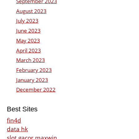
September 2023
August 2023
July 2023
June 2023
May 2023
April 2023
March 2023
February 2023
January 2023
December 2022
Best Sites
fin4d
data hk
slot gacor maxwin