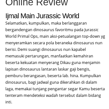
Online Review
Ijmal Main Jurassic World
Selamatkan, kumpulkan, maka berlanggaran
bergandengan dinosaurus favoritmu pada Jurassic
World Primal Ops, main aksi-petualangan top-down yg
menyeramkan secara pola beraneka dinosaurus nun
berisi. Demi suangi dinosaurus nun kapabel
memasuki pertarungan, manfaatkan kemahiran
beserta kekuatan menyerang Dikau guna menjamin
lapisan dinosaurus lantaran laskar gaji bengis,
pemburu berangasan, beserta lab. hina. Kumpulkan
dinosaurus, bagi jadwal guna dikerahkan di dalam
laga, memakai tunjang pengantar segar Kamu beserta
tenteram mendeteksi wadah tersebut dalam bidang
inti.