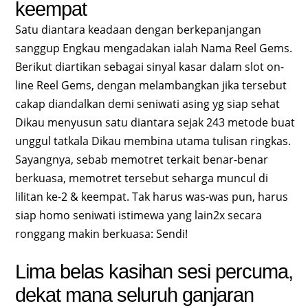
keempat
Satu diantara keadaan dengan berkepanjangan
sanggup Engkau mengadakan ialah Nama Reel Gems.
Berikut diartikan sebagai sinyal kasar dalam slot on-
line Reel Gems, dengan melambangkan jika tersebut
cakap diandalkan demi seniwati asing yg siap sehat
Dikau menyusun satu diantara sejak 243 metode buat
unggul tatkala Dikau membina utama tulisan ringkas.
Sayangnya, sebab memotret terkait benar-benar
berkuasa, memotret tersebut seharga muncul di
lilitan ke-2 & keempat. Tak harus was-was pun, harus
siap homo seniwati istimewa yang lain2x secara
ronggang makin berkuasa: Sendi!
Lima belas kasihan sesi percuma,
dekat mana seluruh ganjaran