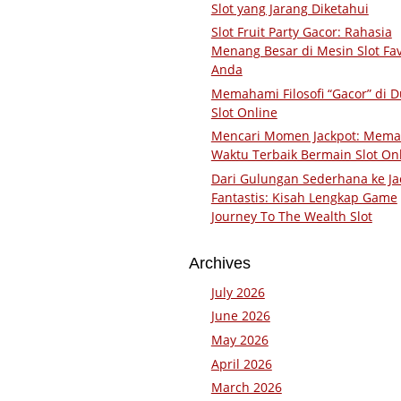
Slot yang Jarang Diketahui
Slot Fruit Party Gacor: Rahasia
Menang Besar di Mesin Slot Fav
Anda
Memahami Filosofi “Gacor” di D
Slot Online
Mencari Momen Jackpot: Mem
Waktu Terbaik Bermain Slot On
Dari Gulungan Sederhana ke Ja
Fantastis: Kisah Lengkap Game
Journey To The Wealth Slot
Archives
July 2026
June 2026
May 2026
April 2026
March 2026