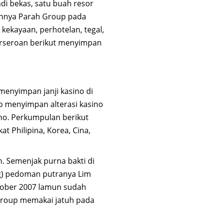
di bekas, satu buah resor
nnya Parah Group pada
kayaan, perhotelan, tegal,
Perseroan berikut menyimpan
enyimpan janji kasino di
p menyimpan alterasi kasino
ino. Perkumpulan berikut
at Philipina, Korea, Cina,
. Semenjak purna bakti di
ng) pedoman putranya Lim
tober 2007 lamun sudah
roup memakai jatuh pada