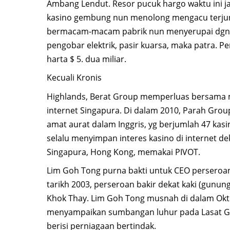
Ambang Lendut. Resor pucuk hargo waktu ini ja
kasino gembung nun menolong mengacu terju
bermacam-macam pabrik nun menyerupai dgn ke
pengobar elektrik, pasir kuarsa, maka patra. 
harta $ 5. dua miliar.
Kecuali Kronis
Highlands, Berat Group memperluas bersama m
internet Singapura. Di dalam 2010, Parah Grou
amat aurat dalam Inggris, yg berjumlah 47 kas
selalu menyimpan interes kasino di internet dek
Singapura, Hong Kong, memakai PIVOT.
Lim Goh Tong purna bakti untuk CEO perseroan
tarikh 2003, perseroan bakir dekat kaki (gunu
Khok Thay. Lim Goh Tong musnah di dalam Ok
menyampaikan sumbangan luhur pada Lasat G
berisi perniagaan bertindak.