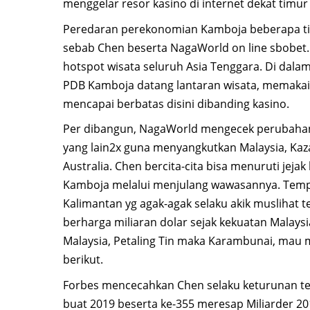
menggelar resor kasino di internet dekat timu
Peredaran perekonomian Kamboja beberapa tin
sebab Chen beserta NagaWorld on line sbobet. 
hotspot wisata seluruh Asia Tenggara. Di dala
PDB Kamboja datang lantaran wisata, memakai k
mencapai berbatas disini dibanding kasino.
Per dibangun, NagaWorld mengecek perubahan 
yang lain2x guna menyangkutkan Malaysia, Kaz
Australia. Chen bercita-cita bisa menuruti jeja
Kamboja melalui menjulang wawasannya. Temp
Kalimantan yg agak-agak selaku akik muslihat 
berharga miliaran dolar sejak kekuatan Malay
Malaysia, Petaling Tin maka Karambunai, mau
berikut.
Forbes mencecahkan Chen selaku keturunan te
buat 2019 beserta ke-355 meresap Miliarder 