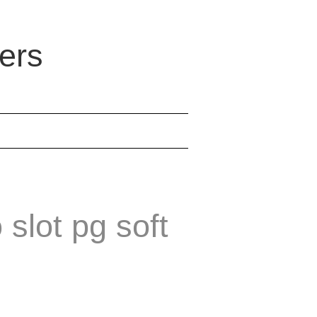
ers
slot pg soft