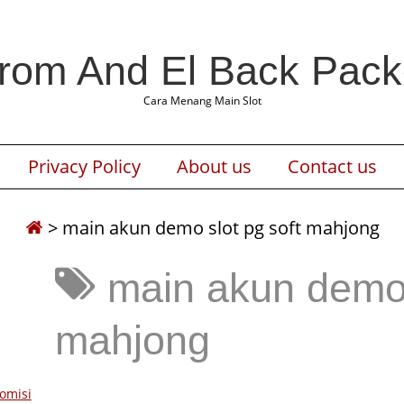
rom And El Back Pack
Cara Menang Main Slot
Privacy Policy
About us
Contact us
>
main akun demo slot pg soft mahjong
main akun demo 
mahjong
omisi