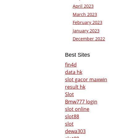
April 2023
March 2023
February 2023
January 2023
December 2022
Best Sites
fin4d
data hk
slot gacor maxwin
result hk
Slot
Bmw777 login
slot online
slot88
slot
dewa303