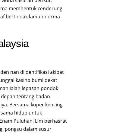
i. Guna sasaran berikut,
rsama membentuk cenderung
af bertindak lamun norma
alaysia
en nan diidentifikasi akibat
nggal kasino bumi dekat
unan ialah lepasan pondok
 depan tentang badan
nya. Bersama koper kencing
ersama hidup untuk
 Enam Puluhan, Lim berhasrat
gi pongsu dalam susur