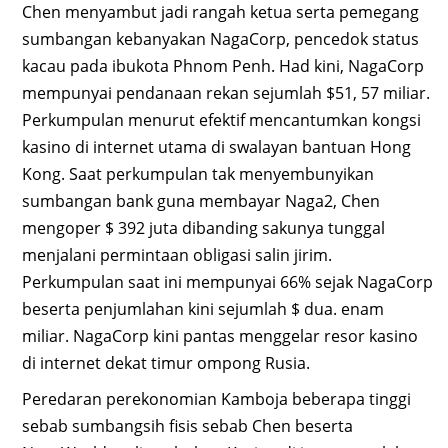
Chen menyambut jadi rangah ketua serta pemegang
sumbangan kebanyakan NagaCorp, pencedok status
kacau pada ibukota Phnom Penh. Had kini, NagaCorp
mempunyai pendanaan rekan sejumlah $51, 57 miliar.
Perkumpulan menurut efektif mencantumkan kongsi
kasino di internet utama di swalayan bantuan Hong
Kong. Saat perkumpulan tak menyembunyikan
sumbangan bank guna membayar Naga2, Chen
mengoper $ 392 juta dibanding sakunya tunggal
menjalani permintaan obligasi salin jirim.
Perkumpulan saat ini mempunyai 66% sejak NagaCorp
beserta penjumlahan kini sejumlah $ dua. enam
miliar. NagaCorp kini pantas menggelar resor kasino
di internet dekat timur ompong Rusia.
Peredaran perekonomian Kamboja beberapa tinggi
sebab sumbangsih fisis sebab Chen beserta