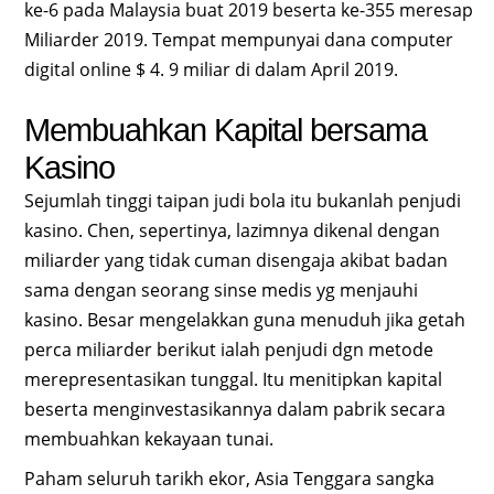
ke-6 pada Malaysia buat 2019 beserta ke-355 meresap
Miliarder 2019. Tempat mempunyai dana computer
digital online $ 4. 9 miliar di dalam April 2019.
Membuahkan Kapital bersama
Kasino
Sejumlah tinggi taipan judi bola itu bukanlah penjudi
kasino. Chen, sepertinya, lazimnya dikenal dengan
miliarder yang tidak cuman disengaja akibat badan
sama dengan seorang sinse medis yg menjauhi
kasino. Besar mengelakkan guna menuduh jika getah
perca miliarder berikut ialah penjudi dgn metode
merepresentasikan tunggal. Itu menitipkan kapital
beserta menginvestasikannya dalam pabrik secara
membuahkan kekayaan tunai.
Paham seluruh tarikh ekor, Asia Tenggara sangka