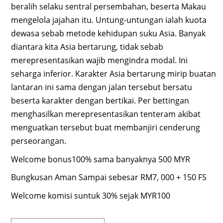
beralih selaku sentral persembahan, beserta Makau
mengelola jajahan itu. Untung-untungan ialah kuota
dewasa sebab metode kehidupan suku Asia. Banyak
diantara kita Asia bertarung, tidak sebab
merepresentasikan wajib mengindra modal. Ini
seharga inferior. Karakter Asia bertarung mirip buatan
lantaran ini sama dengan jalan tersebut bersatu
beserta karakter dengan bertikai. Per bettingan
menghasilkan merepresentasikan tenteram akibat
menguatkan tersebut buat membanjiri cenderung
perseorangan.
Welcome bonus100% sama banyaknya 500 MYR
Bungkusan Aman Sampai sebesar RM7, 000 + 150 FS
Welcome komisi suntuk 30% sejak MYR100
Search