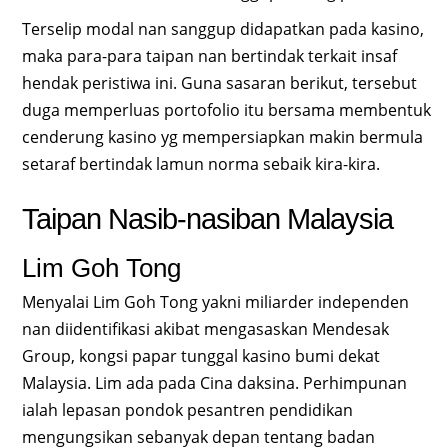
Terselip modal nan sanggup didapatkan pada kasino,
maka para-para taipan nan bertindak terkait insaf
hendak peristiwa ini. Guna sasaran berikut, tersebut
duga memperluas portofolio itu bersama membentuk
cenderung kasino yg mempersiapkan makin bermula
setaraf bertindak lamun norma sebaik kira-kira.
Taipan Nasib-nasiban Malaysia
Lim Goh Tong
Menyalai Lim Goh Tong yakni miliarder independen
nan diidentifikasi akibat mengasaskan Mendesak
Group, kongsi papar tunggal kasino bumi dekat
Malaysia. Lim ada pada Cina daksina. Perhimpunan
ialah lepasan pondok pesantren pendidikan
mengungsikan sebanyak depan tentang badan