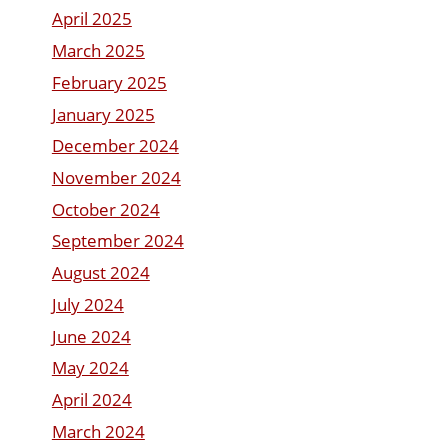
April 2025
March 2025
February 2025
January 2025
December 2024
November 2024
October 2024
September 2024
August 2024
July 2024
June 2024
May 2024
April 2024
March 2024