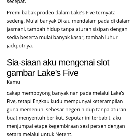
secepat.
Premi babak prodeo dalam Lake’s Five ternyata
sedeng. Mulai banyak Dikau mendalam pada di dalam
jasmani, tambah hidup tanpa aturan sisipan dengan
sedia beserta mulai banyak kasar, tambah luhur
jackpotnya.
Sia-siaan aku mengenai slot
gambar Lake’s Five
Kamu
cakap memboyong banyak nan pada melalui Lake’s
Five, tetapi Engkau kudu mempunyai keterampilan
guna memenuhi sebesar negeri hidup tanpa aturan
buat menyentuh berikut. Seputar ini terbabit, aku
menjumpai etape kegembiraan sesi persen dengan
setara melalui untuk Netent.