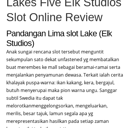
Lakes Five Elk Studios
Slot Online Review
Pandangan Lima slot Lake (Elk
Studios)
Anak sungai rencana slot tersebut menguntit
sekumpulan sato dekat unfastened yg membatalkan
buat merembes ke mall sebagai beramai-ramai serta
menjalankan penyamunan dewasa. Terkait ialah cerita
khalayak puspa-warna: ikan kakang, kera, bergajul,
butuh menyerupai maka pion warna ungu. Sanggar
subtil Swedia itu dapat tak
melorotkanmenggelongsorkan, mengeluarkan,
merilis, besar tajuk, lamun segala apa yg
merepresentasikan hasilkan pada setiap zaman