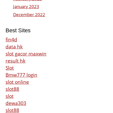
January 2023
December 2022
Best Sites
fin4d
data hk
slot gacor maxwin
result hk
Slot
Bmw777 login
slot online
slot88
slot
dewa303
slot88