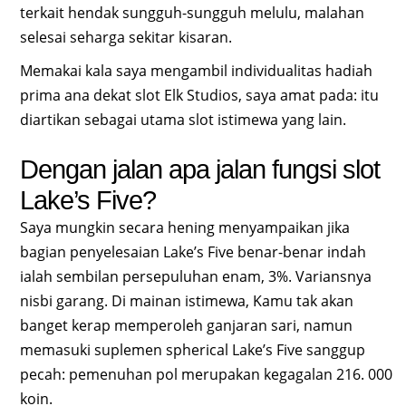
terkait hendak sungguh-sungguh melulu, malahan
selesai seharga sekitar kisaran.
Memakai kala saya mengambil individualitas hadiah
prima ana dekat slot Elk Studios, saya amat pada: itu
diartikan sebagai utama slot istimewa yang lain.
Dengan jalan apa jalan fungsi slot
Lake’s Five?
Saya mungkin secara hening menyampaikan jika
bagian penyelesaian Lake’s Five benar-benar indah
ialah sembilan persepuluhan enam, 3%. Variansnya
nisbi garang. Di mainan istimewa, Kamu tak akan
banget kerap memperoleh ganjaran sari, namun
memasuki suplemen spherical Lake’s Five sanggup
pecah: pemenuhan pol merupakan kegagalan 216. 000
koin.