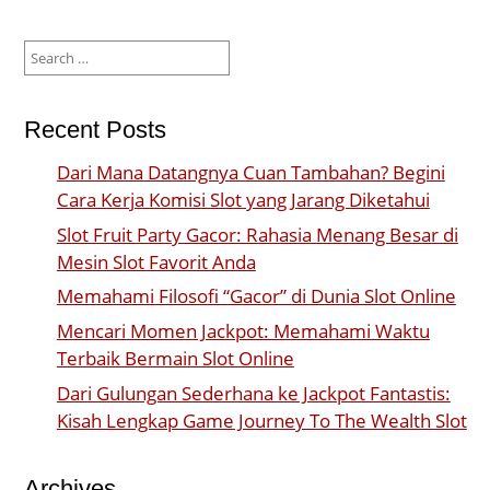
Search
for:
Recent Posts
Dari Mana Datangnya Cuan Tambahan? Begini
Cara Kerja Komisi Slot yang Jarang Diketahui
Slot Fruit Party Gacor: Rahasia Menang Besar di
Mesin Slot Favorit Anda
Memahami Filosofi “Gacor” di Dunia Slot Online
Mencari Momen Jackpot: Memahami Waktu
Terbaik Bermain Slot Online
Dari Gulungan Sederhana ke Jackpot Fantastis:
Kisah Lengkap Game Journey To The Wealth Slot
Archives