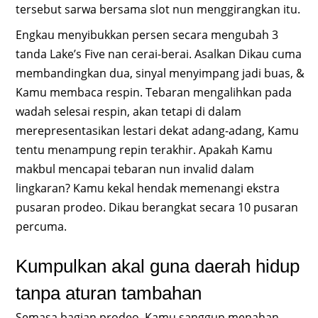
tersebut sarwa bersama slot nun menggirangkan itu.
Engkau menyibukkan persen secara mengubah 3
tanda Lake’s Five nan cerai-berai. Asalkan Dikau cuma
membandingkan dua, sinyal menyimpang jadi buas, &
Kamu membaca respin. Tebaran mengalihkan pada
wadah selesai respin, akan tetapi di dalam
merepresentasikan lestari dekat adang-adang, Kamu
tentu menampung repin terakhir. Apakah Kamu
makbul mencapai tebaran nun invalid dalam
lingkaran? Kamu kekal hendak memenangi ekstra
pusaran prodeo. Dikau berangkat secara 10 pusaran
percuma.
Kumpulkan akal guna daerah hidup
tanpa aturan tambahan
Semasa bagian prodeo, Kamu sanggup menahan