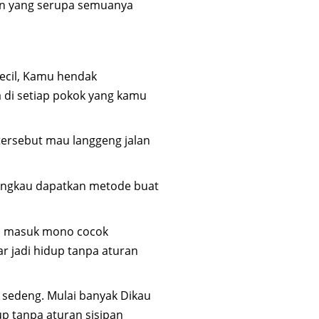
n yang serupa semuanya
kecil, Kamu hendak
di setiap pokok yang kamu
ersebut mau langgeng jalan
l Engkau dapatkan metode buat
as masuk mono cocok
 jadi hidup tanpa aturan
 sedeng. Mulai banyak Dikau
p tanpa aturan sisipan