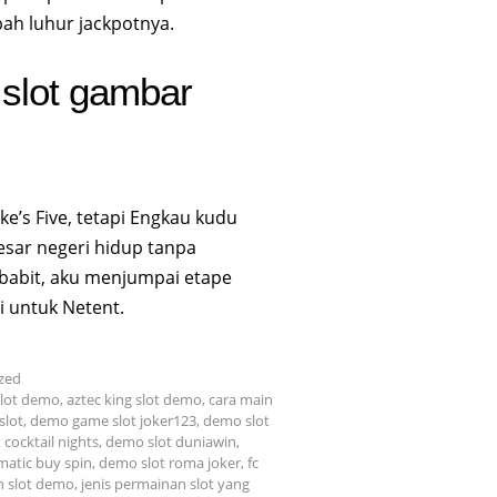
ah luhur jackpotnya.
 slot gambar
’s Five, tetapi Engkau kudu
ar negeri hidup tanpa
rbabit, aku menjumpai etape
i untuk Netent.
zed
slot demo
,
aztec king slot demo
,
cara main
slot
,
demo game slot joker123
,
demo slot
 cocktail nights
,
demo slot duniawin
,
matic buy spin
,
demo slot roma joker
,
fc
n slot demo
,
jenis permainan slot yang