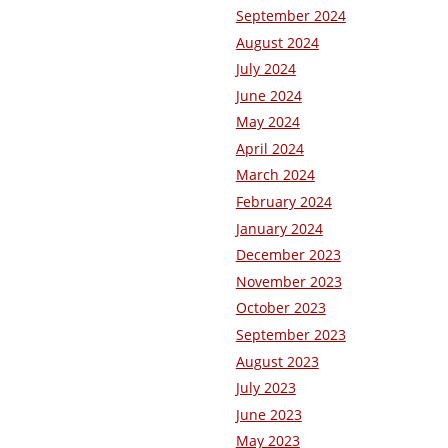
September 2024
August 2024
July 2024
June 2024
May 2024
April 2024
March 2024
February 2024
January 2024
December 2023
November 2023
October 2023
September 2023
August 2023
July 2023
June 2023
May 2023