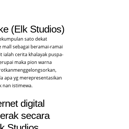
e (Elk Studios)
sekumpulan sato dekat
 mall sebagai beramai-ramai
ialah cerita khalayak puspa-
yerupai maka pion warna
lorotkanmenggelongsorkan,
ala apa yg merepresentasikan
k nan istimewa.
rnet digital
gerak secara
lk Studios