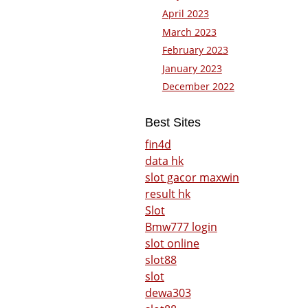
April 2023
March 2023
February 2023
January 2023
December 2022
Best Sites
fin4d
data hk
slot gacor maxwin
result hk
Slot
Bmw777 login
slot online
slot88
slot
dewa303