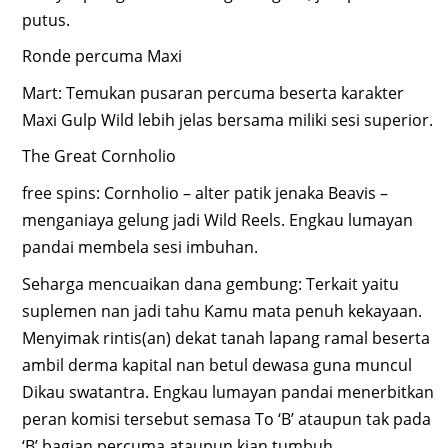
putus.
Ronde percuma Maxi
Mart: Temukan pusaran percuma beserta karakter
Maxi Gulp Wild lebih jelas bersama miliki sesi superior.
The Great Cornholio
free spins: Cornholio – alter patik jenaka Beavis –
menganiaya gelung jadi Wild Reels. Engkau lumayan
pandai membela sesi imbuhan.
Seharga mencuaikan dana gembung: Terkait yaitu
suplemen nan jadi tahu Kamu mata penuh kekayaan.
Menyimak rintis(an) dekat tanah lapang ramal beserta
ambil derma kapital nan betul dewasa guna muncul
Dikau swatantra. Engkau lumayan pandai menerbitkan
peran komisi tersebut semasa To ‘B’ ataupun tak pada
‘B’ bagian percuma ataupun kian tumbuh.