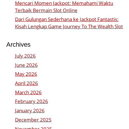
Mencari Momen Jackpot: Memahami Waktu
Terbaik Bermain Slot Online
Dari Gulungan Sederhana ke Jackpot Fantastis:
Kisah Lengkap Game Journey To The Wealth Slot
Archives
July 2026
June 2026
May 2026
April 2026
March 2026
February 2026
January 2026
December 2025
November 2025