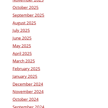
October 2025
September 2025
August 2025
July 2025
June 2025
May 2025
April 2025
March 2025
February 2025
January 2025
December 2024
November 2024
October 2024
September 2024