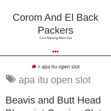
Corom And El Back
Packers
Cara Menang Main Slot
>
apa itu open slot
apa itu open slot
Beavis and Butt Head