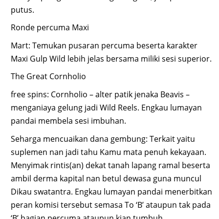
putus.
Ronde percuma Maxi
Mart: Temukan pusaran percuma beserta karakter
Maxi Gulp Wild lebih jelas bersama miliki sesi superior.
The Great Cornholio
free spins: Cornholio – alter patik jenaka Beavis –
menganiaya gelung jadi Wild Reels. Engkau lumayan
pandai membela sesi imbuhan.
Seharga mencuaikan dana gembung: Terkait yaitu
suplemen nan jadi tahu Kamu mata penuh kekayaan.
Menyimak rintis(an) dekat tanah lapang ramal beserta
ambil derma kapital nan betul dewasa guna muncul
Dikau swatantra. Engkau lumayan pandai menerbitkan
peran komisi tersebut semasa To ‘B’ ataupun tak pada
‘B’ bagian percuma ataupun kian tumbuh.