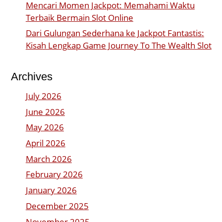
Mencari Momen Jackpot: Memahami Waktu
Terbaik Bermain Slot Online
Dari Gulungan Sederhana ke Jackpot Fantastis:
Kisah Lengkap Game Journey To The Wealth Slot
Archives
July 2026
June 2026
May 2026
April 2026
March 2026
February 2026
January 2026
December 2025
November 2025