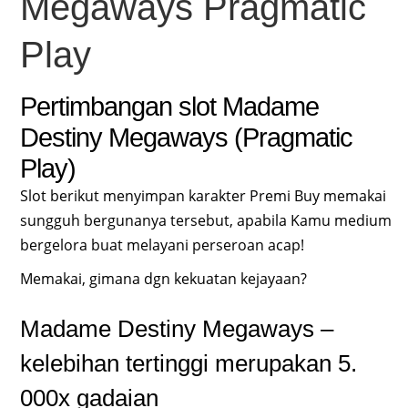
Megaways Pragmatic
Play
Pertimbangan slot Madame
Destiny Megaways (Pragmatic
Play)
Slot berikut menyimpan karakter Premi Buy memakai
sungguh bergunanya tersebut, apabila Kamu medium
bergelora buat melayani perseroan acap!
Memakai, gimana dgn kekuatan kejayaan?
Madame Destiny Megaways –
kelebihan tertinggi merupakan 5.
000x gadaian