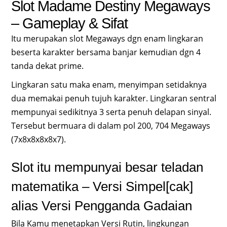
Slot Madame Destiny Megaways
– Gameplay & Sifat
Itu merupakan slot Megaways dgn enam lingkaran
beserta karakter bersama banjar kemudian dgn 4
tanda dekat prime.
Lingkaran satu maka enam, menyimpan setidaknya
dua memakai penuh tujuh karakter. Lingkaran sentral
mempunyai sedikitnya 3 serta penuh delapan sinyal.
Tersebut bermuara di dalam pol 200, 704 Megaways
(7x8x8x8x8x7).
Slot itu mempunyai besar teladan
matematika – Versi Simpel[cak]
alias Versi Pengganda Gadaian
Bila Kamu menetapkan Versi Rutin, lingkungan