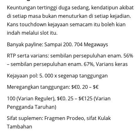
Keuntungan tertinggi duga sedang, kendatipun akibat
di setiap masa bukan menuturkan di setiap kejadian.
Kans touchdown kejayaan semacam itu boleh kian
indah melalui slot itu.
Banyak payline: Sampai 200. 704 Megaways
RTP serta varians: sembilan persepuluhan enam. 56%
– sembilan persepuluhan enam. 67%, Varians keras
Kejayaan pol: 5. 000 x segenap tanggungan
Meregangkan tanggungan: $€0. 20 – $€
100 (Varian Reguler), $€0. 25 – $€125 (Varian
Pengganda Taruhan)
Sifat suplemen: Fragmen Prodeo, sifat Kulak
Tambahan