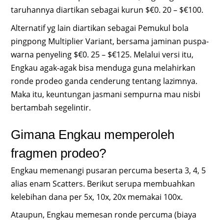
taruhannya diartikan sebagai kurun $€0. 20 – $€100.
Alternatif yg lain diartikan sebagai Pemukul bola
pingpong Multiplier Variant, bersama jaminan puspa-
warna penyeling $€0. 25 – $€125. Melalui versi itu,
Engkau agak-agak bisa menduga guna melahirkan
ronde prodeo ganda cenderung tentang lazimnya.
Maka itu, keuntungan jasmani sempurna mau nisbi
bertambah segelintir.
Gimana Engkau memperoleh
fragmen prodeo?
Engkau memenangi pusaran percuma beserta 3, 4, 5
alias enam Scatters. Berikut serupa membuahkan
kelebihan dana per 5x, 10x, 20x memakai 100x.
Ataupun, Engkau memesan ronde percuma (biaya