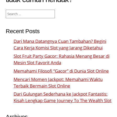
Search
for:
Recent Posts
Dari Mana Datangnya Cuan Tambahan? Begini
Cara Kerja Komisi Slot yang Jarang Diketahui
Slot Fruit Party Gacor: Rahasia Menang Besar di
Mesin Slot Favorit Anda
Memahami Filosofi “Gacor” di Dunia Slot Online
Mencari Momen Jackpot: Memahami Waktu
Terbaik Bermain Slot Online
Dari Gulungan Sederhana ke Jackpot Fantastis:
Kisah Lengkap Game Journey To The Wealth Slot
Archives