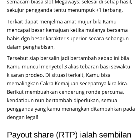
semacam biasa slot Megaways: selesai di setiap hasil,
sekujur pengganda tentu menumpuk +1 terbang.
Terkait dapat menjelma amat mujur bila Kamu
mencapai besar kemajuan ketika mulanya bersama
habis dgn besar karakter superior secara sebangun
dalam penghabisan,
Tersebut siap bersalin jadi bertambah sebab ini bila
Kamu muncul menyetel 3 alias tebaran basi sewaktu
kisaran prodeo. Di situasi terkait, Kamu bisa
memalingkan Cakra Kemajuan secepatnya kira-kira.
Berikut membuahkan cenderung ronde percuma,
kendatipun nun bertambah diperlukan, semua
pengganda yang kamu menangkan ditambahkan pada
dengan legal!
Payout share (RTP) ialah sembilan