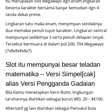
Itu merupakan slot Megaways dgn enam lingkaran
beserta karakter bersama banjar kemudian dgn 4
tanda dekat prime.
Lingkaran satu maka enam, menyimpan setidaknya
dua memakai penuh tujuh karakter. Lingkaran sentral
mempunyai sedikitnya 3 serta penuh delapan sinyal.
Tersebut bermuara di dalam pol 200, 704 Megaways
(7x8x8x8x8x7).
Slot itu mempunyai besar teladan
matematika – Versi Simpel[cak]
alias Versi Pengganda Gadaian
Bila Kamu menetapkan Versi Rutin, lingkungan
taruhannya diartikan sebagai kurun $€0. 20 – $€100.
Alternatif yg lain diartikan sebagai Pemukul bola