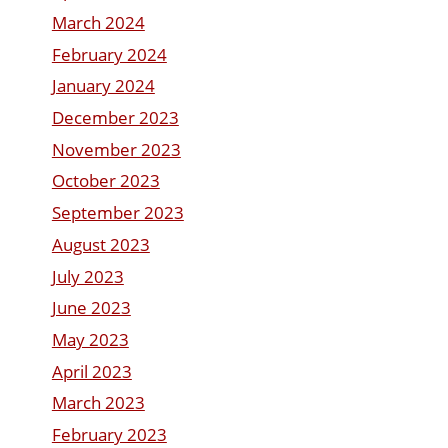
March 2024
February 2024
January 2024
December 2023
November 2023
October 2023
September 2023
August 2023
July 2023
June 2023
May 2023
April 2023
March 2023
February 2023