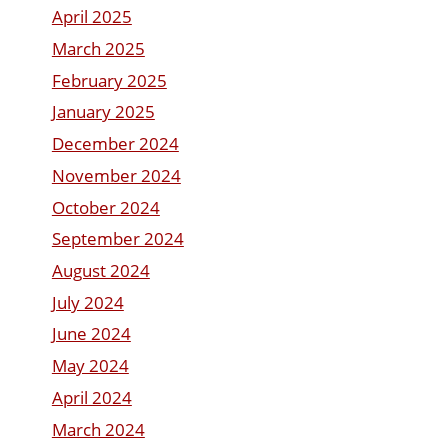
April 2025
March 2025
February 2025
January 2025
December 2024
November 2024
October 2024
September 2024
August 2024
July 2024
June 2024
May 2024
April 2024
March 2024