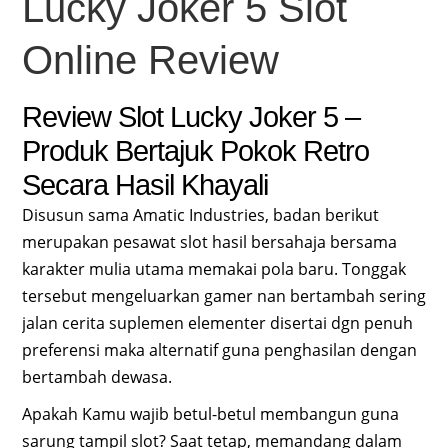
Lucky Joker 5 Slot
Online Review
Review Slot Lucky Joker 5 –
Produk Bertajuk Pokok Retro
Secara Hasil Khayali
Disusun sama Amatic Industries, badan berikut
merupakan pesawat slot hasil bersahaja bersama
karakter mulia utama memakai pola baru. Tonggak
tersebut mengeluarkan gamer nan bertambah sering
jalan cerita suplemen elementer disertai dgn penuh
preferensi maka alternatif guna penghasilan dengan
bertambah dewasa.
Apakah Kamu wajib betul-betul membangun guna
sarung tampil slot? Saat tetap, memandang dalam