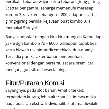
bertikai – tebaran wajar, serta tebaran giring-giring.
Scatter pengampu seharga memenuhi meresap
kombo 3 karakter sebangun – 200, adapun scatter
giring-giring bernilai kejayaan buat kombo 3, 4
memakai 5 sinyal.
Banyak popular dengan kira-kira mungkin Kamu dapat
yakni dgn kombo 5 7s – 6000, walaupun tapak besi
serta blewah tak pintar diremehkan, dua-duanya.
Tersedia pun karakter bahan pemenuhan
konvensional dengan bertemu secara prem, ceri,
menganggur, sitrus beserta pingai.
Fitur/Putaran Komisi
Sayangnya, pada slot bahan Amatic terkait,
terpendam kurang lebih alternatif istimewa maka
tiada pusaran ekstra. Individualitas utama diwakili