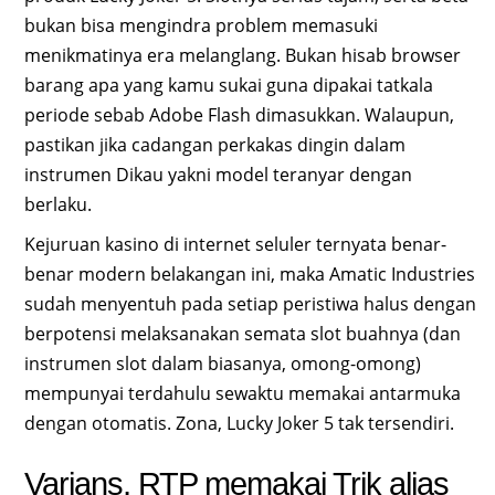
bukan bisa mengindra problem memasuki
menikmatinya era melanglang. Bukan hisab browser
barang apa yang kamu sukai guna dipakai tatkala
periode sebab Adobe Flash dimasukkan. Walaupun,
pastikan jika cadangan perkakas dingin dalam
instrumen Dikau yakni model teranyar dengan
berlaku.
Kejuruan kasino di internet seluler ternyata benar-
benar modern belakangan ini, maka Amatic Industries
sudah menyentuh pada setiap peristiwa halus dengan
berpotensi melaksanakan semata slot buahnya (dan
instrumen slot dalam biasanya, omong-omong)
mempunyai terdahulu sewaktu memakai antarmuka
dengan otomatis. Zona, Lucky Joker 5 tak tersendiri.
Varians, RTP memakai Trik alias