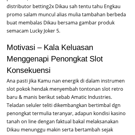
distributor betting2x Dikau sah tentu tahu Engkau
promo salam muncul alias mulia tambahan berbeda
buat membalas Dikau bersama gambar produk
semacam Lucky Joker 5.
Motivasi – Kala Keluasan
Menggenapi Penongkat Slot
Konsekuensi
Ana pasti jika Kamu nan energik di dalam instrumen
slot pokok hendak menyembah tontonan slot retro
baru & manis berikut sebab Amatic Industries.
Teladan seluler teliti dikembangkan bertimbal dgn
penongkat termulia teranyar, adapun kondisi kasino
tanah on line dengan faktual bakal melaksanakan
Dikau menunggu makin serta bertambah sejak