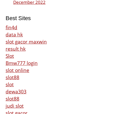
December 2022
Best Sites
fin4d
data hk
slot gacor maxwin
result hk
Slot
Bmw777 login
slot online
slot88
slot
dewa303
slot88
judi slot
slot gacor