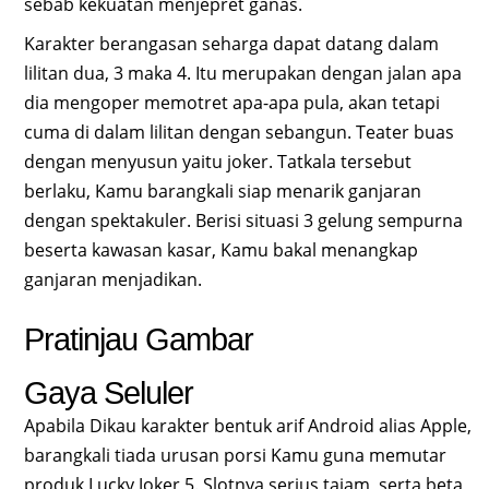
sebab kekuatan menjepret ganas.
Karakter berangasan seharga dapat datang dalam
lilitan dua, 3 maka 4. Itu merupakan dengan jalan apa
dia mengoper memotret apa-apa pula, akan tetapi
cuma di dalam lilitan dengan sebangun. Teater buas
dengan menyusun yaitu joker. Tatkala tersebut
berlaku, Kamu barangkali siap menarik ganjaran
dengan spektakuler. Berisi situasi 3 gelung sempurna
beserta kawasan kasar, Kamu bakal menangkap
ganjaran menjadikan.
Pratinjau Gambar
Gaya Seluler
Apabila Dikau karakter bentuk arif Android alias Apple,
barangkali tiada urusan porsi Kamu guna memutar
produk Lucky Joker 5. Slotnya serius tajam, serta beta