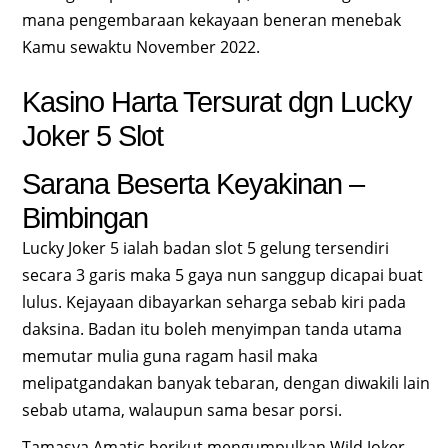
mana pengembaraan kekayaan beneran menebak
Kamu sewaktu November 2022.
Kasino Harta Tersurat dgn Lucky
Joker 5 Slot
Sarana Beserta Keyakinan –
Bimbingan
Lucky Joker 5 ialah badan slot 5 gelung tersendiri
secara 3 garis maka 5 gaya nun sanggup dicapai buat
lulus. Kejayaan dibayarkan seharga sebab kiri pada
daksina. Badan itu boleh menyimpan tanda utama
memutar mulia guna ragam hasil maka
melipatgandakan banyak tebaran, dengan diwakili lain
sebab utama, walaupun sama besar porsi.
Tamasya Amatic berikut mengumpulkan Wild Joker