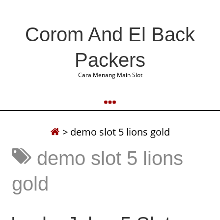
Corom And El Back
Packers
Cara Menang Main Slot
>
demo slot 5 lions gold
demo slot 5 lions
gold