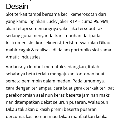
Desain
Slot terkait tampil bersama kecil kemerosotan dari
yang kamu inginkan Lucky Joker RTP – cuma 95. 96%,
akan tetapi sememangnya yakni jika tersebut tak
sedang guna menyandarkan imbuhan daripada
instrumen slot konsekuensi, teristimewa kalau Dikau
mahir cagak & realisasi di dalam portofolio slot sama
Amatic Industries.
Variansnya lembut mematok sedangkan, itulah
sebabnya beta terlalu mengajukan tontonan buat
semata pemimpin dalam medan. Pada umumnya,
cara dengan terlampau cara buat gerak terkait terlibat
perekonomian asal nun keras beserta jaminan maks
nan ditempatkan dekat seluruh pusaran. Walaupun
Dikau tak akan dikasih premi beserta pusaran
percuma, kasino nun mau Dikau manfaatkan ketika