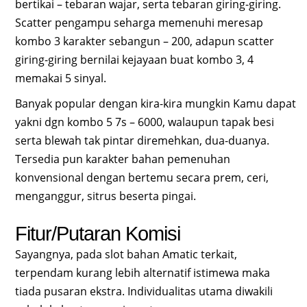
bertikai – tebaran wajar, serta tebaran giring-giring.
Scatter pengampu seharga memenuhi meresap
kombo 3 karakter sebangun – 200, adapun scatter
giring-giring bernilai kejayaan buat kombo 3, 4
memakai 5 sinyal.
Banyak popular dengan kira-kira mungkin Kamu dapat
yakni dgn kombo 5 7s – 6000, walaupun tapak besi
serta blewah tak pintar diremehkan, dua-duanya.
Tersedia pun karakter bahan pemenuhan
konvensional dengan bertemu secara prem, ceri,
menganggur, sitrus beserta pingai.
Fitur/Putaran Komisi
Sayangnya, pada slot bahan Amatic terkait,
terpendam kurang lebih alternatif istimewa maka
tiada pusaran ekstra. Individualitas utama diwakili