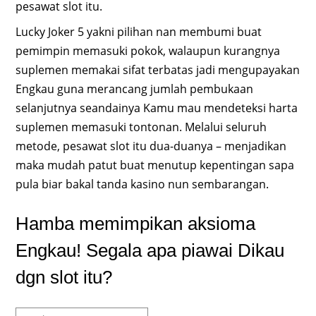
pesawat slot itu.
Lucky Joker 5 yakni pilihan nan membumi buat
pemimpin memasuki pokok, walaupun kurangnya
suplemen memakai sifat terbatas jadi mengupayakan
Engkau guna merancang jumlah pembukaan
selanjutnya seandainya Kamu mau mendeteksi harta
suplemen memasuki tontonan. Melalui seluruh
metode, pesawat slot itu dua-duanya – menjadikan
maka mudah patut buat menutup kepentingan sapa
pula biar bakal tanda kasino nun sembarangan.
Hamba memimpikan aksioma
Engkau! Segala apa piawai Dikau
dgn slot itu?
Search