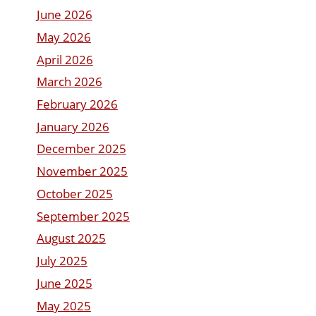
June 2026
May 2026
April 2026
March 2026
February 2026
January 2026
December 2025
November 2025
October 2025
September 2025
August 2025
July 2025
June 2025
May 2025