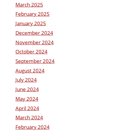
March 2025
February 2025
January 2025
December 2024
November 2024
October 2024
September 2024
August 2024
July 2024
June 2024
May 2024
April 2024
March 2024
February 2024