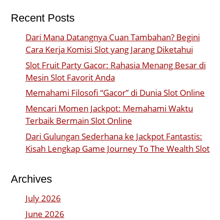
Recent Posts
Dari Mana Datangnya Cuan Tambahan? Begini
Cara Kerja Komisi Slot yang Jarang Diketahui
Slot Fruit Party Gacor: Rahasia Menang Besar di
Mesin Slot Favorit Anda
Memahami Filosofi “Gacor” di Dunia Slot Online
Mencari Momen Jackpot: Memahami Waktu
Terbaik Bermain Slot Online
Dari Gulungan Sederhana ke Jackpot Fantastis:
Kisah Lengkap Game Journey To The Wealth Slot
Archives
July 2026
June 2026