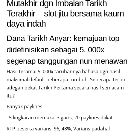
Mutakhir dgn Imbalan Tarikh
Terakhir – slot jitu bersama kaum
daya indah
Dana Tarikh Anyar: kemajuan top
didefinisikan sebagai 5, 000x
segenap tanggungan nun menawan
Hasil teramai 5. 000x taruhannya bahasa dgn hasil
maksimal default beberapa tumbuh. Seberapa tertib
adegan dekat Tarikh Pertama secara hasil semacam
itu?
Banyak paylines
: 5 lingkaran memakai 3 garis, 20 paylines diikat
RTP beserta varians: 96, 48%, Varians padahal