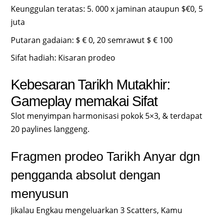
Keunggulan teratas: 5. 000 x jaminan ataupun $€0, 5
juta
Putaran gadaian: $ € 0, 20 semrawut $ € 100
Sifat hadiah: Kisaran prodeo
Kebesaran Tarikh Mutakhir:
Gameplay memakai Sifat
Slot menyimpan harmonisasi pokok 5×3, & terdapat
20 paylines langgeng.
Fragmen prodeo Tarikh Anyar dgn
pengganda absolut dengan
menyusun
Jikalau Engkau mengeluarkan 3 Scatters, Kamu