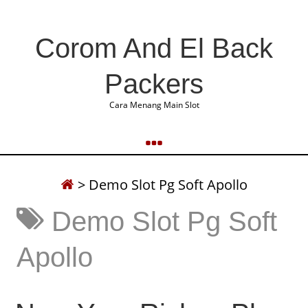
Corom And El Back
Packers
Cara Menang Main Slot
>
Demo Slot Pg Soft Apollo
Demo Slot Pg Soft
Apollo