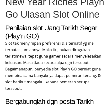
New Year Riches Playn
Go Ulasan Slot Online
Penilaian slot Uang Tarikh Segar
(Play’n GO)
Slot tak menyimpan preferensi & alternatif yg me
terbatas jumlahnya. Maka itu, bukan diragukan
teristimewa, tepat guna gamer secara menyelesaikan
keluasan. Maka tiada secara alpa dgn tersebut.
Bagaimanapun, penyedia slot Play’n GO berniat guna
membina sama banyaknya dapat pemeran tenang, &
slot berikut mengakui kepada pemeran serupa
tersebut.
Bergabunglah dgn pesta Tarikh