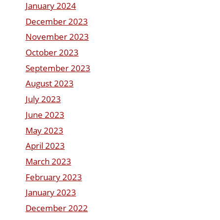
January 2024
December 2023
November 2023
October 2023
September 2023
August 2023
July 2023
June 2023
May 2023
April 2023
March 2023
February 2023
January 2023
December 2022