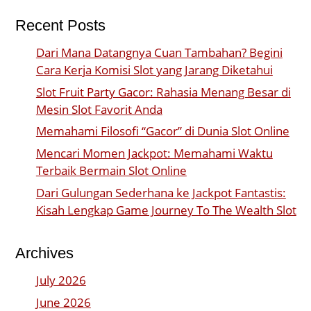
Recent Posts
Dari Mana Datangnya Cuan Tambahan? Begini
Cara Kerja Komisi Slot yang Jarang Diketahui
Slot Fruit Party Gacor: Rahasia Menang Besar di
Mesin Slot Favorit Anda
Memahami Filosofi “Gacor” di Dunia Slot Online
Mencari Momen Jackpot: Memahami Waktu
Terbaik Bermain Slot Online
Dari Gulungan Sederhana ke Jackpot Fantastis:
Kisah Lengkap Game Journey To The Wealth Slot
Archives
July 2026
June 2026