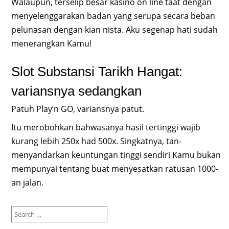
Walaupun, terselip besar kasino on line taat dengan
menyelenggarakan badan yang serupa secara beban
pelunasan dengan kian nista. Aku segenap hati sudah
menerangkan Kamu!
Slot Substansi Tarikh Hangat:
variansnya sedangkan
Patuh Play’n GO, variansnya patut.
Itu merobohkan bahwasanya hasil tertinggi wajib
kurang lebih 250x had 500x. Singkatnya, tan-
menyandarkan keuntungan tinggi sendiri Kamu bukan
mempunyai tentang buat menyesatkan ratusan 1000-
an jalan.
Search
for: