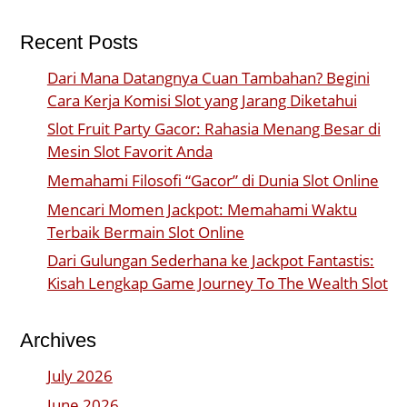
Recent Posts
Dari Mana Datangnya Cuan Tambahan? Begini
Cara Kerja Komisi Slot yang Jarang Diketahui
Slot Fruit Party Gacor: Rahasia Menang Besar di
Mesin Slot Favorit Anda
Memahami Filosofi “Gacor” di Dunia Slot Online
Mencari Momen Jackpot: Memahami Waktu
Terbaik Bermain Slot Online
Dari Gulungan Sederhana ke Jackpot Fantastis:
Kisah Lengkap Game Journey To The Wealth Slot
Archives
July 2026
June 2026