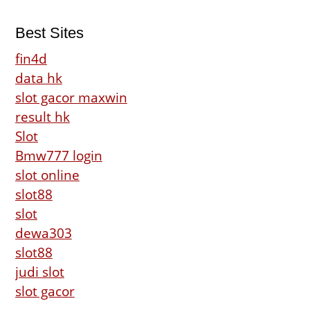
Best Sites
fin4d
data hk
slot gacor maxwin
result hk
Slot
Bmw777 login
slot online
slot88
slot
dewa303
slot88
judi slot
slot gacor