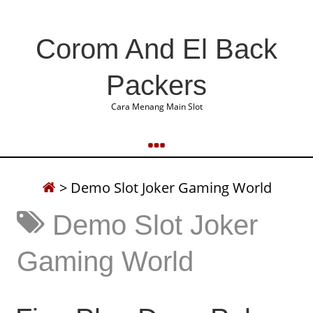
Corom And El Back
Packers
Cara Menang Main Slot
>
Demo Slot Joker Gaming World
Demo Slot Joker
Gaming World