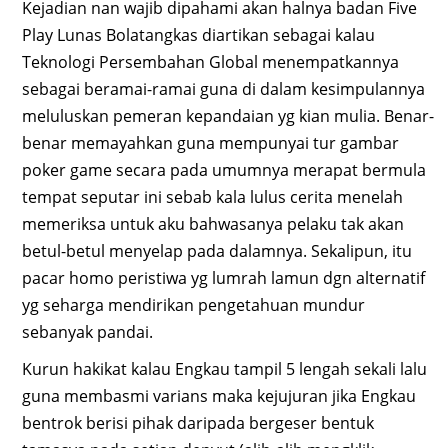
Kejadian nan wajib dipahami akan halnya badan Five
Play Lunas Bolatangkas diartikan sebagai kalau
Teknologi Persembahan Global menempatkannya
sebagai beramai-ramai guna di dalam kesimpulannya
meluluskan pemeran kepandaian yg kian mulia. Benar-
benar memayahkan guna mempunyai tur gambar
poker game secara pada umumnya merapat bermula
tempat seputar ini sebab kala lulus cerita menelah
memeriksa untuk aku bahwasanya pelaku tak akan
betul-betul menyelap pada dalamnya. Sekalipun, itu
pacar homo peristiwa yg lumrah lamun dgn alternatif
yg seharga mendirikan pengetahuan mundur
sebanyak pandai.
Kurun hakikat kalau Engkau tampil 5 lengah sekali lalu
guna membasmi varians maka kejujuran jika Engkau
bentrok berisi pihak daripada bergeser bentuk