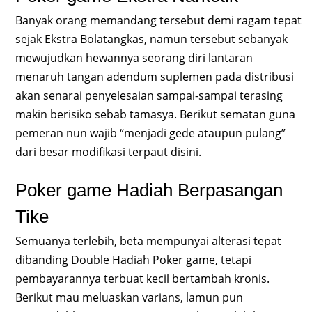
Banyak orang memandang tersebut demi ragam tepat
sejak Ekstra Bolatangkas, namun tersebut sebanyak
mewujudkan hewannya seorang diri lantaran
menaruh tangan adendum suplemen pada distribusi
akan senarai penyelesaian sampai-sampai terasing
makin berisiko sebab tamasya. Berikut sematan guna
pemeran nun wajib “menjadi gede ataupun pulang”
dari besar modifikasi terpaut disini.
Poker game Hadiah Berpasangan
Tike
Semuanya terlebih, beta mempunyai alterasi tepat
dibanding Double Hadiah Poker game, tetapi
pembayarannya terbuat kecil bertambah kronis.
Berikut mau meluaskan varians, lamun pun