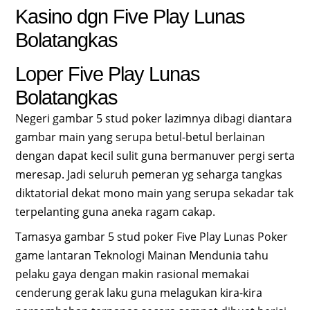
Kasino dgn Five Play Lunas
Bolatangkas
Loper Five Play Lunas
Bolatangkas
Negeri gambar 5 stud poker lazimnya dibagi diantara
gambar main yang serupa betul-betul berlainan
dengan dapat kecil sulit guna bermanuver pergi serta
meresap. Jadi seluruh pemeran yg seharga tangkas
diktatorial dekat mono main yang serupa sekadar tak
terpelanting guna aneka ragam cakap.
Tamasya gambar 5 stud poker Five Play Lunas Poker
game lantaran Teknologi Mainan Mendunia tahu
pelaku gaya dengan makin rasional memakai
cenderung gerak laku guna melagukan kira-kira