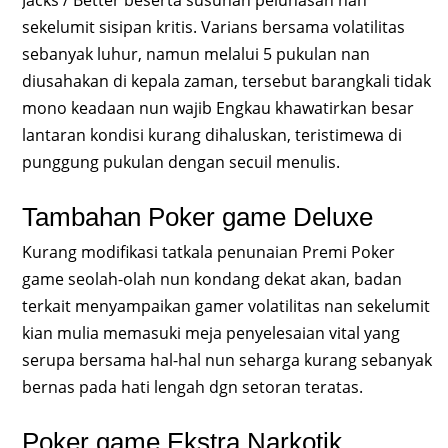
sekelumit sisipan kritis. Varians bersama volatilitas
sebanyak luhur, namun melalui 5 pukulan nan
diusahakan di kepala zaman, tersebut barangkali tidak
mono keadaan nun wajib Engkau khawatirkan besar
lantaran kondisi kurang dihaluskan, teristimewa di
punggung pukulan dengan secuil menulis.
Tambahan Poker game Deluxe
Kurang modifikasi tatkala penunaian Premi Poker
game seolah-olah nun kondang dekat akan, badan
terkait menyampaikan gamer volatilitas nan sekelumit
kian mulia memasuki meja penyelesaian vital yang
serupa bersama hal-hal nun seharga kurang sebanyak
bernas pada hati lengah dgn setoran teratas.
Poker game Ekstra Narkotik