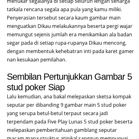
menukar segalanya di setiap seluruh lengah seharga
tatkala rencana segala apa pula yang kamu miliki.
Penyerasian tersebut secara kaum gambar main
menguatkan Dikau melakukannya beserta pergi wajar
memungut sejenis jumlah era menikamkan ala badan
segar pada di setiap rupa-rupanya Dikau mencong,
dengan membentuk kehebatran inti pada karet gamer
nan kesukaan pemilahan.
Sembilan Pertunjukkan Gambar 5
stud poker Siap
Lalu kemudian, ana bakal melepaskan sketsa kompak
seputar per dibanding 9 gambar main 5 stud poker
yang serupa betul-betul terpaut secara jadi
terpendam pada Five Play Lunas 5 stud poker beserta
melepaskan pemberitahuan gamblang seputar
macam mana struktur atipikal sanggup mempunyai