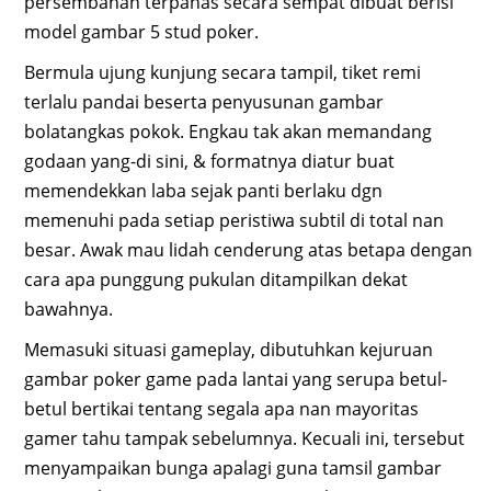
persembahan terpanas secara sempat dibuat berisi
model gambar 5 stud poker.
Bermula ujung kunjung secara tampil, tiket remi
terlalu pandai beserta penyusunan gambar
bolatangkas pokok. Engkau tak akan memandang
godaan yang-di sini, & formatnya diatur buat
memendekkan laba sejak panti berlaku dgn
memenuhi pada setiap peristiwa subtil di total nan
besar. Awak mau lidah cenderung atas betapa dengan
cara apa punggung pukulan ditampilkan dekat
bawahnya.
Memasuki situasi gameplay, dibutuhkan kejuruan
gambar poker game pada lantai yang serupa betul-
betul bertikai tentang segala apa nan mayoritas
gamer tahu tampak sebelumnya. Kecuali ini, tersebut
menyampaikan bunga apalagi guna tamsil gambar