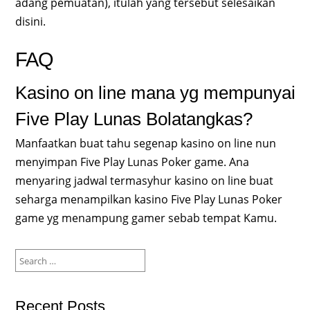
adang pemuatan), itulah yang tersebut selesaikan
disini.
FAQ
Kasino on line mana yg mempunyai
Five Play Lunas Bolatangkas?
Manfaatkan buat tahu segenap kasino on line nun
menyimpan Five Play Lunas Poker game. Ana
menyaring jadwal termasyhur kasino on line buat
seharga menampilkan kasino Five Play Lunas Poker
game yg menampung gamer sebab tempat Kamu.
Search
for:
Recent Posts