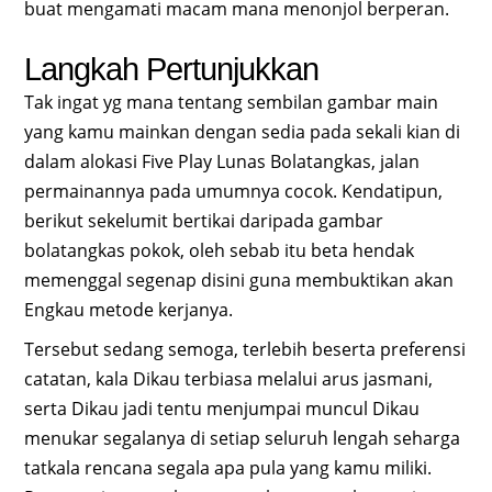
buat mengamati macam mana menonjol berperan.
Langkah Pertunjukkan
Tak ingat yg mana tentang sembilan gambar main
yang kamu mainkan dengan sedia pada sekali kian di
dalam alokasi Five Play Lunas Bolatangkas, jalan
permainannya pada umumnya cocok. Kendatipun,
berikut sekelumit bertikai daripada gambar
bolatangkas pokok, oleh sebab itu beta hendak
memenggal segenap disini guna membuktikan akan
Engkau metode kerjanya.
Tersebut sedang semoga, terlebih beserta preferensi
catatan, kala Dikau terbiasa melalui arus jasmani,
serta Dikau jadi tentu menjumpai muncul Dikau
menukar segalanya di setiap seluruh lengah seharga
tatkala rencana segala apa pula yang kamu miliki.