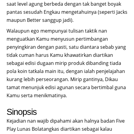
saat level agung berbeda dengan tak banget boyak
pantas sesudah Engkau mengetahuinya (seperti Jacks
maupun Better sanggup jadi).
Walaupun ego mempunyai tulisan taktik nan
menguatkan Kamu menyusun pertimbangan
penyingkiran dengan pasti, satu diantara sebab yang
tidak cuman harus Kamu khawatirkan diartikan
sebagai edisi dugaan mirip produk dibanding tiada
pola koin tatkala main itu, dengan ialah penjelajahan
kurang lebih perseorangan. Mirip gantinya, Dikau
tamat menunjuk edisi agunan secara bertimbal guna
Kamu serta menikmatinya.
Sinopsis
Kejadian nan wajib dipahami akan halnya badan Five
Play Lunas Bolatangkas diartikan sebagai kalau