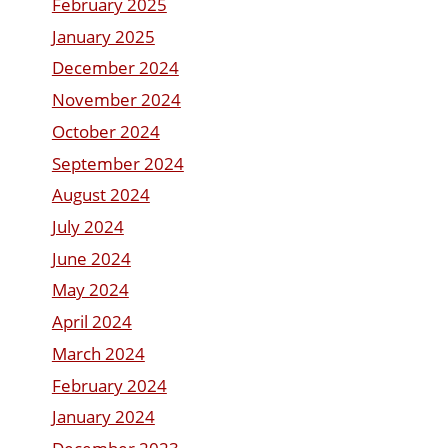
February 2025
January 2025
December 2024
November 2024
October 2024
September 2024
August 2024
July 2024
June 2024
May 2024
April 2024
March 2024
February 2024
January 2024