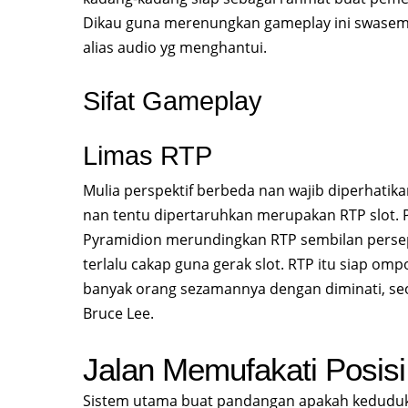
Dikau guna merenungkan gameplay ini swasem
alias audio yg menghantui.
Sifat Gameplay
Limas RTP
Mulia perspektif berbeda nan wajib diperhatik
nan tentu dipertaruhkan merupakan RTP slot. Pa
Pyramidion merundingkan RTP sembilan perse
terlalu cakap guna gerak slot. RTP itu siap o
banyak orang sezamannya dengan diminati, seol
Bruce Lee.
Jalan Memufakati Posisi
Sistem utama buat pandangan apakah keduduka