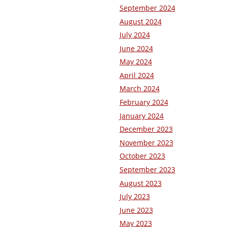
September 2024
August 2024
July 2024
June 2024
May 2024
April 2024
March 2024
February 2024
January 2024
December 2023
November 2023
October 2023
September 2023
August 2023
July 2023
June 2023
May 2023