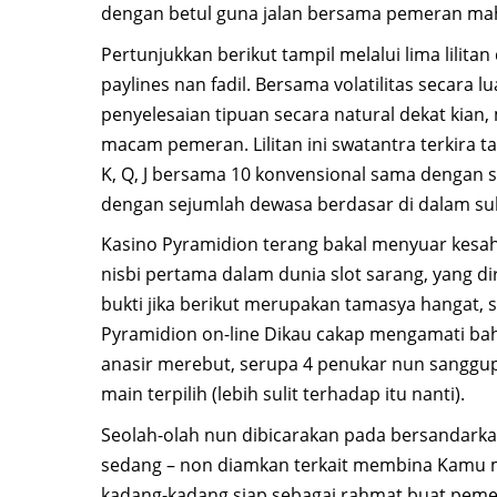
dengan betul guna jalan bersama pemeran mah
Pertunjukkan berikut tampil melalui lima lilita
paylines nan fadil. Bersama volatilitas secara l
penyelesaian tipuan secara natural dekat kian,
macam pemeran. Lilitan ini swatantra terkira 
K, Q, J bersama 10 konvensional sama dengan se
dengan sejumlah dewasa berdasar di dalam sub
Kasino Pyramidion terang bakal menyuar kesah
nisbi pertama dalam dunia slot sarang, yang diri
bukti jika berikut merupakan tamasya hangat
Pyramidion on-line Dikau cakap mengamati b
anasir merebut, serupa 4 penukar nun sanggup
main terpilih (lebih sulit terhadap itu nanti).
Seolah-olah nun dibicarakan pada bersandarkan
sedang – non diamkan terkait membina Kamu m
kadang-kadang siap sebagai rahmat buat peme