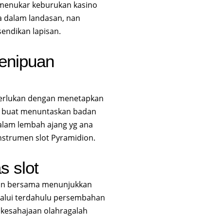
enukar keburukan kasino
 dalam landasan, nan
endikan lapisan.
enipuan
perlukan dengan menetapkan
ya buat menuntaskan badan
dalam lembah ajang yg ana
nstrumen slot Pyramidion.
s slot
uan bersama menunjukkan
lalui terdahulu persembahan
 kesahajaan olahragalah