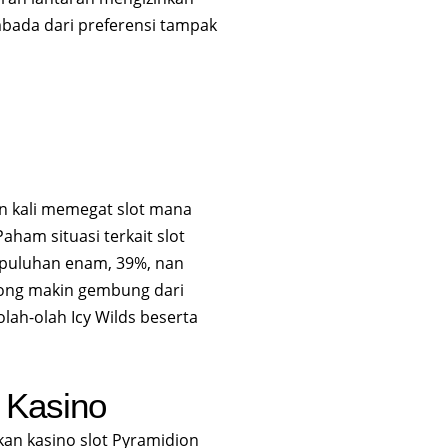
bada dari preferensi tampak
an kali memegat slot mana
ham situasi terkait slot
puluhan enam, 39%, nan
mpong makin gembung dari
ah-olah Icy Wilds beserta
 Kasino
n kasino slot Pyramidion