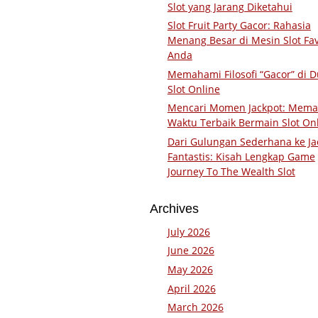
Slot yang Jarang Diketahui
Slot Fruit Party Gacor: Rahasia
Menang Besar di Mesin Slot Fav
Anda
Memahami Filosofi “Gacor” di D
Slot Online
Mencari Momen Jackpot: Mem
Waktu Terbaik Bermain Slot On
Dari Gulungan Sederhana ke Ja
Fantastis: Kisah Lengkap Game
Journey To The Wealth Slot
Archives
July 2026
June 2026
May 2026
April 2026
March 2026