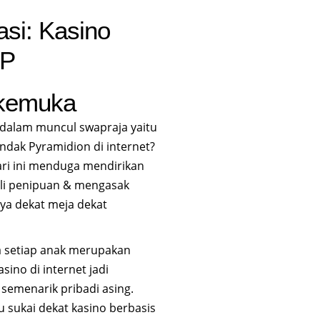
si: Kasino
TP
rkemuka
 dalam muncul swapraja yaitu
indak Pyramidion di internet?
ari ini menduga mendirikan
ali penipuan & mengasak
ya dekat meja dekat
a setiap anak merupakan
sino di internet jadi
 semenarik pribadi asing.
 sukai dekat kasino berbasis