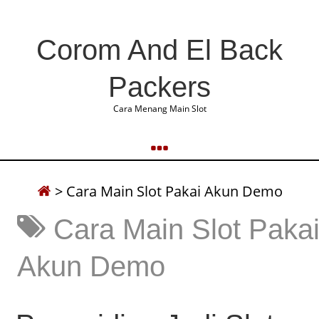
Corom And El Back
Packers
Cara Menang Main Slot
>
Cara Main Slot Pakai Akun Demo
Cara Main Slot Paka
Akun Demo