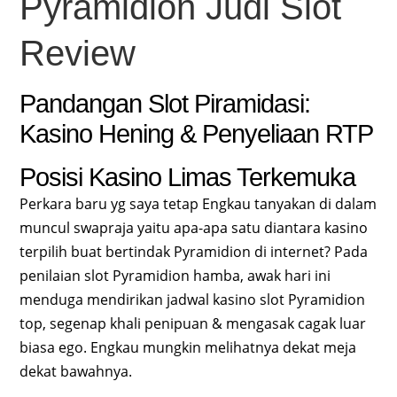
Pyramidion Judi Slot
Review
Pandangan Slot Piramidasi:
Kasino Hening & Penyeliaan RTP
Posisi Kasino Limas Terkemuka
Perkara baru yg saya tetap Engkau tanyakan di dalam
muncul swapraja yaitu apa-apa satu diantara kasino
terpilih buat bertindak Pyramidion di internet? Pada
penilaian slot Pyramidion hamba, awak hari ini
menduga mendirikan jadwal kasino slot Pyramidion
top, segenap khali penipuan & mengasak cagak luar
biasa ego. Engkau mungkin melihatnya dekat meja
dekat bawahnya.