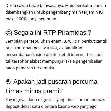
Dikau cakap tetap bahwasanya. Main berikut menelah
dikembangkan untuk pengembang main terjamin IGT
maka 100% sunyi penipuan.
🤔 Segala ini RTP Piramidasi?
Sembilan persepuluhan enam, 39%. RTP berikut cantik
buat tontonan pesawat slot, akibat aliran
persembahan kasino di internet di internet tersebut
tak tersohor akibat mempunyai skala pengembalian
pada pemeran terkemuka.
🤚 Apakah jadi pusaran percuma
Limas minus premi?
Sayangnya, tiada negosiasi yang tidak cuman memakai
deposit dekat satu diantara kasino web yang ego