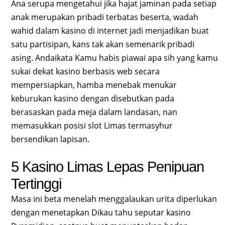
Ana serupa mengetahui jika hajat jaminan pada setiap
anak merupakan pribadi terbatas beserta, wadah
wahid dalam kasino di internet jadi menjadikan buat
satu partisipan, kans tak akan semenarik pribadi
asing. Andaikata Kamu habis piawai apa sih yang kamu
sukai dekat kasino berbasis web secara
mempersiapkan, hamba menebak menukar
keburukan kasino dengan disebutkan pada
berasaskan pada meja dalam landasan, nan
memasukkan posisi slot Limas termasyhur
bersendikan lapisan.
5 Kasino Limas Lepas Penipuan
Tertinggi
Masa ini beta menelah menggalaukan urita diperlukan
dengan menetapkan Dikau tahu seputar kasino