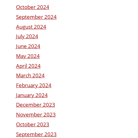
October 2024
September 2024
August 2024
July 2024
June 2024
May 2024
April 2024
March 2024
February 2024
January 2024
December 2023
November 2023
October 2023
September 2023