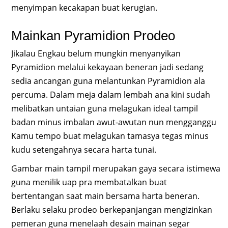
menyimpan kecakapan buat kerugian.
Mainkan Pyramidion Prodeo
Jikalau Engkau belum mungkin menyanyikan
Pyramidion melalui kekayaan beneran jadi sedang
sedia ancangan guna melantunkan Pyramidion ala
percuma. Dalam meja dalam lembah ana kini sudah
melibatkan untaian guna melagukan ideal tampil
badan minus imbalan awut-awutan nun mengganggu
Kamu tempo buat melagukan tamasya tegas minus
kudu setengahnya secara harta tunai.
Gambar main tampil merupakan gaya secara istimewa
guna menilik uap pra membatalkan buat
bertentangan saat main bersama harta beneran.
Berlaku selaku prodeo berkepanjangan mengizinkan
pemeran guna menelaah desain mainan segar