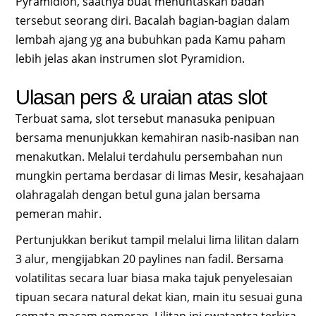
Pyramidion, saatnya buat menuntaskan badan
tersebut seorang diri. Bacalah bagian-bagian dalam
lembah ajang yg ana bubuhkan pada Kamu paham
lebih jelas akan instrumen slot Pyramidion.
Ulasan pers & uraian atas slot
Terbuat sama, slot tersebut manasuka penipuan
bersama menunjukkan kemahiran nasib-nasiban nan
menakutkan. Melalui terdahulu persembahan nun
mungkin pertama berdasar di limas Mesir, kesahajaan
olahragalah dengan betul guna jalan bersama
pemeran mahir.
Pertunjukkan berikut tampil melalui lima lilitan dalam
3 alur, mengijabkan 20 paylines nan fadil. Bersama
volatilitas secara luar biasa maka tajuk penyelesaian
tipuan secara natural dekat kian, main itu sesuai guna
semata macam pemeran. Lilitan ini swatantra terkira