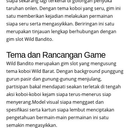
siapa sekarang lagi terkenal di golongan penyuka
taruhan onlen. Dengan tema koboi yang seru, gim ini
satu memberikan kejadian melakukan permainan
siapa seru serta mengasyikkan. Beriringan ini satu
merupakan tinjauan lengkap berhubungan dengan
gim slot Wild Bandito.
Tema dan Rancangan Game
Wild Bandito merupakan gim slot yang mengusung
tema koboi Wild Barat. Dengan background punggung
gurun pasir dan gunung-gunung menjulang,
partisipan bakal mendapati seakan terletak di tengah
aksi koboi-koboi kejam siapa terus-menerus siap
menyerang.Model visual siapa menggaet dan
spesifikasi serta kartun siapa lembut menciptakan
pengetahuan bermain-main permainan ini satu
semakin mengasyikkan.