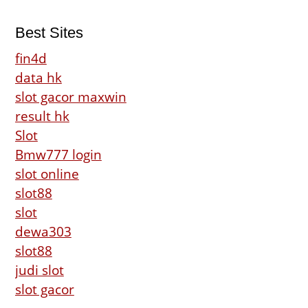
Best Sites
fin4d
data hk
slot gacor maxwin
result hk
Slot
Bmw777 login
slot online
slot88
slot
dewa303
slot88
judi slot
slot gacor