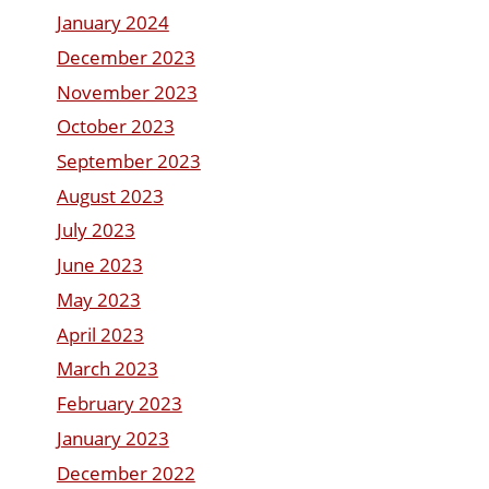
January 2024
December 2023
November 2023
October 2023
September 2023
August 2023
July 2023
June 2023
May 2023
April 2023
March 2023
February 2023
January 2023
December 2022