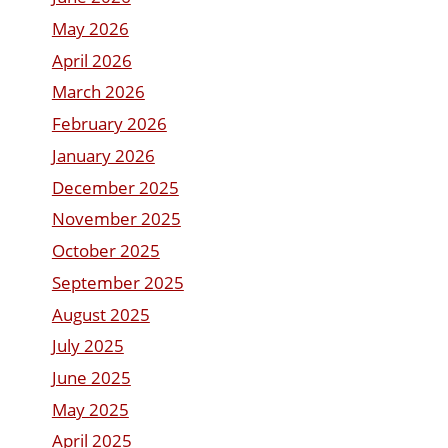
May 2026
April 2026
March 2026
February 2026
January 2026
December 2025
November 2025
October 2025
September 2025
August 2025
July 2025
June 2025
May 2025
April 2025