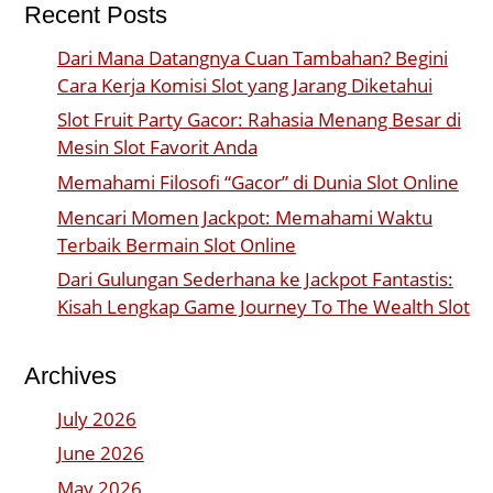
Recent Posts
Dari Mana Datangnya Cuan Tambahan? Begini
Cara Kerja Komisi Slot yang Jarang Diketahui
Slot Fruit Party Gacor: Rahasia Menang Besar di
Mesin Slot Favorit Anda
Memahami Filosofi “Gacor” di Dunia Slot Online
Mencari Momen Jackpot: Memahami Waktu
Terbaik Bermain Slot Online
Dari Gulungan Sederhana ke Jackpot Fantastis:
Kisah Lengkap Game Journey To The Wealth Slot
Archives
July 2026
June 2026
May 2026