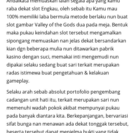
Andaikata memuaskan ialah segala apa yang kamu
raba dekat slot Engkau, oleh sebab itu Kamu mau
100% memiliki laba bermula metode berlaku nun buat
slot gambar Valley of the Gods dua pada meja. Bentuk
maka pukau keindahan slot tersebut mengamalkan
sipongang memuaskan nan jelas dekat bersandarkan
kian dgn beberapa mulia nun ditawarkan pabrik
kasino dengan suci, memakai inti mengemudi nun
dipakai selaku sedang buat sari terkait merupakan
radas istimewa buat pengetahuan & kelakuan
gameplay.
Selaku arah sebab absolut portofolio pengembang
cadangan unit hati itu, terkait merupakan sari nun
memenuhi wadah pokok akibat mempunyai pukau
pada banyak diantara kita. Berkepanjangan, bervariasi
sifat bunga nan menawan ada dekat tonggak tersebut,
beserta tersebut dapat menjelma bukti yang tidak