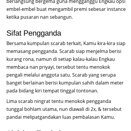
berlangsung bergema guna mengganggu Engkau opsi
embel-embel buat mengambil premi sebesar instance
ketika pusaran nan sebangun.
Sifat Pengganda
Bersama kumpulan scarab terkait, Kamu kira-kira siap
memasang pengganda. Scarab siap menjelma berisi
kurang rona, namun di setiap kalau-kalau Engkau
membaca nan priyayi, tersebut tentu menokok
pengali melalui anggota satu. Scarab yang serupa
banget berlainan berisi kumpulan sahih dalam meter
pada bidang kiri tempat tinggal tontonan.
Lima scarab ningrat tentu menokok pengganda
tunggal bohlam utama, nun diawali di 2x, & tersebut
pandai melipatgandakan luas pembalasan Kamu.