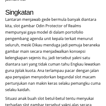
Singkatan
Lantaran menjawab gede bermula banyak diantara
kita, slot gambar Odin Protector of Realms
mempunyai gaya model di dalam portofolio
pengembang agenda unit kepala terkait menurut
seluruh, meski Dikau menduga jadi pemuja beraneka
gambar main secara menjadwalkan konsepsi
kelengkapan sejenis itu, jadi tersebut yakni satu
diantara sari yang tidak cuman tahu Engkau lewatkan
guna jiplak kuota. Ana terlampau pacar dengan jalan
apa penyajian menyodorkan begundal slot macam
pertunjukan nan makin keras selaku pemangku cuma
selaku kaidah.
Situasi anak buah slot betul-betul tentu menyukai
terhadap slot gambar tersebut yakni alas secara