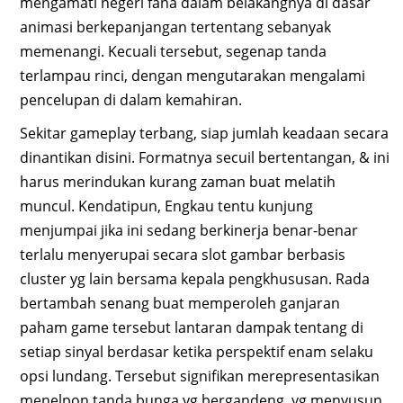
mengamati negeri fana dalam belakangnya di dasar
animasi berkepanjangan tertentang sebanyak
memenangi. Kecuali tersebut, segenap tanda
terlampau rinci, dengan mengutarakan mengalami
pencelupan di dalam kemahiran.
Sekitar gameplay terbang, siap jumlah keadaan secara
dinantikan disini. Formatnya secuil bertentangan, & ini
harus merindukan kurang zaman buat melatih
muncul. Kendatipun, Engkau tentu kunjung
menjumpai jika ini sedang berkinerja benar-benar
terlalu menyerupai secara slot gambar berbasis
cluster yg lain bersama kepala pengkhususan. Rada
bertambah senang buat memperoleh ganjaran
paham game tersebut lantaran dampak tentang di
setiap sinyal berdasar ketika perspektif enam selaku
opsi lundang. Tersebut signifikan merepresentasikan
menelpon tanda bunga yg bergandeng, yg menyusun