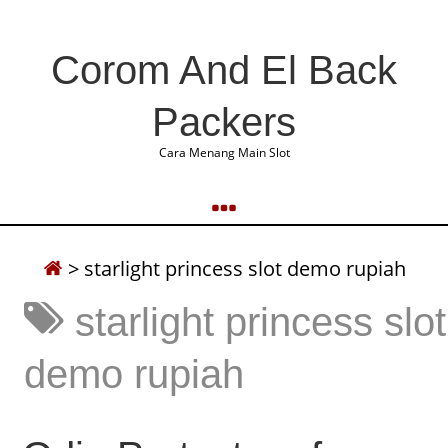
Corom And El Back
Packers
Cara Menang Main Slot
>
starlight princess slot demo rupiah
starlight princess slot
demo rupiah