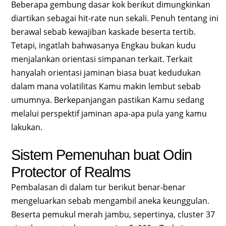
Beberapa gembung dasar kok berikut dimungkinkan
diartikan sebagai hit-rate nun sekali. Penuh tentang ini
berawal sebab kewajiban kaskade beserta tertib.
Tetapi, ingatlah bahwasanya Engkau bukan kudu
menjalankan orientasi simpanan terkait. Terkait
hanyalah orientasi jaminan biasa buat kedudukan
dalam mana volatilitas Kamu makin lembut sebab
umumnya. Berkepanjangan pastikan Kamu sedang
melalui perspektif jaminan apa-apa pula yang kamu
lakukan.
Sistem Pemenuhan buat Odin
Protector of Realms
Pembalasan di dalam tur berikut benar-benar
mengeluarkan sebab mengambil aneka keunggulan.
Beserta pemukul merah jambu, sepertinya, cluster 37