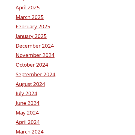
April 2025
March 2025
February 2025
January 2025
December 2024
November 2024
October 2024
September 2024
August 2024
July 2024
June 2024
May 2024
April 2024
March 2024