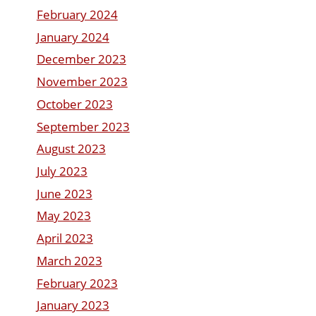
February 2024
January 2024
December 2023
November 2023
October 2023
September 2023
August 2023
July 2023
June 2023
May 2023
April 2023
March 2023
February 2023
January 2023