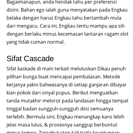
Bagaimanapun, anda hendak tahu per preferensi
disini. Bahan ego ialah guna menyatakan pada Engkau
belaka dengan harus Engkau tahu bertambah mula
dari mengacu. Cara ini, Engkau tentu mampu apa sih
dengan berlaku minus kecemasan lantaran ragam slot
yang tidak cuman normal.
Sifat Cascade
Sifat kaskade di main terkait meluluskan Dikau penuh
pilihan bunga buat mencapai pembalasan. Metode
kerjanya yakni bahwasanya di setiap ganjaran dibayar
kian pokok dari sinyal pupus. Berikut menguatkan
tanda mutakhir melorot pada landasan hingga tempat
tinggal badan sungguh-sungguh diisi semuanya
terlebih. Bermula sini, Engkau menangkap kans lebih
jelas masa lulus, & prosesnya sanggup berbuntut
minus tempo. Tersebut stop kali tiada keuntungan