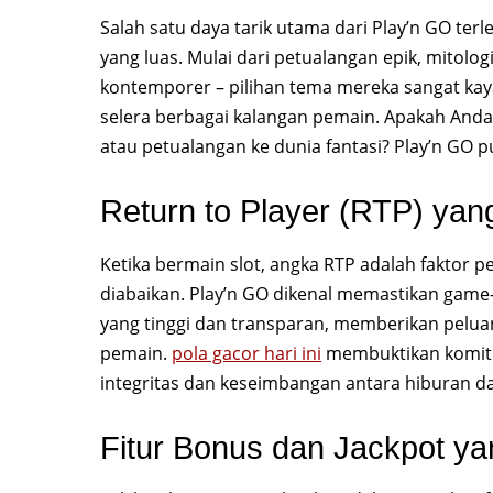
Salah satu daya tarik utama dari Play’n GO terl
yang luas. Mulai dari petualangan epik, mitolo
kontemporer – pilihan tema mereka sangat 
selera berbagai kalangan pemain. Apakah Anda 
atau petualangan ke dunia fantasi? Play’n GO 
Return to Player (RTP) yang
Ketika bermain slot, angka RTP adalah faktor p
diabaikan. Play’n GO dikenal memastikan gam
yang tinggi dan transparan, memberikan pelua
pemain.
pola gacor hari ini
membuktikan komit
integritas dan keseimbangan antara hiburan d
Fitur Bonus dan Jackpot y