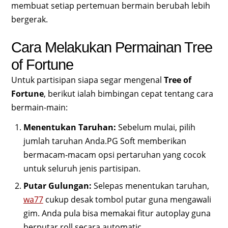
membuat setiap pertemuan bermain berubah lebih
bergerak.
Cara Melakukan Permainan Tree
of Fortune
Untuk partisipan siapa segar mengenal
Tree of
Fortune
, berikut ialah bimbingan cepat tentang cara
bermain-main:
Menentukan Taruhan:
Sebelum mulai, pilih
jumlah taruhan Anda.PG Soft memberikan
bermacam-macam opsi pertaruhan yang cocok
untuk seluruh jenis partisipan.
Putar Gulungan:
Selepas menentukan taruhan,
wa77
cukup desak tombol putar guna mengawali
gim. Anda pula bisa memakai fitur autoplay guna
berputar roll secara automatic.