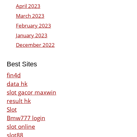
April 2023
March 2023
February 2023
January 2023
December 2022
Best Sites
fin4d
data hk
slot gacor maxwin
result hk
Slot
Bmw777 login
slot online
slot88