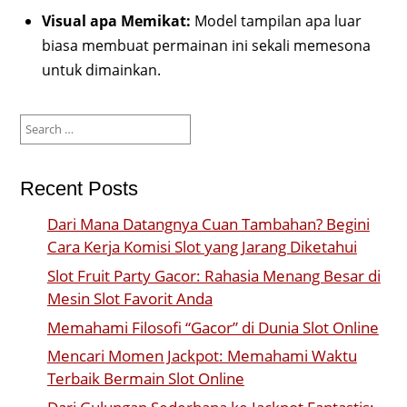
Visual apa Memikat:
Model tampilan apa luar
biasa membuat permainan ini sekali memesona
untuk dimainkan.
Search
for:
Recent Posts
Dari Mana Datangnya Cuan Tambahan? Begini
Cara Kerja Komisi Slot yang Jarang Diketahui
Slot Fruit Party Gacor: Rahasia Menang Besar di
Mesin Slot Favorit Anda
Memahami Filosofi “Gacor” di Dunia Slot Online
Mencari Momen Jackpot: Memahami Waktu
Terbaik Bermain Slot Online