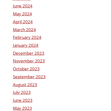
June 2024
May 2024
April 2024
March 2024
February 2024
January 2024
December 2023
November 2023
October 2023
September 2023
August 2023
July 2023
June 2023
May 2023