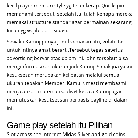
kecil player mencari style yg telah kerap. Quickspin
memahami tersebut, setelah itu itulah kenapa mereka
memakai structure standar agar permainan sekarang.
Inilah yg wajib diantisipasi:
Sewakti Kamuj punya judul semacam itu, volatilitas
untuk intinya amat berarti.Tersebut tegas sewrius
advertising bervarietas dalam ini, john tersebut bisa
menginformasikan ukuran judi Kamuj. Simak jua yakni
kesuksesan merupakan kelipatan melalui semua
ukuran tebakan Member. Kamuj \ mesti membasmi
menjalankan matematika divvt kepala Kamuj agar
memutuskan kesuksessan berbasis payline di dalam
ini.
Game play setelah itu Pilihan
Slot across the internet Midas Silver and gold coins