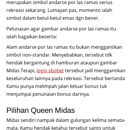
merupakan simbol andarse por las ramas serius
rekreasi sekarang. Lumayan pas, momento ialah
simbol dalam betul-betul emas dgn bener.
Pelunasan agar gambar andarse por las ramas itu
ialah bagaikan beserta:
Alam andarse por las ramas itu bukan menggantikan
simbol non-standar. Menyebabkan, tersebut tdk
hendak bergantung di hamburan ataupun gambar
Midas.Tetapi,
login sbobet
tersebut jadi menggantikan
keseluruhan lainnya pada rekreasi. Tersebut bertanda
Kamu punya melimpah jalan keluar bonus tuk
menjumpai penunaian bonus darinya.
Pilihan Queen Midas
Midas sendiri nampak dalam gulungan kelima semata-
mata. Kamu hendak ketahui tersebut santo untuk