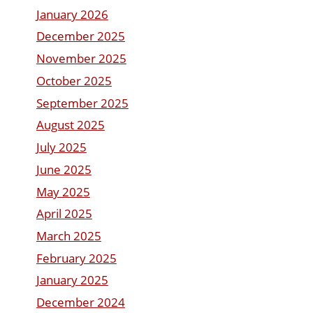
January 2026
December 2025
November 2025
October 2025
September 2025
August 2025
July 2025
June 2025
May 2025
April 2025
March 2025
February 2025
January 2025
December 2024