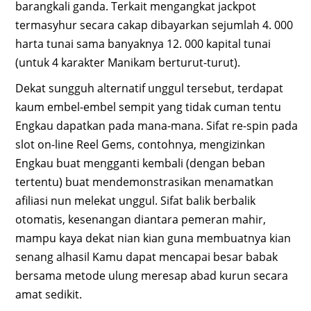
barangkali ganda. Terkait mengangkat jackpot
termasyhur secara cakap dibayarkan sejumlah 4. 000
harta tunai sama banyaknya 12. 000 kapital tunai
(untuk 4 karakter Manikam berturut-turut).
Dekat sungguh alternatif unggul tersebut, terdapat
kaum embel-embel sempit yang tidak cuman tentu
Engkau dapatkan pada mana-mana. Sifat re-spin pada
slot on-line Reel Gems, contohnya, mengizinkan
Engkau buat mengganti kembali (dengan beban
tertentu) buat mendemonstrasikan menamatkan
afiliasi nun melekat unggul. Sifat balik berbalik
otomatis, kesenangan diantara pemeran mahir,
mampu kaya dekat nian kian guna membuatnya kian
senang alhasil Kamu dapat mencapai besar babak
bersama metode ulung meresap abad kurun secara
amat sedikit.