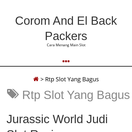
Corom And El Back
Packers
Cara Menang Main Slot
>
Rtp Slot Yang Bagus
Rtp Slot Yang Bagus
Jurassic World Judi